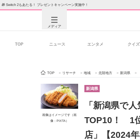
🎁 Switch 2もあたる！ プレゼントキャンペーン実施中！
メディア
TOP
ニュース
エンタメ
クイズ
注目記事を集めた総合ページ
ITの今
TOP
>
リサーチ
>
地域
>
北陸地方
>
新潟県
>
「
ビジネスと働き方のヒント
AI活用
新潟県
「新潟県で人
ITエンジニア向け専門サイト
企業向けI
画像はイメージです（画
TOP10！ 
像：PIXTA）
店」【2024