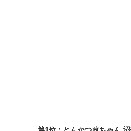
第1位：とんかつ政ちゃん 沼垂