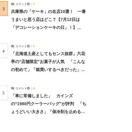
サーチ：2ページ目
コメント数：
7
3
兵庫県の「ケーキ」の名店10選！ 一番
うまいと思う店はどこ？【7月12日は
「デコレーションケーキの日」！】
（2/4） | 兵庫県 ねとらぼリサーチ：2ペ
ージ目
コメント数：
5
4
「北海道土産としてもセンス抜群」六花
亭の“店舗限定”お菓子が人気 「こんな
の初めて」「箱買いするべきだった」
（1/2） | 北海道 ねとらぼリサーチ
コメント数：
4
5
「車に常備しました」 カインズ
の“1980円クーラーバッグ”が評判 「ち
ょうどいい大きさ」「保冷剤を止めるベ
ルトが良い」（1/5） | ライフ ねとらぼ
リサーチ