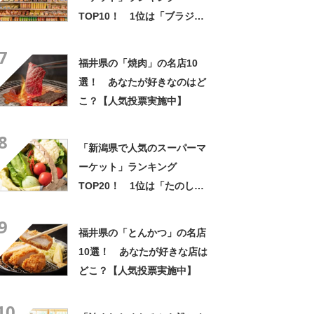
TOP10！ 1位は「ブラジル
市場UNION」【2024年7月版
7
／Googleクチコミ】
福井県の「焼肉」の名店10
選！ あなたが好きなのはど
こ？【人気投票実施中】
8
「新潟県で人気のスーパーマ
ーケット」ランキング
TOP20！ 1位は「たのしい
スーパー エスマート」【2025
9
年2月版／Googleクチコミ】
福井県の「とんかつ」の名店
10選！ あなたが好きな店は
どこ？【人気投票実施中】
10