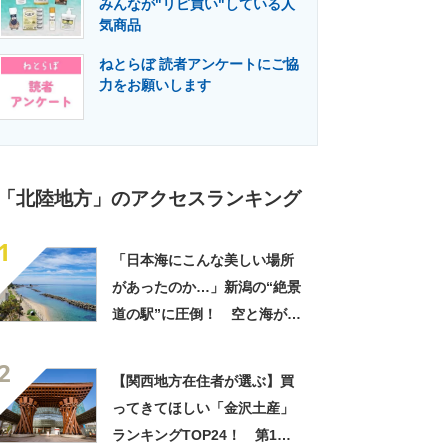
みんなが"リピ買い"している人
門メディア
建設×テクノロジーの最前線
気商品
ねとらぼ 読者アンケートにご協
力をお願いします
「北陸地方」のアクセスランキング
1
「日本海にこんな美しい場所
があったのか…」新潟の“絶景
道の駅”に圧倒！ 空と海が染
まる大パノラマ、JR駅直結で
2
列車でも行ける
【関西地方在住者が選ぶ】買
ってきてほしい「金沢土産」
ランキングTOP24！ 第1位