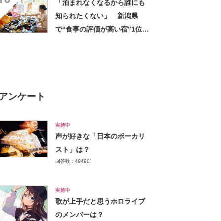
「泊まれなくなるから誰にも
知られたくない」 新潟県
で“食事の評価が高い宿”1位に
「山菜がどれもおいしかっ
た」「人気があるのも納得の
宿」の声
アンケート
実施中
声が好きな「日本のボーカリ
スト」は？
回答数：49490
実施中
歌が上手だと思うホロライブ
のメンバーは？