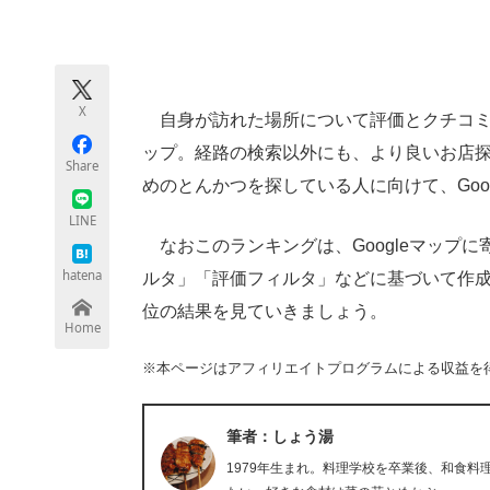
モノづくり技術者専門サイト
エレクトロ
X
自身が訪れた場所について評価とクチコミな
ちょっと気になるネットの話題
ップ。経路の検索以外にも、より良いお店
Share
めのとんかつを探している人に向けて、Goo
LINE
なおこのランキングは、Googleマップ
hatena
ルタ」「評価フィルタ」などに基づいて作成さ
位の結果を見ていきましょう。
Home
※本ページはアフィリエイトプログラムによる収益を
筆者：しょう湯
1979年生まれ。料理学校を卒業後、和食料