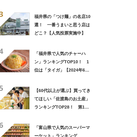
は「苺チョコ（ジュプラン
3
サ）」【2026年最新調査結
福井県の「つけ麺」の名店10
果】
選！ 一番うまいと思う店は
どこ？【人気投票実施中】
4
「福井県で人気のチャーハ
ン」ランキングTOP10！ 1
位は「タイガ」【2024年6月
版／Googleクチコミ調べ】
5
【60代以上が選ぶ】買ってき
てほしい「佐渡島のお土産」
ランキングTOP28！ 第1位
は「一夜干しイカ（須田嘉助
6
商店）」【2024年最新調査結
「富山県で人気のスーパーマ
果】
ーケット」ランキング