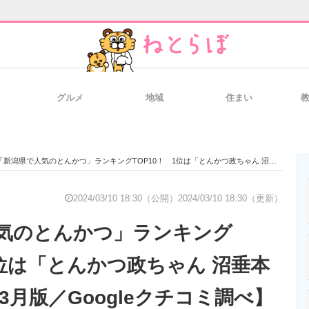
グルメ
地域
住まい
と未来を見通す
スマホと通信の最新トレンド
進化するPCとデ
新潟県で人気のとんかつ」ランキングTOP10！ 1位は「とんかつ政ちゃん 沼垂本店」【2024年3月版／Googleクチコミ調べ】
のいまが分かる
企業ITのトレンドを詳説
経営リーダーの
2024/03/10 18:30（公開）
2024/03/10 18:30（更新）
気のとんかつ」ランキング
T製品の総合サイト
IT製品の技術・比較・事例
製造業のIT導入
1位は「とんかつ政ちゃん 沼垂本
年3月版／Googleクチコミ調べ】