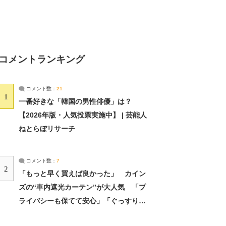
コメントランキング
コメント数：
21
1
一番好きな「韓国の男性俳優」は？
【2026年版・人気投票実施中】 | 芸能人
ねとらぼリサーチ
コメント数：
7
2
「もっと早く買えば良かった」 カイン
ズの“車内遮光カーテン”が大人気 「プ
ライバシーも保てて安心」「ぐっすり眠
れました」（2/2） | ライフ ねとらぼリ