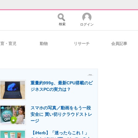
検索
ログイン
教育・育児
動物
リサーチ
会員記事
バイスの未来
好きが集まる 比べて選べる
- PR -
重量約999g、最新CPU搭載のビ
コミュニティ
マーケ×ITの今がよく分かる
ジネスPCの実力は？
スマホの写真／動画をもう一段
・活用を支援
安全に 買い切りクラウドストレ
ージ
【iHerb】「迷ったらこれ！」