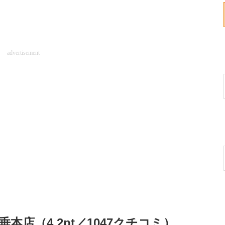
advertisement
本店（4.2pt／1047クチコミ）