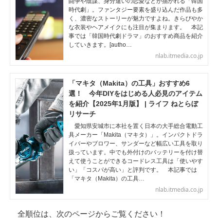
闘争や陰謀、身分違いの恋愛などが描かれる「韓国
時代劇」。ファンタジー要素を盛り込んだ作品も多
く、濃密なストーリーが魅力ですよね。きらびやか
な衣装やヘアメイクにも注目が集まります。 本記
事では「韓国時代劇ドラマ」のおすすめ商品を紹介
していきます。[autho…
nlab.itmedia.co.jp
「マキタ（Makita）の工具」おすすめ6
選！ 今年DIYをはじめる人必見のアイテム
を紹介【2025年1月版】 | ライフ ねとらぼ
リサーチ
愛知県安城市に本社を置く日本の大手総合電動工
具メーカー「Makita（マキタ）」。インパクトドラ
イバーやブロワー、サンダーなど幅広い工具を取り
扱っています。中でも外付けのバッテリーを付け替
えて使うことができるコードレス工具は「使いやす
い」「コスパが高い」と評判です。 本記事では
「マキタ（Makita）の工具…
nlab.itmedia.co.jp
全順位は、次のページからご覧ください！