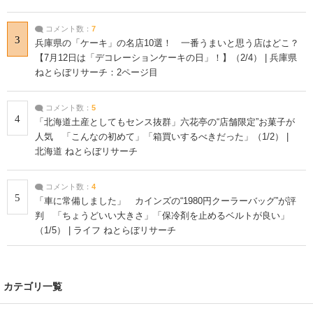
コメント数：
7
3
兵庫県の「ケーキ」の名店10選！ 一番うまいと思う店はどこ？
【7月12日は「デコレーションケーキの日」！】（2/4） | 兵庫県
ねとらぼリサーチ：2ページ目
コメント数：
5
4
「北海道土産としてもセンス抜群」六花亭の“店舗限定”お菓子が
人気 「こんなの初めて」「箱買いするべきだった」（1/2） |
北海道 ねとらぼリサーチ
コメント数：
4
5
「車に常備しました」 カインズの“1980円クーラーバッグ”が評
判 「ちょうどいい大きさ」「保冷剤を止めるベルトが良い」
（1/5） | ライフ ねとらぼリサーチ
カテゴリ一覧