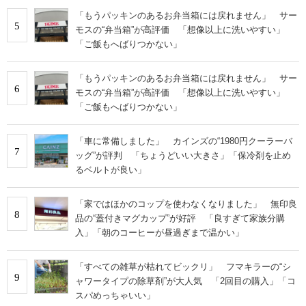
「もうパッキンのあるお弁当箱には戻れません」 サー
5
モスの“弁当箱”が高評価 「想像以上に洗いやすい」
「ご飯もへばりつかない」
「もうパッキンのあるお弁当箱には戻れません」 サー
6
モスの“弁当箱”が高評価 「想像以上に洗いやすい」
「ご飯もへばりつかない」
「車に常備しました」 カインズの“1980円クーラーバ
7
ッグ”が評判 「ちょうどいい大きさ」「保冷剤を止め
るベルトが良い」
「家ではほかのコップを使わなくなりました」 無印良
8
品の“蓋付きマグカップ”が好評 「良すぎて家族分購
入」「朝のコーヒーが昼過ぎまで温かい」
「すべての雑草が枯れてビックリ」 フマキラーの“シ
9
ャワータイプの除草剤”が大人気 「2回目の購入」「コ
スパめっちゃいい」