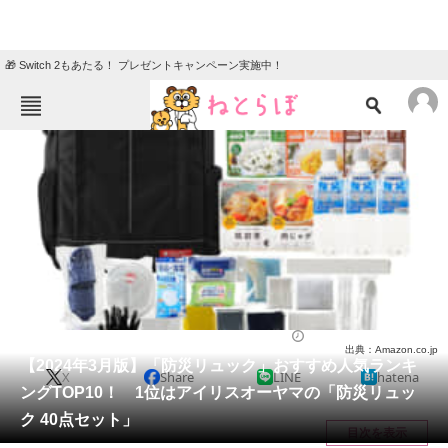
🎁 Switch 2もあたる！ プレゼントキャンペーン実施中！
ねとらぼメニュー
TOP
ニュース
エンタメ
クイズ
グルメ
地域
住まい
教育・育児
動物
リサーチ
ライフ
2024/03/19 20:07（公開）
出典：Amazon.co.jp
会員記事
【2024年3月版】「防災リュック」おすすめ人気ランキ
X
Share
LINE
hatena
ングTOP10！ 1位はアイリスオーヤマの「防災リュッ
メディア
ク 40点セット」
目次を表示
注目記事を集めた総合ページ