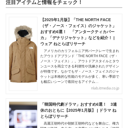
注目アイテムと情報をチェック！
【2025年1月版】「THE NORTH FACE
（ザ・ノース・フェイス）のジャケット」
おすすめ6選！ 「アンタークティカパー
カ」「デナリジャケット」などを紹介！ |
ウェア ねとらぼリサーチ
アメリカのカリフォルニア州バークレーで生まれ
たアウトドアブランド「THE NORTH FACE（ザ・
ノース・フェイス）」。アウトドアスタイルとタウ
ンユースを両立できる利便性や洗練されたデザイン
が特徴です。なかでもザ・ノース・フェイスのジャ
ケットは本格的な性能のモデルが多く、寒い季節で
も幅広いシーンで着回せるアイテム…
nlab.itmedia.co.jp
「韓国時代劇ドラマ」おすすめ6選！ 3連
休のおともに【2025年1月版】 | ドラマ ね
とらぼリサーチ
高麗王朝時代や朝鮮王朝時代などを舞台に、権力