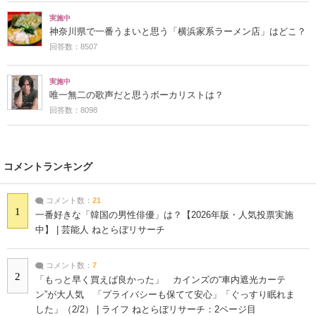
実施中
神奈川県で一番うまいと思う「横浜家系ラーメン店」はどこ？
回答数：8507
実施中
唯一無二の歌声だと思うボーカリストは？
回答数：8098
コメントランキング
コメント数：
21
1
一番好きな「韓国の男性俳優」は？【2026年版・人気投票実施
中】 | 芸能人 ねとらぼリサーチ
コメント数：
7
2
「もっと早く買えば良かった」 カインズの“車内遮光カーテ
ン”が大人気 「プライバシーも保てて安心」「ぐっすり眠れま
した」（2/2） | ライフ ねとらぼリサーチ：2ページ目