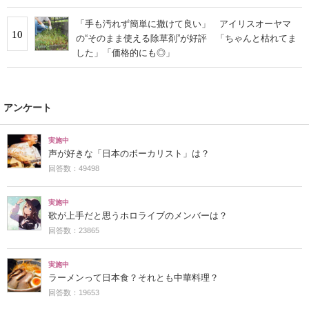
「手も汚れず簡単に撒けて良い」 アイリスオーヤマ
10
の“そのまま使える除草剤”が好評 「ちゃんと枯れてま
した」「価格的にも◎」
アンケート
実施中
声が好きな「日本のボーカリスト」は？
回答数：49498
実施中
歌が上手だと思うホロライブのメンバーは？
回答数：23865
実施中
ラーメンって日本食？それとも中華料理？
回答数：19653