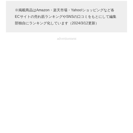
企業向けIT製品の総合サイト
※掲載商品はAmazon・楽天市場・Yahoo!ショッピングなど各
ECサイトの売れ筋ランキングやSNSの口コミをもとにして編集
IT製品の技術・比較・事例
部独自にランキング化しています（2024/3/12更新）
製造業のIT導入・活用を支援
advertisement
モノづくり技術者専門サイト
エレクトロニクス専門サイト
電子設計の基本と応用
エネルギーの専門メディア
建設×テクノロジーの最前線
ちょっと気になるネットの話題