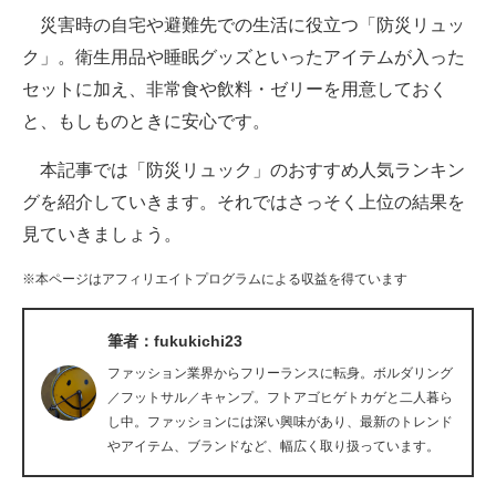
災害時の自宅や避難先での生活に役立つ「防災リュッ
ITの今と未来を見通す
ク」。衛生用品や睡眠グッズといったアイテムが入った
セットに加え、非常食や飲料・ゼリーを用意しておく
スマホと通信の最新トレンド
と、もしものときに安心です。
進化するPCとデバイスの未来
本記事では「防災リュック」のおすすめ人気ランキン
好きが集まる 比べて選べる
グを紹介していきます。それではさっそく上位の結果を
見ていきましょう。
ビジネスと働き方のヒント
※本ページはアフィリエイトプログラムによる収益を得ています
AI活用のいまが分かる
企業ITのトレンドを詳説
筆者：fukukichi23
ファッション業界からフリーランスに転身。ボルダリング
経営リーダーのコミュニティ
／フットサル／キャンプ。フトアゴヒゲトカゲと二人暮ら
し中。ファッションには深い興味があり、最新のトレンド
マーケ×ITの今がよく分かる
やアイテム、ブランドなど、幅広く取り扱っています。
ITエンジニア向け専門サイト