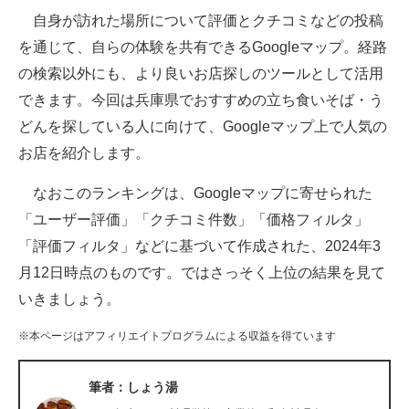
自身が訪れた場所について評価とクチコミなどの投稿
ITの今と未来を見通す
を通じて、自らの体験を共有できるGoogleマップ。経路
の検索以外にも、より良いお店探しのツールとして活用
スマホと通信の最新トレンド
できます。今回は兵庫県でおすすめの立ち食いそば・う
進化するPCとデバイスの未来
どんを探している人に向けて、Googleマップ上で人気の
お店を紹介します。
好きが集まる 比べて選べる
なおこのランキングは、Googleマップに寄せられた
ビジネスと働き方のヒント
「ユーザー評価」「クチコミ件数」「価格フィルタ」
AI活用のいまが分かる
「評価フィルタ」などに基づいて作成された、2024年3
月12日時点のものです。ではさっそく上位の結果を見て
企業ITのトレンドを詳説
いきましょう。
経営リーダーのコミュニティ
※本ページはアフィリエイトプログラムによる収益を得ています
マーケ×ITの今がよく分かる
筆者：しょう湯
ITエンジニア向け専門サイト