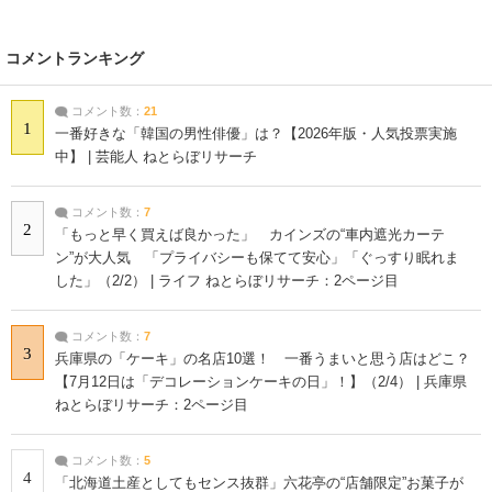
コメントランキング
コメント数：
21
1
一番好きな「韓国の男性俳優」は？【2026年版・人気投票実施
中】 | 芸能人 ねとらぼリサーチ
コメント数：
7
2
「もっと早く買えば良かった」 カインズの“車内遮光カーテ
ン”が大人気 「プライバシーも保てて安心」「ぐっすり眠れま
した」（2/2） | ライフ ねとらぼリサーチ：2ページ目
コメント数：
7
3
兵庫県の「ケーキ」の名店10選！ 一番うまいと思う店はどこ？
【7月12日は「デコレーションケーキの日」！】（2/4） | 兵庫県
ねとらぼリサーチ：2ページ目
コメント数：
5
4
「北海道土産としてもセンス抜群」六花亭の“店舗限定”お菓子が