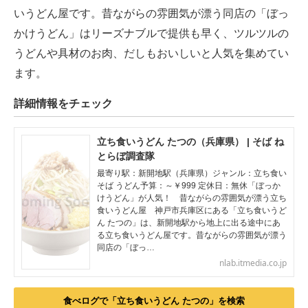
いうどん屋です。昔ながらの雰囲気が漂う同店の「ぼっ
かけうどん」はリーズナブルで提供も早く、ツルツルの
うどんや具材のお肉、だしもおいしいと人気を集めてい
ます。
詳細情報をチェック
立ち食いうどん たつの（兵庫県） | そば ね
とらぼ調査隊
最寄り駅：新開地駅（兵庫県）ジャンル：立ち食い
そば うどん予算：～￥999 定休日：無休「ぼっか
けうどん」が人気！ 昔ながらの雰囲気が漂う立ち
食いうどん屋 神戸市兵庫区にある「立ち食いうど
ん たつの」は、新開地駅から地上に出る途中にあ
る立ち食いうどん屋です。昔ながらの雰囲気が漂う
同店の「ぼっ…
nlab.itmedia.co.jp
食べログで「立ち食いうどん たつの」を検索