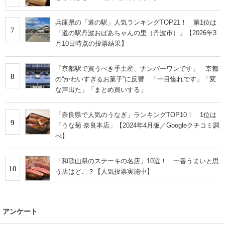
兵庫県の「道の駅」人気ランキングTOP21！ 第1位は
7
「道の駅丹波おばあちゃんの里（丹波市）」【2026年3
月10日時点の投票結果】
「京都駅で買うべき手土産、ナンバーワンです」 京都
8
の“かわいすぎるお菓子”に反響 「一目惚れです」「変
な声出た」「まとめ買いする」
「奈良県で人気のうなぎ」ランキングTOP10！ 1位は
9
「うな菊 奈良本店」【2024年4月版／Googleクチコミ調
べ】
「和歌山県のステーキの名店」10選！ 一番うまいと思
10
う店はどこ？【人気投票実施中】
アンケート