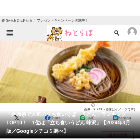
🎁 Switch 2もあたる！ プレゼントキャンペーン実施中！
ねとらぼメニュー
TOP
ニュース
エンタメ
クイズ
グルメ
地域
住まい
教育・育児
動物
リサーチ
兵庫県
2024/03/12 12:30（公開）
画像：PIXTA（画像はイメージです）
会員記事
「兵庫県で人気の立ち食いそば・うどん」ランキング
X
Share
LINE
hatena
TOP10！ 1位は「立ち食いうどん 味沢」【2024年3月
メディア
版／Googleクチコミ調べ】
目次を表示
注目記事を集めた総合ページ