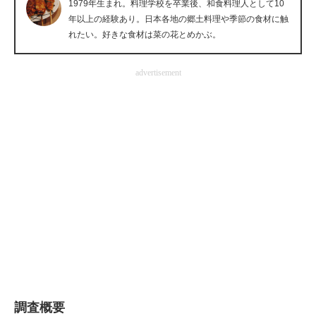
1979年生まれ。料理学校を卒業後、和食料理人として10
企業向けIT製品の総合サイト
年以上の経験あり。日本各地の郷土料理や季節の食材に触
れたい。好きな食材は菜の花とめかぶ。
IT製品の技術・比較・事例
advertisement
製造業のIT導入・活用を支援
モノづくり技術者専門サイト
エレクトロニクス専門サイト
電子設計の基本と応用
エネルギーの専門メディア
建設×テクノロジーの最前線
ちょっと気になるネットの話題
調査概要