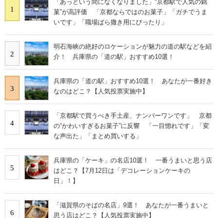
「あっという間になくなりました」“京都駅で人気の銘
1
菓”が高評価 「京都ならではのお菓子」「ガチでうま
いです」「職場ばら撒き用にぴったり」
明石海峡の絶好のロケーションが魅力の道の駅などを紹
2
介！ 兵庫県の「道の駅」おすすめ10選！
兵庫県の「道の駅」おすすめ10選！ あなたが一番好き
3
なのはどこ？【人気投票実施中】
「京都駅で買うべき手土産、ナンバーワンです」 京都
4
の“かわいすぎるお菓子”に反響 「一目惚れです」「変
な声出た」「まとめ買いする」
兵庫県の「ケーキ」の名店10選！ 一番うまいと思う店
5
はどこ？【7月12日は「デコレーションケーキの
日」！】
「滋賀県のそばの名店」9選！ あなたが一番うまいと
6
思う店はどこ？【人気投票実施中】