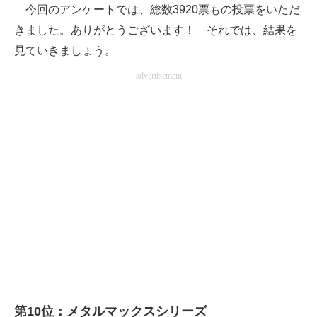
今回のアンケートでは、総数3920票もの投票をいただ
企業向けIT製品の総合サイト
きました。ありがとうございます！ それでは、結果を
IT製品の技術・比較・事例
見ていきましょう。
advertisement
製造業のIT導入・活用を支援
モノづくり技術者専門サイト
エレクトロニクス専門サイト
電子設計の基本と応用
エネルギーの専門メディア
建設×テクノロジーの最前線
ちょっと気になるネットの話題
第10位：メタルマックスシリーズ