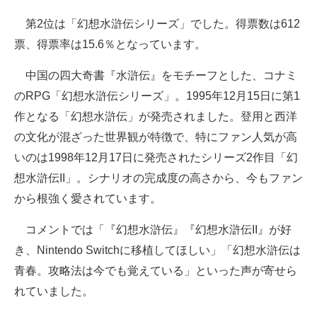
第2位は「幻想水滸伝シリーズ」でした。得票数は612
票、得票率は15.6％となっています。
中国の四大奇書『水滸伝』をモチーフとした、コナミ
のRPG「幻想水滸伝シリーズ」。1995年12月15日に第1
作となる「幻想水滸伝」が発売されました。登用と西洋
の文化が混ざった世界観が特徴で、特にファン人気が高
いのは1998年12月17日に発売されたシリーズ2作目「幻
想水滸伝II」。シナリオの完成度の高さから、今もファン
から根強く愛されています。
コメントでは「『幻想水滸伝』『幻想水滸伝II』が好
き、Nintendo Switchに移植してほしい」「幻想水滸伝は
青春。攻略法は今でも覚えている」といった声が寄せら
れていました。