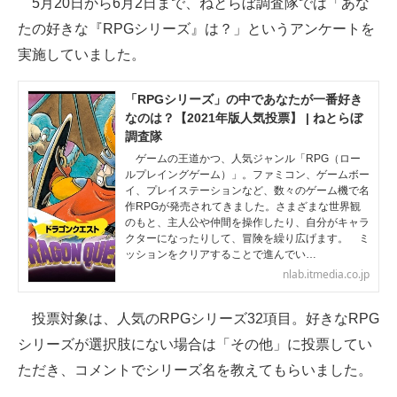
5月20日から6月2日まで、ねとらぼ調査隊では「あな
たの好きな『RPGシリーズ』は？」というアンケートを
ITの今と未来を見通す
実施していました。
スマホと通信の最新トレンド
「RPGシリーズ」の中であなたが一番好き
進化するPCとデバイスの未来
なのは？【2021年版人気投票】 | ねとらぼ
調査隊
好きが集まる 比べて選べる
ゲームの王道かつ、人気ジャンル「RPG（ロー
ルプレイングゲーム）」。ファミコン、ゲームボー
ビジネスと働き方のヒント
イ、プレイステーションなど、数々のゲーム機で名
作RPGが発売されてきました。さまざまな世界観
のもと、主人公や仲間を操作したり、自分がキャラ
AI活用のいまが分かる
クターになったりして、冒険を繰り広げます。 ミ
ッションをクリアすることで進んでい…
企業ITのトレンドを詳説
nlab.itmedia.co.jp
経営リーダーのコミュニティ
投票対象は、人気のRPGシリーズ32項目。好きなRPG
マーケ×ITの今がよく分かる
シリーズが選択肢にない場合は「その他」に投票してい
ただき、コメントでシリーズ名を教えてもらいました。
ITエンジニア向け専門サイト