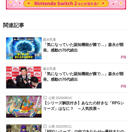
関連記事
森永乳業
「気になっていた認知機能が菌で…」森永が開
発。感動の70代続出
PR
森永乳業
「気になっていた認知機能が菌で…」森永が開
発。感動の70代続出
PR
公開 2020/08/16
【シリーズ解説付き】あなたの好きな「RPGシ
リーズ」はなに？ ～人気投票～
公開 2022/05/11
「RPGシリーズ」の中であなたが一番好きなの