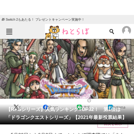
🎁 Switch 2もあたる！ プレゼントキャンペーン実施中！
ねとらぼメニュー
TOP
ニュース
エンタメ
クイズ
グルメ
地域
住まい
教育・育児
動物
リサーチ
ゲーム
2021/06/13 18:15（公開）
X
Share
LINE
hatena
会員記事
【RPGシリーズ】人気ランキングTOP32！ 第1位は
「ドラゴンクエストシリーズ」【2021年最新投票結果】
メディア
目次を表示
注目記事を集めた総合ページ