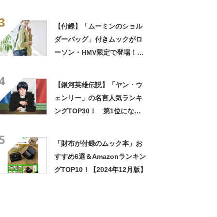
件』【2023年最新調査結果】
3
【付録】「ムーミンのショル
ダーバッグ」付きムックがロ
ーソン・HMV限定で登場！
リトルミイの刺しゅう入りで
4
おしゃれ
【銀河英雄伝説】「ヤン・ウ
ェンリー」の名言人気ランキ
ングTOP30！ 第1位になっ
たセリフわかる？【2021年最
5
新投票結果】
「財布が付録のムック本」お
すすめ6選＆Amazonランキン
グTOP10！【2024年12月版】