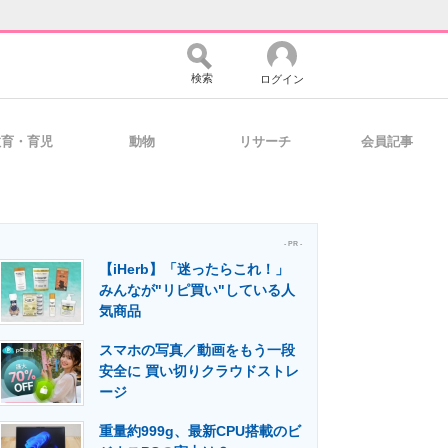
検索
ログイン
教育・育児
動物
リサーチ
会員記事
バイスの未来
好きが集まる 比べて選べる
- PR -
【iHerb】「迷ったらこれ！」
コミュニティ
マーケ×ITの今がよく分かる
みんなが"リピ買い"している人
気商品
スマホの写真／動画をもう一段
・活用を支援
安全に 買い切りクラウドストレ
ージ
重量約999g、最新CPU搭載のビ