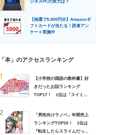
ジネスPCの実力は？
門メディア
建設×テクノロジーの最前線
【抽選で5,000円分】Amazonギ
フトカードが当たる！読者アン
ケート実施中
「本」のアクセスランキング
1
【小学校の国語の教科書】好
きだったお話ランキング
TOP17！ 1位は「スイミ
ー」に決定！【2021年最新投
2
票結果】
「男性向けラノベ」年間売上
ランキングTOP20！ 1位は
『転生したらスライムだった