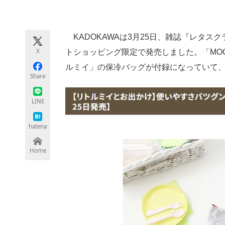
モノづくり技術者専門サイト
エレクトロ
KADOKAWAは3月25日、雑誌『レタス
X
トショッピング限定で発売しました。「MO
ちょっと気になるネットの話題
ルミイ」の保冷バッグが付録になっていて、価
Share
LINE
hatena
Home