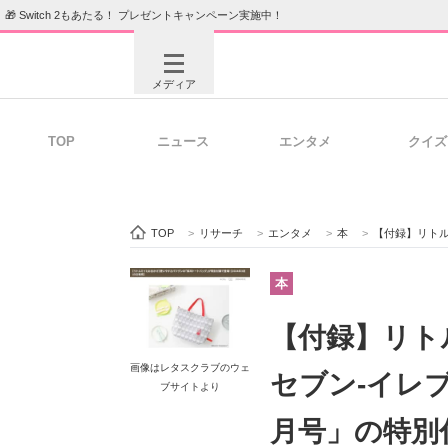
🎁 Switch 2もあたる！ プレゼントキャンペーン実施中！
メディア
TOP
ニュース
エンタメ
クイズ
注目記事を集めた総合ページ
ITの今
TOP
>
リサーチ
>
エンタメ
>
本
>
【付録】リトルミ
ビジネスと働き方のヒント
AI活用
本
【付録】リ
ITエンジニア向け専門サイト
企業向けI
画像はレタスクラブのウェ
セブン-イレブ
ブサイトより
月号」の特別