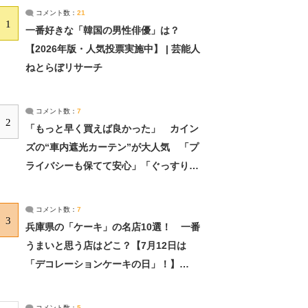
コメント数：
21
1
一番好きな「韓国の男性俳優」は？
【2026年版・人気投票実施中】 | 芸能人
ねとらぼリサーチ
コメント数：
7
2
「もっと早く買えば良かった」 カイン
ズの“車内遮光カーテン”が大人気 「プ
ライバシーも保てて安心」「ぐっすり眠
れました」（2/2） | ライフ ねとらぼリ
サーチ：2ページ目
コメント数：
7
3
兵庫県の「ケーキ」の名店10選！ 一番
うまいと思う店はどこ？【7月12日は
「デコレーションケーキの日」！】
（2/4） | 兵庫県 ねとらぼリサーチ：2ペ
ージ目
コメント数：
5