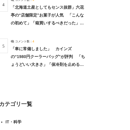
4
「北海道土産としてもセンス抜群」六花
亭の“店舗限定”お菓子が人気 「こんな
の初めて」「箱買いするべきだった」
（1/2） | 北海道 ねとらぼリサーチ
コメント数：
4
5
「車に常備しました」 カインズ
の“1980円クーラーバッグ”が評判 「ち
ょうどいい大きさ」「保冷剤を止めるベ
ルトが良い」（1/5） | ライフ ねとらぼ
リサーチ
カテゴリ一覧
IT・科学