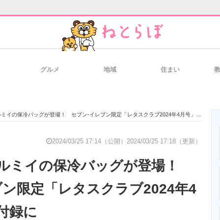
グルメ
地域
住まい
と未来を見通す
スマホと通信の最新トレンド
進化するPCとデ
イの保冷バッグが登場！ セブン-イレブン限定「レタスクラブ2024年4月号」の特別付録に
のいまが分かる
企業ITのトレンドを詳説
経営リーダーの
2024/03/25 17:14（公開）
2024/03/25 17:18（更新）
トルミイの保冷バッグが登場！
T製品の総合サイト
IT製品の技術・比較・事例
製造業のIT導入
ン限定「レタスクラブ2024年4
付録に