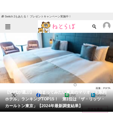
🎁 Switch 2もあたる！ プレゼントキャンペーン実施中！
ねとらぼメニュー
TOP
ニュース
エンタメ
クイズ
グルメ
地域
住まい
教育・育児
動物
リサーチ
東京都
2024/03/28 20:15（公開）
画像：PIXTA
会員記事
【50代が選ぶ】「泊まってみたい東京のマリオット系列
X
Share
LINE
hatena
ホテル」ランキングTOP15！ 第1位は「ザ・リッツ・
メディア
カールトン東京」【2024年最新調査結果】
目次を表示
注目記事を集めた総合ページ