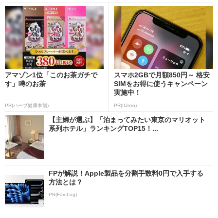
アマゾン1位「このお茶ガチで
スマホ2GBで月額850円～ 格安
す」噂のお茶
SIMをお得に使うキャンペーン
実施中！
PR(ハーブ健康本舗)
PR(IIJmio)
【主婦が選ぶ】「泊まってみたい東京のマリオット
系列ホテル」ランキングTOP15！...
FPが解説！Apple製品を分割手数料0円で入手する
方法とは？
PR(Fav-Log)