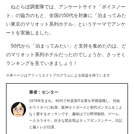
ねとらぼ調査隊では、アンケートサイト「ボイスノー
ITの今と未来を見通す
ト」の協力のもと、全国の50代を対象に「泊まってみた
い東京のマリオット系列ホテル」というテーマでアンケ
スマホと通信の最新トレンド
ートを実施しました。
進化するPCとデバイスの未来
50代から「泊まってみたい」と支持を集めたのは、ど
好きが集まる 比べて選べる
のマリオット系列ホテルだったのでしょうか。さっそく
ランキングを見ていきましょう！
ビジネスと働き方のヒント
※本ページはアフィリエイトプログラムによる収益を得ています
AI活用のいまが分かる
企業ITのトレンドを詳説
筆者：センター
1978年生まれ。40代で外資系IT企業を早期退職し、何故
経営リーダーのコミュニティ
かライターに転身。阪神タイガースと初代ガンダムをこよ
なく愛するオッサンです。趣味はプロ野球観戦、ゲーム、
マーケ×ITの今がよく分かる
一人カラオケ。好きな競走馬はタップダンスシチー。日記
と脳トレが日課。
ITエンジニア向け専門サイト