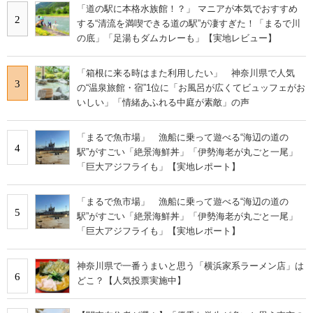
「道の駅に本格水族館！？」 マニアが本気でおすすめ
2
する“清流を満喫できる道の駅”が凄すぎた！「まるで川
の底」「足湯もダムカレーも」【実地レビュー】
「箱根に来る時はまた利用したい」 神奈川県で人気
3
の“温泉旅館・宿”1位に「お風呂が広くてビュッフェがお
いしい」「情緒あふれる中庭が素敵」の声
「まるで魚市場」 漁船に乗って遊べる“海辺の道の
4
駅”がすごい「絶景海鮮丼」「伊勢海老が丸ごと一尾」
「巨大アジフライも」【実地レポート】
「まるで魚市場」 漁船に乗って遊べる“海辺の道の
5
駅”がすごい「絶景海鮮丼」「伊勢海老が丸ごと一尾」
「巨大アジフライも」【実地レポート】
神奈川県で一番うまいと思う「横浜家系ラーメン店」は
6
どこ？【人気投票実施中】