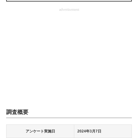
企業向けIT製品の総合サイト
advertisement
IT製品の技術・比較・事例
製造業のIT導入・活用を支援
モノづくり技術者専門サイト
エレクトロニクス専門サイト
電子設計の基本と応用
エネルギーの専門メディア
建設×テクノロジーの最前線
調査概要
ちょっと気になるネットの話題
アンケート実施日
2024年3月7日