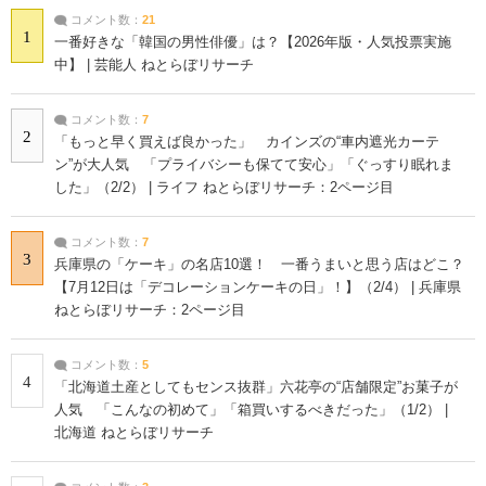
コメント数：
21
1
一番好きな「韓国の男性俳優」は？【2026年版・人気投票実施
中】 | 芸能人 ねとらぼリサーチ
コメント数：
7
2
「もっと早く買えば良かった」 カインズの“車内遮光カーテ
ン”が大人気 「プライバシーも保てて安心」「ぐっすり眠れま
した」（2/2） | ライフ ねとらぼリサーチ：2ページ目
コメント数：
7
3
兵庫県の「ケーキ」の名店10選！ 一番うまいと思う店はどこ？
【7月12日は「デコレーションケーキの日」！】（2/4） | 兵庫県
ねとらぼリサーチ：2ページ目
コメント数：
5
4
「北海道土産としてもセンス抜群」六花亭の“店舗限定”お菓子が
人気 「こんなの初めて」「箱買いするべきだった」（1/2） |
北海道 ねとらぼリサーチ