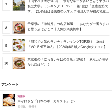
【関東在住者が選ぶ】「優秀な学生が多いと思う東京の
7
私立大学」ランキングTOP19！ 第1位は「慶應義塾大
学」【2月5日は慶應義塾大学と早稲田大学が初の私立大
学として認可された日】
千葉県の「海鮮丼」の名店10選！ あなたが一番うまい
8
と思う店はどこ？【人気投票実施中】
「浦和で人気のランチ」ランキングTOP20！ 1位は
9
「VOLENTE-048」【2024年8月版／Googleクチコミ】
東京都の「立ち食いそばの名店」10選！ あなたが好き
10
なお店はどこ？
アンケート
実施中
声が好きな「日本のボーカリスト」は？
回答数：49459