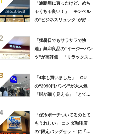
1
「通勤用に買ったけど、めち
ゃくちゃ良い！」 モンベル
の“ビジネスリュック”が好
評 「615グラムで軽い」
2
「たくさん入る」「満員電車
「猛暑日でもサラサラで快
に乗りやすくなった」
適」無印良品の“イージーパン
ツ”が高評価 「リラックスで
きるのにきちんと見える」
3
「色違いで3本購入」
「4本も買いました」 GU
の“2990円パンツ”が大人気
「脚が細く見える」「とても
柔らかく履き心地抜群」「仕
4
事でもプライベートでも重宝
「保冷ポーチついてるのとて
します」
もうれしい」 コメダ珈琲店
の“限定バッグセット”に「ペ