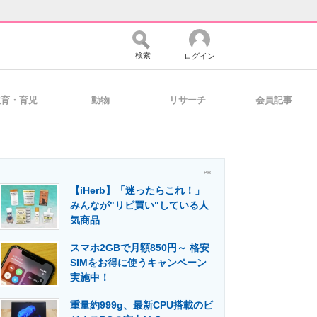
検索
ログイン
教育・育児
動物
リサーチ
会員記事
バイスの未来
好きが集まる 比べて選べる
- PR -
【iHerb】「迷ったらこれ！」
コミュニティ
マーケ×ITの今がよく分かる
みんなが"リピ買い"している人
気商品
スマホ2GBで月額850円～ 格安
・活用を支援
SIMをお得に使うキャンペーン
実施中！
重量約999g、最新CPU搭載のビ