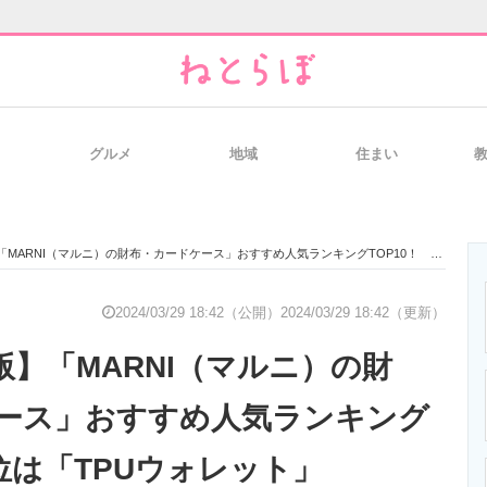
グルメ
地域
住まい
と未来を見通す
スマホと通信の最新トレンド
進化するPCとデ
MARNI（マルニ）の財布・カードケース」おすすめ人気ランキングTOP10！ 1位は「TPUウォレット」
のいまが分かる
企業ITのトレンドを詳説
経営リーダーの
2024/03/29 18:42（公開）
2024/03/29 18:42（更新）
月版】「MARNI（マルニ）の財
T製品の総合サイト
IT製品の技術・比較・事例
製造業のIT導入
ース」おすすめ人気ランキング
1位は「TPUウォレット」