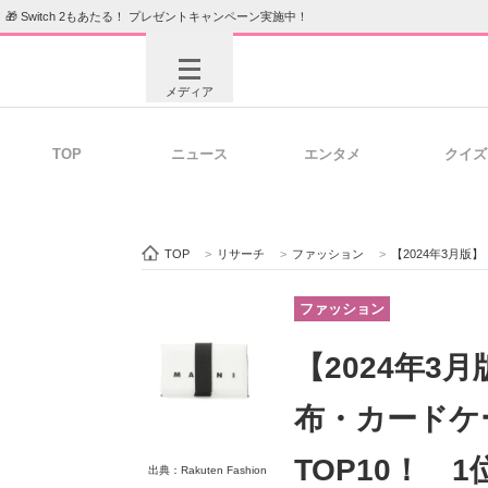
🎁 Switch 2もあたる！ プレゼントキャンペーン実施中！
メディア
TOP
ニュース
エンタメ
クイズ
注目記事を集めた総合ページ
ITの今
TOP
>
リサーチ
>
ファッション
>
【2024年3月版】「
ビジネスと働き方のヒント
AI活用
ファッション
【2024年3
ITエンジニア向け専門サイト
企業向けI
布・カードケ
TOP10！ 
出典：Rakuten Fashion