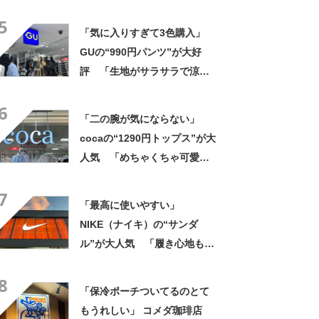
ットボトルを2本突っ込んで出
5
かける」「アイス買って持ち
「気に入りすぎて3色購入」
帰りやすそう」の声
GUの“990円パンツ”が大好
評 「生地がサラサラで涼し
い」「とても楽でスタイルも
6
◎」「シルエットも履き心地
「二の腕が気にならない」
も最高です」
cocaの“1290円トップス”が大
人気 「めちゃくちゃ可愛
い」「ユニフォームかという
7
くらい着てます」
「最高に使いやすい」
NIKE（ナイキ）の“サンダ
ル”が大人気 「履き心地もク
ッション性も◎」「サンダル
8
で走れるなんて感動」
「保冷ポーチついてるのとて
もうれしい」 コメダ珈琲店