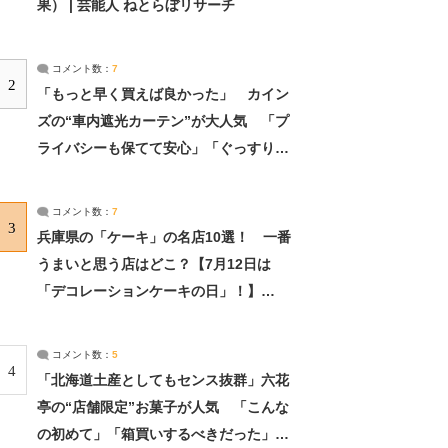
果） | 芸能人 ねとらぼリサーチ
コメント数：
7
2
「もっと早く買えば良かった」 カイン
ズの“車内遮光カーテン”が大人気 「プ
ライバシーも保てて安心」「ぐっすり眠
れました」（2/2） | ライフ ねとらぼリ
サーチ：2ページ目
コメント数：
7
3
兵庫県の「ケーキ」の名店10選！ 一番
うまいと思う店はどこ？【7月12日は
「デコレーションケーキの日」！】
（2/4） | 兵庫県 ねとらぼリサーチ：2ペ
ージ目
コメント数：
5
4
「北海道土産としてもセンス抜群」六花
亭の“店舗限定”お菓子が人気 「こんな
の初めて」「箱買いするべきだった」