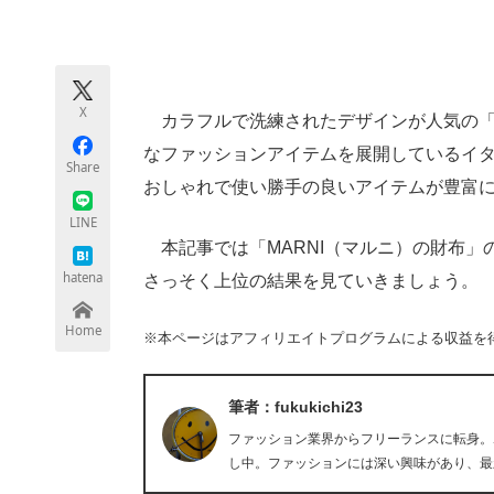
モノづくり技術者専門サイト
エレクトロ
X
カラフルで洗練されたデザインが人気の「M
ちょっと気になるネットの話題
なファッションアイテムを展開しているイ
Share
おしゃれで使い勝手の良いアイテムが豊富
LINE
本記事では「MARNI（マルニ）の財布」
hatena
さっそく上位の結果を見ていきましょう。
Home
※本ページはアフィリエイトプログラムによる収益を
筆者：fukukichi23
ファッション業界からフリーランスに転身。
し中。ファッションには深い興味があり、最