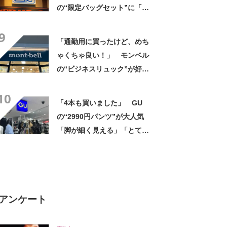
の“限定バッグセット”に「ペ
ットボトルを2本突っ込んで出
9
かける」「アイス買って持ち
「通勤用に買ったけど、めち
帰りやすそう」の声
ゃくちゃ良い！」 モンベル
の“ビジネスリュック”が好
評 「615グラムで軽い」
10
「たくさん入る」「満員電車
「4本も買いました」 GU
に乗りやすくなった」
の“2990円パンツ”が大人気
「脚が細く見える」「とても
柔らかく履き心地抜群」「仕
事でもプライベートでも重宝
します」
アンケート