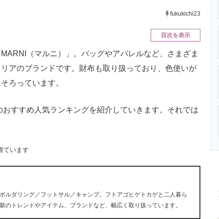
ニクス専門サイト
電子設計の基本と応用
エネルギーの専
fukukichi23
目次を表示
ARNI（マルニ）」。バッグやアパレルなど、さまざま
タリアのブランドです。財布も取り扱っており、色使いが
にそろっています。
のおすすめ人気ランキングを紹介していきます。それでは
得ています
ボルダリング／フットサル／キャンプ。フトアゴヒゲトカゲと二人暮ら
新のトレンドやアイテム、ブランドなど、幅広く取り扱っています。