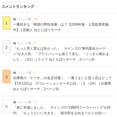
コメントランキング
コメント数：
21
1
一番好きな「韓国の男性俳優」は？【2026年版・人気投票実施
中】 | 芸能人 ねとらぼリサーチ
コメント数：
7
2
「もっと早く買えば良かった」 カインズの“車内遮光カーテ
ン”が大人気 「プライバシーも保てて安心」「ぐっすり眠れま
した」（2/2） | ライフ ねとらぼリサーチ：2ページ目
コメント数：
7
3
兵庫県の「ケーキ」の名店10選！ 一番うまいと思う店はどこ？
【7月12日は「デコレーションケーキの日」！】（2/4） | 兵庫県
ねとらぼリサーチ：2ページ目
コメント数：
4
4
「車に常備しました」 カインズの“1980円クーラーバッグ”が評
判 「ちょうどいい大きさ」「保冷剤を止めるベルトが良い」