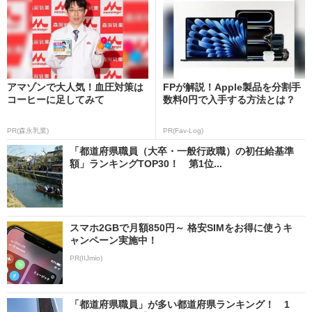
アマゾンで大人気！血圧対策は
FPが解説！Apple製品を分割手
コーヒーに足してみて
数料0円で入手する方法とは？
PR(森永乳業)
PR(Fav-Log)
「都道府県職員（大卒・一般行政職）の初任給基準
額」ランキングTOP30！ 第1位...
スマホ2GBで月額850円～ 格安SIMをお得に使うキ
ャンペーン実施中！
PR(IIJmio)
「都道府県職員」が多い都道府県ランキング！ 1