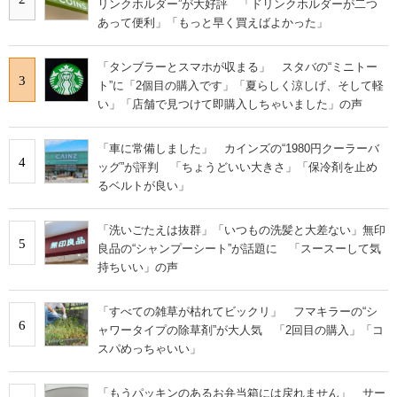
リンクホルダー”が大好評 「ドリンクホルダーが二つ
あって便利」「もっと早く買えばよかった」
「タンブラーとスマホが収まる」 スタバの“ミニトー
3
ト”に「2個目の購入です」「夏らしく涼しげ、そして軽
い」「店舗で見つけて即購入しちゃいました」の声
「車に常備しました」 カインズの“1980円クーラーバ
4
ッグ”が評判 「ちょうどいい大きさ」「保冷剤を止め
るベルトが良い」
「洗いごたえは抜群」「いつもの洗髪と大差ない」無印
5
良品の“シャンプーシート”が話題に 「スースーして気
持ちいい」の声
「すべての雑草が枯れてビックリ」 フマキラーの“シ
6
ャワータイプの除草剤”が大人気 「2回目の購入」「コ
スパめっちゃいい」
「もうパッキンのあるお弁当箱には戻れません」 サー