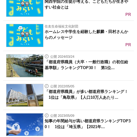
関西学院の生徒が考える、こどもたちが生きや
すい社会とは
PR
住友生命福祉文化財団
ホームレス中学生を経験した麒麟・田村さんか
らのメッセージ
PR
公開 2024/03/24
「都道府県職員（大卒・一般行政職）の初任給
基準額」ランキングTOP30！ 第1位...
公開 2022/05/05
「都道府県職員」が多い都道府県ランキング！
1位は「鳥取県」【人口10万人あたり...
公開 2023/05/09
知事の年間給与が高い都道府県ランキングTOP3
0！ 1位は「埼玉県」【2021年...