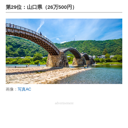
第29位：山口県（26万500円）
ITの今と未来を見通す
スマホと通信の最新トレンド
進化するPCとデバイスの未来
好きが集まる 比べて選べる
ビジネスと働き方のヒント
AI活用のいまが分かる
企業ITのトレンドを詳説
画像：
写真AC
経営リーダーのコミュニティ
advertisement
マーケ×ITの今がよく分かる
ITエンジニア向け専門サイト