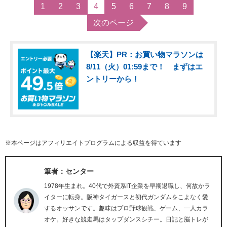
1
2
3
4
5
6
7
8
9
次のページ
【楽天】PR：お買い物マラソンは
8/11（火）01:59まで！ まずはエ
ントリーから！
※本ページはアフィリエイトプログラムによる収益を得ています
筆者：センター
1978年生まれ。40代で外資系IT企業を早期退職し、何故かラ
イターに転身。阪神タイガースと初代ガンダムをこよなく愛
するオッサンです。趣味はプロ野球観戦、ゲーム、一人カラ
オケ。好きな競走馬はタップダンスシチー。日記と脳トレが