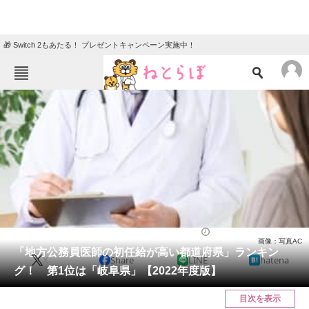
🎁 Switch 2もあたる！ プレゼントキャンペーン実施中！
ねとらぼメニュー
TOP
ニュース
エンタメ
クイズ
グルメ
地域
住まい
教育・育児
動物
リサーチ
ライフ
2024/04/07 10:40（公開）
画像：写真AC
会員記事
「地方公務員医師の初任給が高い都道府県」ランキン
X
Share
LINE
hatena
グ！ 第1位は「岐阜県」【2022年度版】
メディア
目次を表示
注目記事を集めた総合ページ