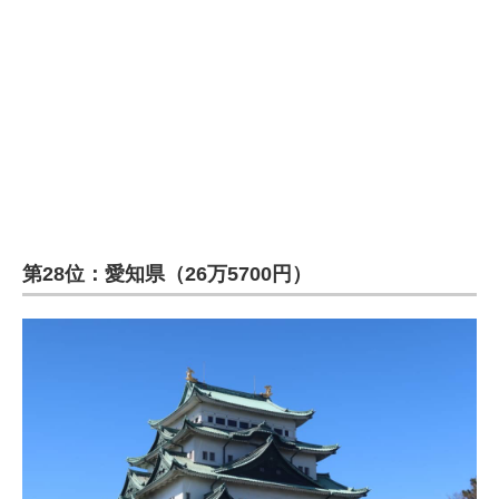
企業向けIT製品の総合サイト
IT製品の技術・比較・事例
製造業のIT導入・活用を支援
モノづくり技術者専門サイト
エレクトロニクス専門サイト
電子設計の基本と応用
第28位：愛知県（26万5700円）
エネルギーの専門メディア
建設×テクノロジーの最前線
ちょっと気になるネットの話題