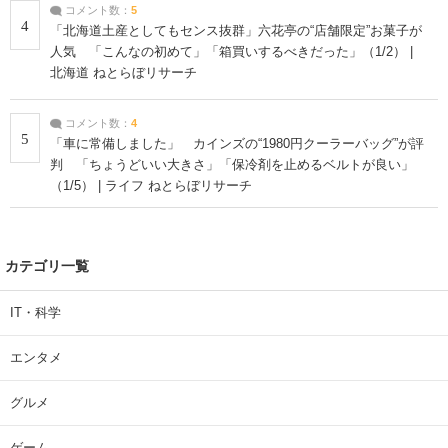
コメント数：
5
4
「北海道土産としてもセンス抜群」六花亭の“店舗限定”お菓子が
人気 「こんなの初めて」「箱買いするべきだった」（1/2） |
北海道 ねとらぼリサーチ
コメント数：
4
5
「車に常備しました」 カインズの“1980円クーラーバッグ”が評
判 「ちょうどいい大きさ」「保冷剤を止めるベルトが良い」
（1/5） | ライフ ねとらぼリサーチ
カテゴリ一覧
IT・科学
エンタメ
グルメ
ゲーム