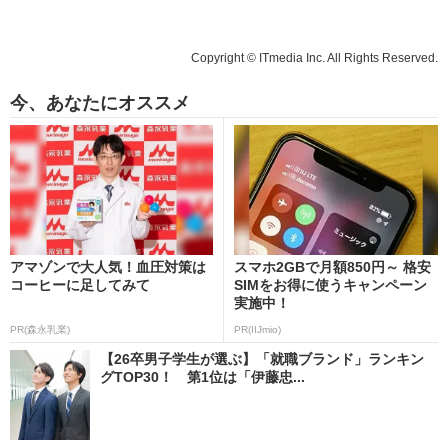
Copyright © ITmedia Inc. All Rights Reserved.
今、あなたにオススメ
アマゾンで大人気！血圧対策は
スマホ2GBで月額850円～ 格安
コーヒーに足してみて
SIMをお得に使うキャンペーン
実施中！
PR(森永乳業)
PR(IIJmio)
【26卒男子学生が選ぶ】「就職ブランド」ランキン
グTOP30！ 第1位は「伊藤忠...