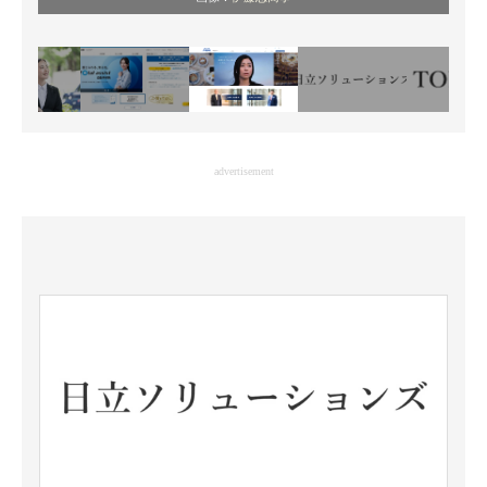
advertisement