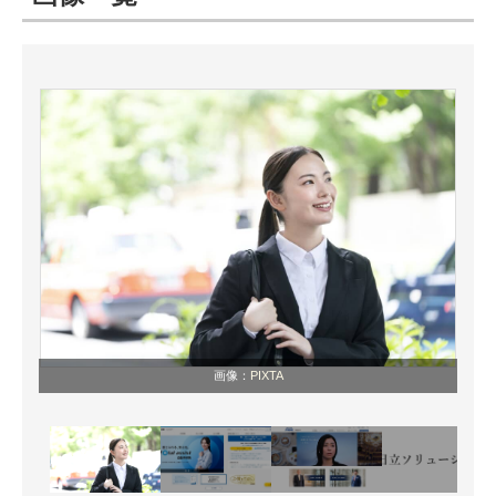
ITの今と未来を見通す
スマホと通信の最新トレンド
進化するPCとデバイスの未来
好きが集まる 比べて選べる
ビジネスと働き方のヒント
AI活用のいまが分かる
企業ITのトレンドを詳説
画像：
PIXTA
経営リーダーのコミュニティ
マーケ×ITの今がよく分かる
ITエンジニア向け専門サイト