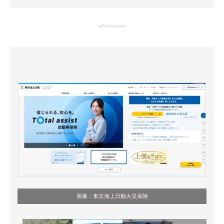
企業向けIT製品の総合サイト
advertisement
IT製品の技術・比較・事例
製造業のIT導入・活用を支援
モノづくり技術者専門サイト
エレクトロニクス専門サイト
電子設計の基本と応用
エネルギーの専門メディア
建設×テクノロジーの最前線
ちょっと気になるネットの話題
画像：
東京海上日動火災保険