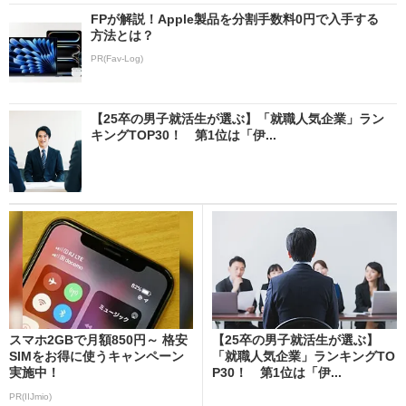
FPが解説！Apple製品を分割手数料0円で入手する
方法とは？
PR(Fav-Log)
【25卒の男子就活生が選ぶ】「就職人気企業」ラン
キングTOP30！ 第1位は「伊...
スマホ2GBで月額850円～ 格安
【25卒の男子就活生が選ぶ】
SIMをお得に使うキャンペーン
「就職人気企業」ランキングTO
実施中！
P30！ 第1位は「伊...
PR(IIJmio)