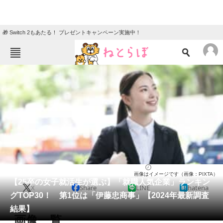
🎁 Switch 2もあたる！ プレゼントキャンペーン実施中！
ねとらぼメニュー
TOP
ニュース
エンタメ
クイズ
グルメ
地域
住まい
教育・育児
動物
リサーチ
就職・転職
2024/04/04 12:50（公開）
画像はイメージです（画像：PIXTA）
会員記事
【25卒の女子就活生が選ぶ】「就職人気企業」ランキン
X
Share
LINE
hatena
グTOP30！ 第1位は「伊藤忠商事」【2024年最新調査
メディア
結果】
画像一覧
注目記事を集めた総合ページ