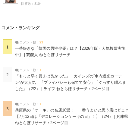
回答数：8104
コメントランキング
コメント数：
21
1
一番好きな「韓国の男性俳優」は？【2026年版・人気投票実施
中】 | 芸能人 ねとらぼリサーチ
コメント数：
7
2
「もっと早く買えば良かった」 カインズの“車内遮光カーテ
ン”が大人気 「プライバシーも保てて安心」「ぐっすり眠れま
した」（2/2） | ライフ ねとらぼリサーチ：2ページ目
コメント数：
7
3
兵庫県の「ケーキ」の名店10選！ 一番うまいと思う店はどこ？
【7月12日は「デコレーションケーキの日」！】（2/4） | 兵庫県
ねとらぼリサーチ：2ページ目