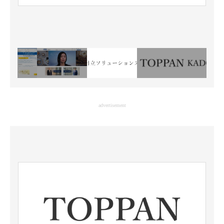
advertisement