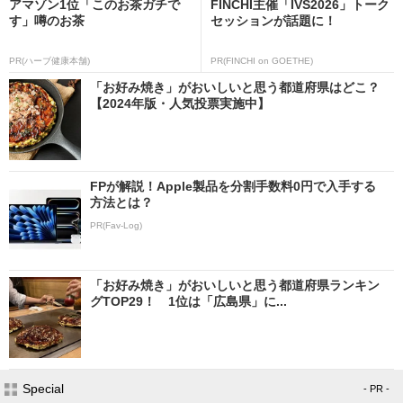
アマゾン1位「このお茶ガチで
FINCHI主催「IVS2026」トーク
す」噂のお茶
セッションが話題に！
PR(ハーブ健康本舗)
PR(FINCHI on GOETHE)
「お好み焼き」がおいしいと思う都道府県はどこ？
【2024年版・人気投票実施中】
FPが解説！Apple製品を分割手数料0円で入手する
方法とは？
PR(Fav-Log)
「お好み焼き」がおいしいと思う都道府県ランキン
グTOP29！ 1位は「広島県」に...
Special
- PR -