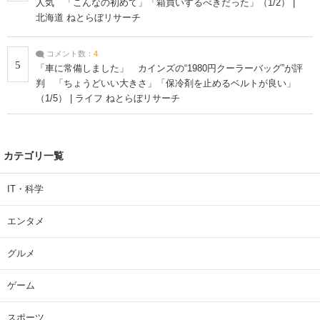
人気 「こんなの初めて」「箱買いするべきだった」（1/2） |
北海道 ねとらぼリサーチ
コメント数：
4
5
「車に常備しました」 カインズの“1980円クーラーバッグ”が評
判 「ちょうどいい大きさ」「保冷剤を止めるベルトが良い」
（1/5） | ライフ ねとらぼリサーチ
カテゴリ一覧
IT・科学
エンタメ
グルメ
ゲーム
スポーツ