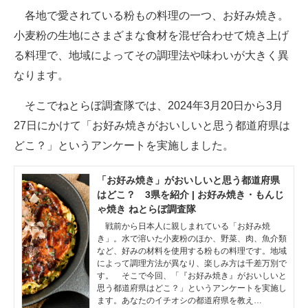
各地で愛されている粉もの料理の一つ、お好み焼き。
ITの今と未来を見通す
小麦粉の生地にさまざまな食材を混ぜ合わせて焼き上げ
る料理で、地域によってその調理法や味わいが大きく異
スマホと通信の最新トレンド
なります。
進化するPCとデバイスの未来
そこでねとらぼ調査隊では、2024年3月20日から3月
好きが集まる 比べて選べる
27日にかけて「お好み焼きがおいしいと思う都道府県は
どこ？」というアンケートを実施しました。
ビジネスと働き方のヒント
AI活用のいまが分かる
「お好み焼き」がおいしいと思う都道府県
はどこ？ 3県を紹介 | お好み焼き・もんじ
企業ITのトレンドを詳説
ゃ焼き ねとらぼ調査隊
戦前から日本人に親しまれている「お好み焼
経営リーダーのコミュニティ
き」。水で溶いた小麦粉のほか、野菜、肉、魚介類
など、好みの材料を使用する粉もの料理です。地域
によって調理方法が異なり、楽しみ方は千差万別で
マーケ×ITの今がよく分かる
す。 そこで今回、「『お好み焼き』がおいしいと
思う都道府県はどこ？」というアンケートを実施し
ITエンジニア向け専門サイト
ます。あなたのイチオシの都道府県を教え…