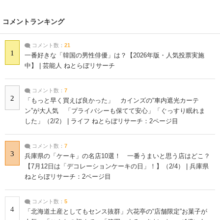
コメントランキング
コメント数：
21
1
一番好きな「韓国の男性俳優」は？【2026年版・人気投票実施
中】 | 芸能人 ねとらぼリサーチ
コメント数：
7
2
「もっと早く買えば良かった」 カインズの“車内遮光カーテ
ン”が大人気 「プライバシーも保てて安心」「ぐっすり眠れま
した」（2/2） | ライフ ねとらぼリサーチ：2ページ目
コメント数：
7
3
兵庫県の「ケーキ」の名店10選！ 一番うまいと思う店はどこ？
【7月12日は「デコレーションケーキの日」！】（2/4） | 兵庫県
ねとらぼリサーチ：2ページ目
コメント数：
5
4
「北海道土産としてもセンス抜群」六花亭の“店舗限定”お菓子が