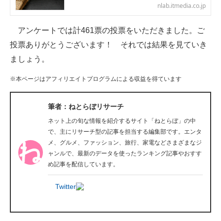
nlab.itmedia.co.jp
企業向けIT製品の総合サイト
アンケートでは計461票の投票をいただきました。ご
IT製品の技術・比較・事例
投票ありがとうございます！ それでは結果を見ていき
製造業のIT導入・活用を支援
ましょう。
モノづくり技術者専門サイト
※本ページはアフィリエイトプログラムによる収益を得ています
エレクトロニクス専門サイト
筆者：ねとらぼリサーチ
電子設計の基本と応用
ネット上の旬な情報を紹介するサイト「ねとらぼ」の中
で、主にリサーチ型の記事を担当する編集部です。エンタ
エネルギーの専門メディア
メ、グルメ、ファッション、旅行、家電などさまざまなジ
ャンルで、最新のデータを使ったランキング記事やおすす
建設×テクノロジーの最前線
め記事を配信しています。
ちょっと気になるネットの話題
Twitter