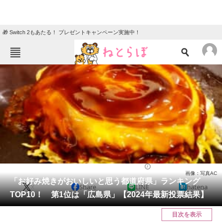
🎁 Switch 2もあたる！ プレゼントキャンペーン実施中！
ねとらぼメニュー
TOP
ニュース
エンタメ
クイズ
グルメ
地域
住まい
教育・育児
動物
リサーチ
お好み焼き・もんじゃ焼き
2024/04/11 19:00（公開）
画像：写真AC
会員記事
「お好み焼きがおいしいと思う都道府県」ランキング
X
Share
LINE
hatena
TOP10！ 第1位は「広島県」【2024年最新投票結果】
メディア
目次を表示
注目記事を集めた総合ページ