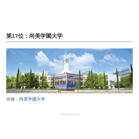
企業向けIT製品の総合サイト
IT製品の技術・比較・事例
製造業のIT導入・活用を支援
第17位：尚美学園大学
モノづくり技術者専門サイト
エレクトロニクス専門サイト
電子設計の基本と応用
エネルギーの専門メディア
画像：
尚美学園大学
建設×テクノロジーの最前線
ちょっと気になるネットの話題
advertisement