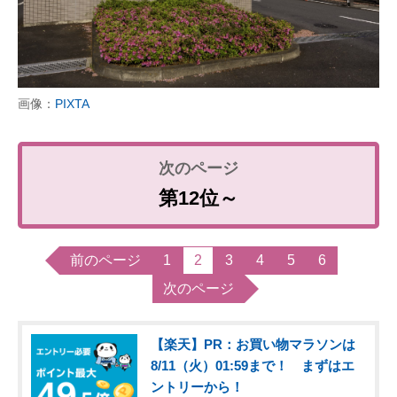
画像：
PIXTA
第12位～
前のページ
1
2
3
4
5
6
次のページ
【楽天】PR：お買い物マラソンは
8/11（火）01:59まで！ まずはエ
ントリーから！