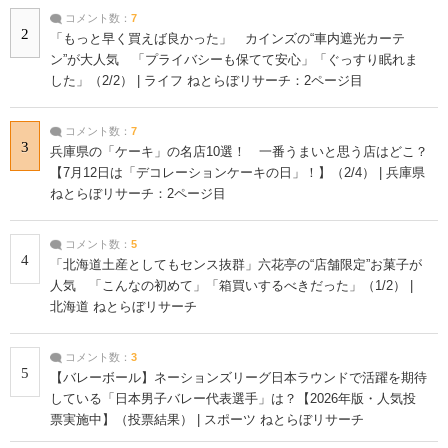
コメント数：
7
2
「もっと早く買えば良かった」 カインズの“車内遮光カーテ
ン”が大人気 「プライバシーも保てて安心」「ぐっすり眠れま
した」（2/2） | ライフ ねとらぼリサーチ：2ページ目
コメント数：
7
3
兵庫県の「ケーキ」の名店10選！ 一番うまいと思う店はどこ？
【7月12日は「デコレーションケーキの日」！】（2/4） | 兵庫県
ねとらぼリサーチ：2ページ目
コメント数：
5
4
「北海道土産としてもセンス抜群」六花亭の“店舗限定”お菓子が
人気 「こんなの初めて」「箱買いするべきだった」（1/2） |
北海道 ねとらぼリサーチ
コメント数：
3
5
【バレーボール】ネーションズリーグ日本ラウンドで活躍を期待
している「日本男子バレー代表選手」は？【2026年版・人気投
票実施中】（投票結果） | スポーツ ねとらぼリサーチ