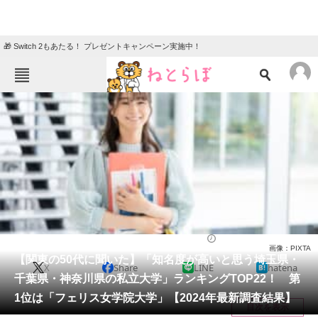
🎁 Switch 2もあたる！ プレゼントキャンペーン実施中！
ねとらぼメニュー
TOP
ニュース
エンタメ
クイズ
グルメ
地域
住まい
教育・育児
動物
リサーチ
関東・甲信地方
2024/04/15 20:50（公開）
画像：PIXTA
会員記事
【関東の50代に聞いた】「知名度が高いと思う埼玉県・
X
Share
LINE
hatena
千葉県・神奈川県の私立大学」ランキングTOP22！ 第
メディア
1位は「フェリス女学院大学」【2024年最新調査結果】
目次を表示
注目記事を集めた総合ページ