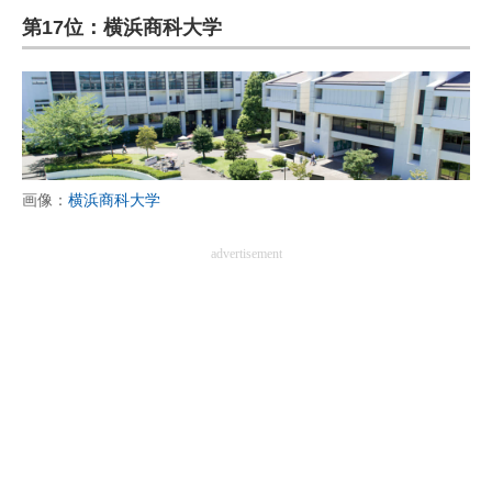
第17位：横浜商科大学
ITの今と未来を見通す
スマホと通信の最新トレンド
進化するPCとデバイスの未来
好きが集まる 比べて選べる
画像：
横浜商科大学
ビジネスと働き方のヒント
advertisement
AI活用のいまが分かる
企業ITのトレンドを詳説
経営リーダーのコミュニティ
マーケ×ITの今がよく分かる
ITエンジニア向け専門サイト