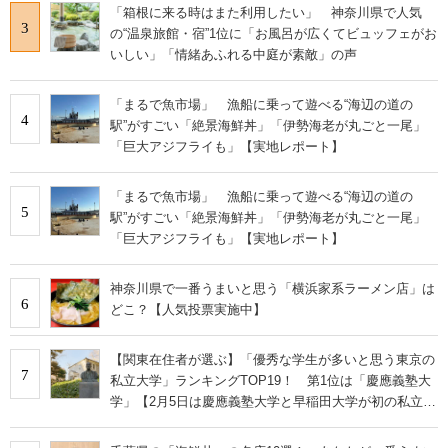
「箱根に来る時はまた利用したい」 神奈川県で人気
3
の“温泉旅館・宿”1位に「お風呂が広くてビュッフェがお
いしい」「情緒あふれる中庭が素敵」の声
「まるで魚市場」 漁船に乗って遊べる“海辺の道の
4
駅”がすごい「絶景海鮮丼」「伊勢海老が丸ごと一尾」
「巨大アジフライも」【実地レポート】
「まるで魚市場」 漁船に乗って遊べる“海辺の道の
5
駅”がすごい「絶景海鮮丼」「伊勢海老が丸ごと一尾」
「巨大アジフライも」【実地レポート】
神奈川県で一番うまいと思う「横浜家系ラーメン店」は
6
どこ？【人気投票実施中】
【関東在住者が選ぶ】「優秀な学生が多いと思う東京の
7
私立大学」ランキングTOP19！ 第1位は「慶應義塾大
学」【2月5日は慶應義塾大学と早稲田大学が初の私立大
学として認可された日】