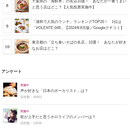
千葉県の「海鮮丼」の名店10選！ あなたが一番うまい
8
と思う店はどこ？【人気投票実施中】
「浦和で人気のランチ」ランキングTOP20！ 1位は
9
「VOLENTE-048」【2024年8月版／Googleクチコミ】
東京都の「立ち食いそばの名店」10選！ あなたが好き
10
なお店はどこ？
アンケート
実施中
声が好きな「日本のボーカリスト」は？
回答数：49453
実施中
歌が上手だと思うホロライブのメンバーは？
回答数：23836