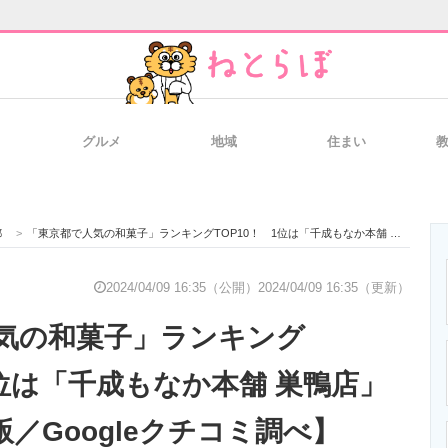
グルメ
地域
住まい
と未来を見通す
スマホと通信の最新トレンド
進化するPCとデ
都
>
「東京都で人気の和菓子」ランキングTOP10！ 1位は「千成もなか本舗 巣鴨店」【2024年4月版／Googleクチコミ調べ】
のいまが分かる
企業ITのトレンドを詳説
経営リーダーの
2024/04/09 16:35（公開）
2024/04/09 16:35（更新）
気の和菓子」ランキング
T製品の総合サイト
IT製品の技術・比較・事例
製造業のIT導入
1位は「千成もなか本舗 巣鴨店」
月版／Googleクチコミ調べ】