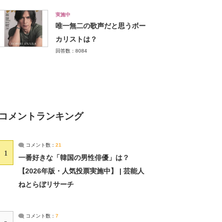
実施中
唯一無二の歌声だと思うボー
カリストは？
回答数：8084
コメントランキング
コメント数：
21
1
一番好きな「韓国の男性俳優」は？
【2026年版・人気投票実施中】 | 芸能人
ねとらぼリサーチ
コメント数：
7