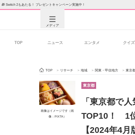
🎁 Switch 2もあたる！ プレゼントキャンペーン実施中！
メディア
TOP
ニュース
エンタメ
クイズ
注目記事を集めた総合ページ
ITの今
TOP
>
リサーチ
>
地域
>
関東・甲信地方
>
東京
ビジネスと働き方のヒント
AI活用
東京都
「東京都で人
ITエンジニア向け専門サイト
企業向けI
画像はイメージです（画
TOP10！ 
像：PIXTA）
【2024年4