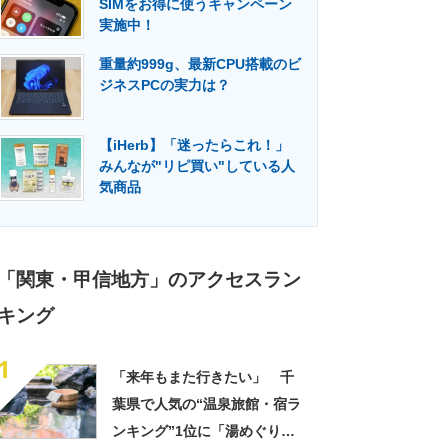
SIMをお得に使うキャンペーン
門メディア
建設×テクノロジーの最前線
実施中！
重量約999g、最新CPU搭載のビ
ジネスPCの実力は？
【iHerb】「迷ったらこれ！」
みんなが"リピ買い"している人
気商品
「関東・甲信地方」のアクセスラン
キング
1
「来年もまた行きたい」 千
葉県で人気の“温泉旅館・宿ラ
ンキング”1位に「湯めぐりで