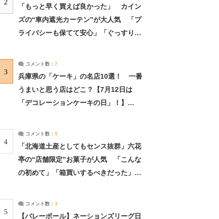
2
「もっと早く買えば良かった」 カイン
ズの“車内遮光カーテン”が大人気 「プ
ライバシーも保てて安心」「ぐっすり眠
れました」（2/2） | ライフ ねとらぼリ
サーチ：2ページ目
コメント数：
7
3
兵庫県の「ケーキ」の名店10選！ 一番
うまいと思う店はどこ？【7月12日は
「デコレーションケーキの日」！】
（2/4） | 兵庫県 ねとらぼリサーチ：2ペ
ージ目
コメント数：
5
4
「北海道土産としてもセンス抜群」六花
亭の“店舗限定”お菓子が人気 「こんな
の初めて」「箱買いするべきだった」
（1/2） | 北海道 ねとらぼリサーチ
コメント数：
3
5
【バレーボール】ネーションズリーグ日