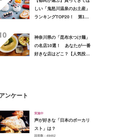
【都民が選ぶ】買ってきてほ
敵」の声
しい「鬼怒川温泉のお土産」
ランキングTOP20！ 第1位
は「日光ぷりん（日光ぷりん
10
亭）」【2024年最新調査結
神奈川県の「昆布水つけ麺」
果】
の名店10選！ あなたが一番
好きな店はどこ？【人気投票
実施中】
アンケート
実施中
声が好きな「日本のボーカリ
スト」は？
回答数：49462