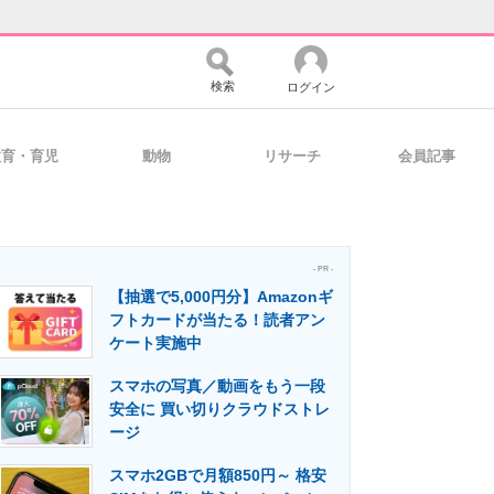
検索
ログイン
教育・育児
動物
リサーチ
会員記事
バイスの未来
好きが集まる 比べて選べる
- PR -
【抽選で5,000円分】Amazonギ
コミュニティ
マーケ×ITの今がよく分かる
フトカードが当たる！読者アン
ケート実施中
スマホの写真／動画をもう一段
・活用を支援
安全に 買い切りクラウドストレ
ージ
スマホ2GBで月額850円～ 格安