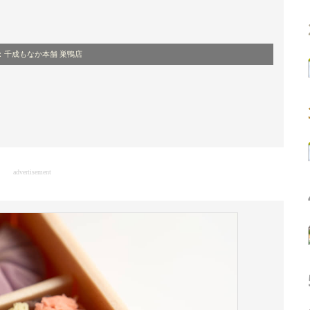
：千成もなか本舗 巣鴨店
advertisement