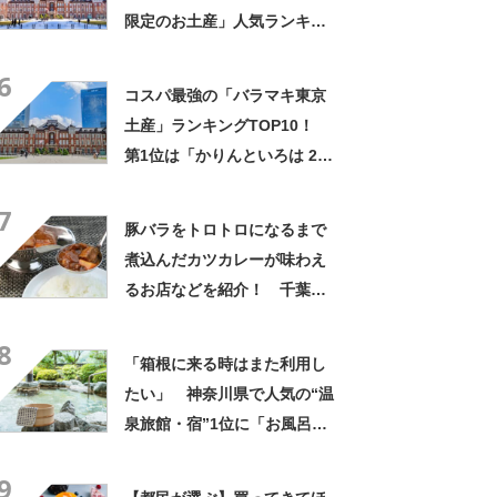
限定のお土産」人気ランキン
グTOP29！ 第1位は「キャ
6
ラメルバターサンドイッチ レ
コスパ最強の「バラマキ東京
ーズン＆ショコラアプリコッ
土産」ランキングTOP10！
ト」【2026年最新調査結果】
第1位は「かりんといろは 24
個入」【2024年最新調査結
7
果】
豚バラをトロトロになるまで
煮込んだカツカレーが味わえ
るお店などを紹介！ 千葉県
の「カレー」の名店10選！
8
「箱根に来る時はまた利用し
たい」 神奈川県で人気の“温
泉旅館・宿”1位に「お風呂が
広くてビュッフェがおいし
9
い」「情緒あふれる中庭が素