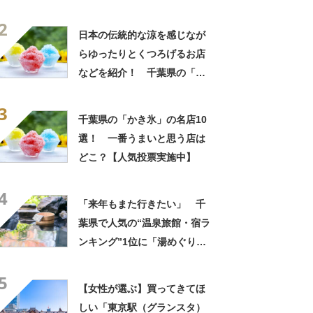
きるのが最高」「海と富士山
2
の絶景に感動」の声
日本の伝統的な涼を感じなが
らゆったりとくつろげるお店
などを紹介！ 千葉県の「か
き氷」の名店10選！
3
千葉県の「かき氷」の名店10
選！ 一番うまいと思う店は
どこ？【人気投票実施中】
4
「来年もまた行きたい」 千
葉県で人気の“温泉旅館・宿ラ
ンキング”1位に「湯めぐりで
きるのが最高」「海と富士山
5
の絶景に感動」の声
【女性が選ぶ】買ってきてほ
しい「東京駅（グランスタ）