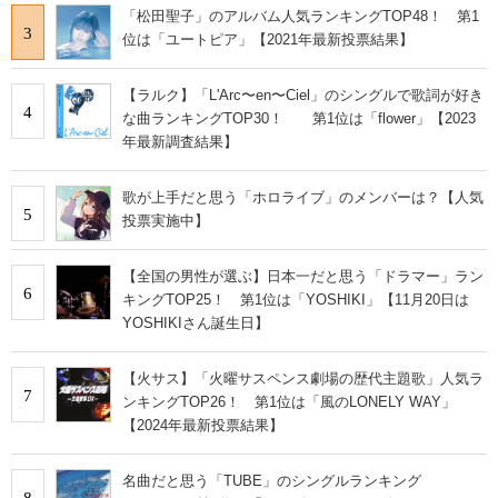
「松田聖子」のアルバム人気ランキングTOP48！ 第1
3
位は「ユートピア」【2021年最新投票結果】
【ラルク】「L'Arc〜en〜Ciel」のシングルで歌詞が好き
4
な曲ランキングTOP30！ 第1位は「flower」【2023
年最新調査結果】
歌が上手だと思う「ホロライブ」のメンバーは？【人気
5
投票実施中】
【全国の男性が選ぶ】日本一だと思う「ドラマー」ラン
6
キングTOP25！ 第1位は「YOSHIKI」【11月20日は
YOSHIKIさん誕生日】
【火サス】「火曜サスペンス劇場の歴代主題歌」人気ラ
7
ンキングTOP26！ 第1位は「風のLONELY WAY」
【2024年最新投票結果】
名曲だと思う「TUBE」のシングルランキング
8