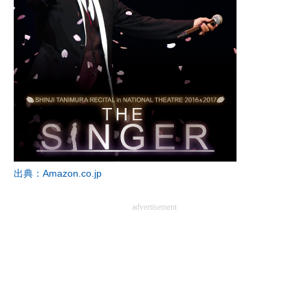
出典：Amazon.co.jp
advertisement