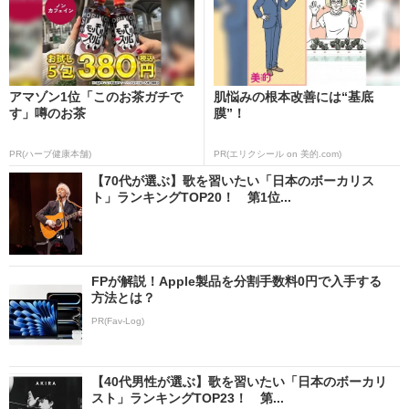
アマゾン1位「このお茶ガチで
肌悩みの根本改善には“基底
す」噂のお茶
膜”！
PR(ハーブ健康本舗)
PR(エリクシール on 美的.com)
【70代が選ぶ】歌を習いたい「日本のボーカリス
ト」ランキングTOP20！ 第1位...
FPが解説！Apple製品を分割手数料0円で入手する
方法とは？
PR(Fav-Log)
【40代男性が選ぶ】歌を習いたい「日本のボーカリ
スト」ランキングTOP23！ 第...