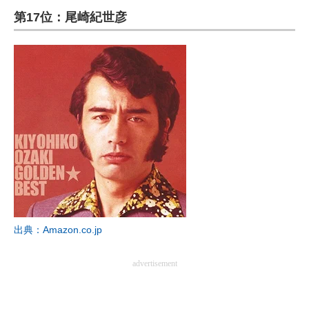
第17位：尾崎紀世彦
ITの今と未来を見通す
スマホと通信の最新トレンド
進化するPCとデバイスの未来
好きが集まる 比べて選べる
ビジネスと働き方のヒント
AI活用のいまが分かる
企業ITのトレンドを詳説
出典：Amazon.co.jp
経営リーダーのコミュニティ
advertisement
マーケ×ITの今がよく分かる
ITエンジニア向け専門サイト