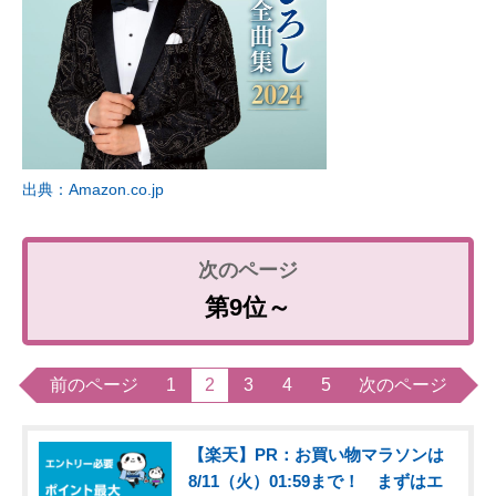
出典：Amazon.co.jp
第9位～
前のページ
1
2
3
4
5
次のページ
【楽天】PR：お買い物マラソンは
8/11（火）01:59まで！ まずはエ