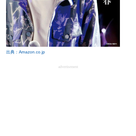
出典：Amazon.co.jp
advertisement