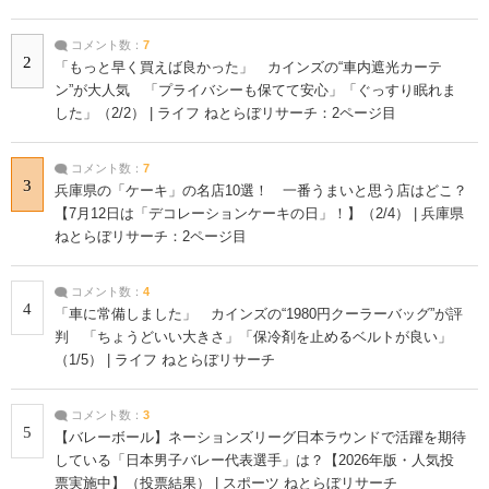
コメント数：
7
2
「もっと早く買えば良かった」 カインズの“車内遮光カーテ
ン”が大人気 「プライバシーも保てて安心」「ぐっすり眠れま
した」（2/2） | ライフ ねとらぼリサーチ：2ページ目
コメント数：
7
3
兵庫県の「ケーキ」の名店10選！ 一番うまいと思う店はどこ？
【7月12日は「デコレーションケーキの日」！】（2/4） | 兵庫県
ねとらぼリサーチ：2ページ目
コメント数：
4
4
「車に常備しました」 カインズの“1980円クーラーバッグ”が評
判 「ちょうどいい大きさ」「保冷剤を止めるベルトが良い」
（1/5） | ライフ ねとらぼリサーチ
コメント数：
3
5
【バレーボール】ネーションズリーグ日本ラウンドで活躍を期待
している「日本男子バレー代表選手」は？【2026年版・人気投
票実施中】（投票結果） | スポーツ ねとらぼリサーチ