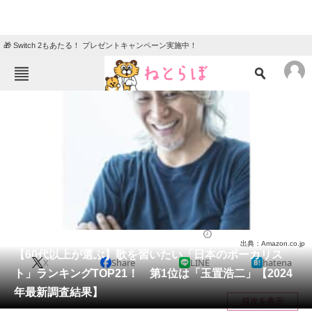
🎁 Switch 2もあたる！ プレゼントキャンペーン実施中！
ねとらぼメニュー
TOP
ニュース
エンタメ
クイズ
グルメ
地域
住まい
教育・育児
動物
リサーチ
音楽
2024/05/06 18:20（公開）
出典：Amazon.co.jp
会員記事
【60代以上が選ぶ】歌を習いたい「日本のボーカリス
X
Share
LINE
hatena
ト」ランキングTOP21！ 第1位は「玉置浩二」【2024
メディア
年最新調査結果】
目次を表示
注目記事を集めた総合ページ