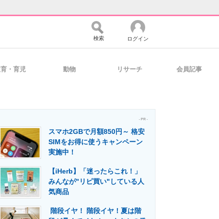
検索
ログイン
教育・育児
動物
リサーチ
会員記事
バイスの未来
好きが集まる 比べて選べる
- PR -
スマホ2GBで月額850円～ 格安
コミュニティ
マーケ×ITの今がよく分かる
SIMをお得に使うキャンペーン
実施中！
【iHerb】「迷ったらこれ！」
・活用を支援
みんなが"リピ買い"している人
気商品
階段イヤ！ 階段イヤ！夏は階