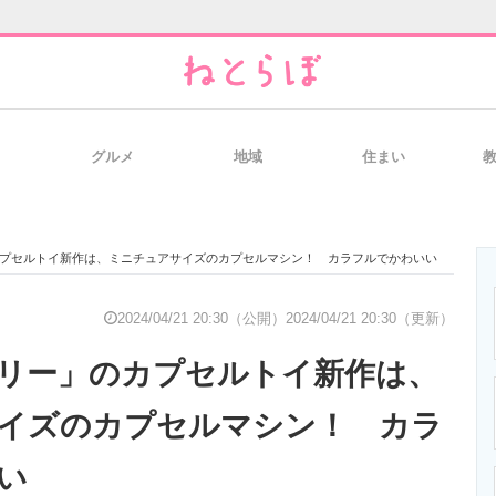
グルメ
地域
住まい
と未来を見通す
スマホと通信の最新トレンド
進化するPCとデ
プセルトイ新作は、ミニチュアサイズのカプセルマシン！ カラフルでかわいい
のいまが分かる
企業ITのトレンドを詳説
経営リーダーの
2024/04/21 20:30（公開）
2024/04/21 20:30（更新）
リー」のカプセルトイ新作は、
T製品の総合サイト
IT製品の技術・比較・事例
製造業のIT導入
イズのカプセルマシン！ カラ
い