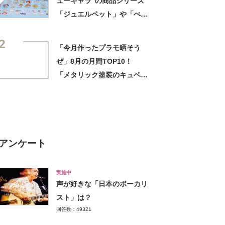
ューキャラ”の商品シリーズ
「ジュエルペット」や「ぺた
ぺたみにりあん」など18キャ
2
ラ
「今月作ったプラモ晒そう
ぜ」8月の月間TOP10！
「メタリック塗装のキュベレ
イ」「アニ迷彩バルキリー」
など力作ぞろい
アンケート
実施中
声が好きな「日本のボーカリ
スト」は？
回答数：49321