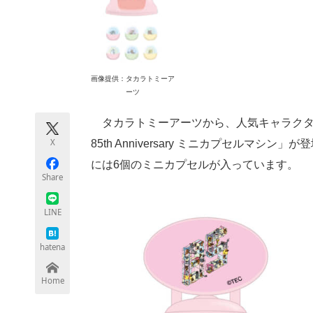
モノづくり技術者専門サイト
エレクトロ
ちょっと気になるネットの話題
画像提供：タカラトミーア
ーツ
タカラトミーアーツから、人気キャラクタ
X
85th Anniversary ミニカプセルマ
には6個のミニカプセルが入っています。
Share
LINE
hatena
Home