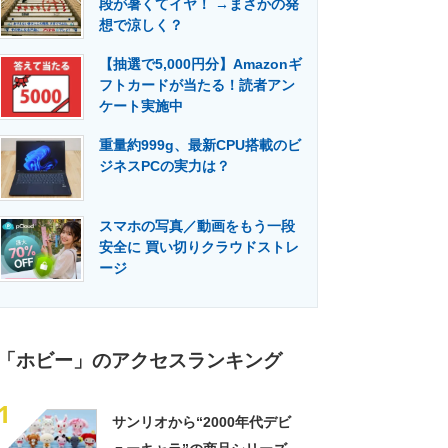
段が暑くてイヤ！ →まさかの発
門メディア
建設×テクノロジーの最前線
想で涼しく？
【抽選で5,000円分】Amazonギ
フトカードが当たる！読者アン
ケート実施中
重量約999g、最新CPU搭載のビ
ジネスPCの実力は？
スマホの写真／動画をもう一段
安全に 買い切りクラウドストレ
ージ
「ホビー」のアクセスランキング
1
サンリオから“2000年代デビ