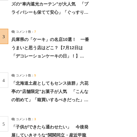
ズの“車内遮光カーテン”が大人気 「プ
ライバシーも保てて安心」「ぐっすり眠
れました」（2/2） | ライフ ねとらぼリ
サーチ：2ページ目
コメント数：
7
3
兵庫県の「ケーキ」の名店10選！ 一番
うまいと思う店はどこ？【7月12日は
「デコレーションケーキの日」！】
（2/4） | 兵庫県 ねとらぼリサーチ：2ペ
ージ目
コメント数：
5
4
「北海道土産としてもセンス抜群」六花
亭の“店舗限定”お菓子が人気 「こんな
の初めて」「箱買いするべきだった」
（1/2） | 北海道 ねとらぼリサーチ
コメント数：
3
5
「子供ができたら通わせたい」 今後発
展していきそうな“関関同立・産近甲龍