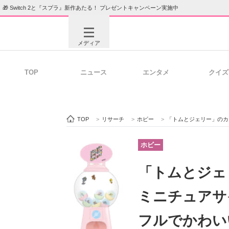
🎁 Switch 2と『スプラ』新作あたる！ プレゼントキャンペーン実施中
メディア
TOP
ニュース
エンタメ
クイズ
注目記事を集めた総合ページ
ITの今
TOP
>
リサーチ
>
ホビー
>
「トムとジェリー」のカ
ビジネスと働き方のヒント
AI活用
ホビー
「トムとジェ
ITエンジニア向け専門サイト
企業向けI
ミニチュアサ
フルでかわい