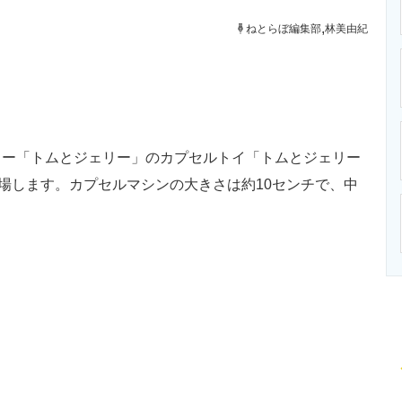
ニクス専門サイト
電子設計の基本と応用
エネルギーの専
,
ねとらぼ編集部
林美由紀
ー「トムとジェリー」のカプセルトイ「トムとジェリー
シン」が登場します。カプセルマシンの大きさは約10センチで、中