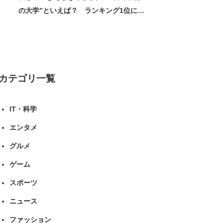
の大学”といえば？ ランキング1位に学
生の声「学問の街のように多様に学べ
る」「就職や進学の実績も高い」 | 大学
ねとらぼリサーチ
カテゴリ一覧
IT・科学
エンタメ
グルメ
ゲーム
スポーツ
ニュース
ファッション