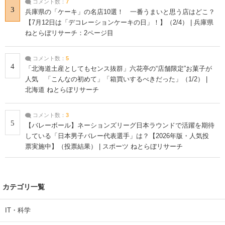
コメント数：
7
3
兵庫県の「ケーキ」の名店10選！ 一番うまいと思う店はどこ？
【7月12日は「デコレーションケーキの日」！】（2/4） | 兵庫県
ねとらぼリサーチ：2ページ目
コメント数：
5
4
「北海道土産としてもセンス抜群」六花亭の“店舗限定”お菓子が
人気 「こんなの初めて」「箱買いするべきだった」（1/2） |
北海道 ねとらぼリサーチ
コメント数：
3
5
【バレーボール】ネーションズリーグ日本ラウンドで活躍を期待
している「日本男子バレー代表選手」は？【2026年版・人気投
票実施中】（投票結果） | スポーツ ねとらぼリサーチ
カテゴリ一覧
IT・科学