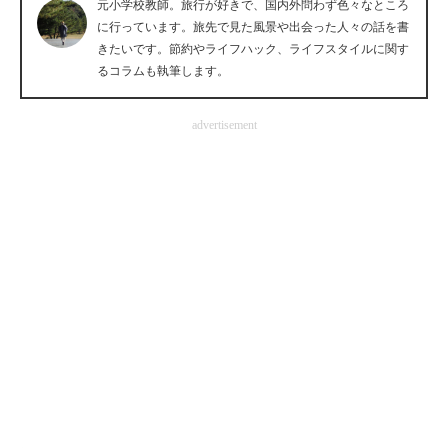
元小学校教師。旅行が好きで、国内外問わず色々なところ
企業向けIT製品の総合サイト
に行っています。旅先で見た風景や出会った人々の話を書
きたいです。節約やライフハック、ライフスタイルに関す
IT製品の技術・比較・事例
るコラムも執筆します。
製造業のIT導入・活用を支援
advertisement
モノづくり技術者専門サイト
エレクトロニクス専門サイト
電子設計の基本と応用
エネルギーの専門メディア
建設×テクノロジーの最前線
ちょっと気になるネットの話題