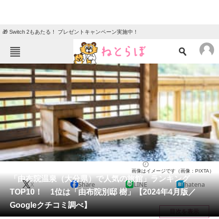
🎁 Switch 2もあたる！ プレゼントキャンペーン実施中！
ねとらぼメニュー
TOP
ニュース
エンタメ
クイズ
グルメ
地域
住まい
教育・育児
動物
リサーチ
大分県
2024/04/15 13:05（公開）
画像はイメージです（画像：PIXTA）
会員記事
「由布院温泉（大分県）で人気の旅館」ランキング
X
Share
LINE
hatena
TOP10！ 1位は「由布院別邸 樹」【2024年4月版／
メディア
Googleクチコミ調べ】
目次を表示
注目記事を集めた総合ページ