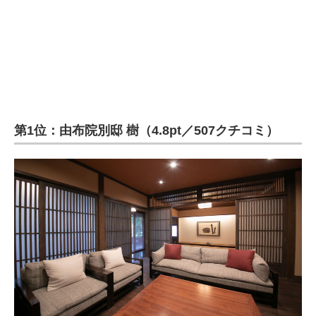
第1位：由布院別邸 樹（4.8pt／507クチコミ）