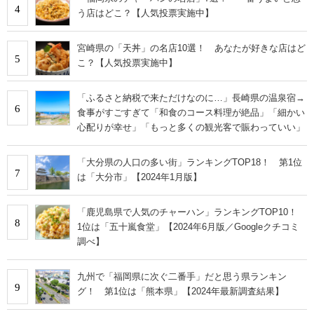
4
う店はどこ？【人気投票実施中】
宮崎県の「天丼」の名店10選！ あなたが好きな店はど
5
こ？【人気投票実施中】
「ふるさと納税で来ただけなのに…」長崎県の温泉宿→
6
食事がすごすぎて「和食のコース料理が絶品」「細かい
心配りが幸せ」「もっと多くの観光客で賑わっていい」
「大分県の人口の多い街」ランキングTOP18！ 第1位
7
は「大分市」【2024年1月版】
「鹿児島県で人気のチャーハン」ランキングTOP10！
8
1位は「五十嵐食堂」【2024年6月版／Googleクチコミ
調べ】
九州で「福岡県に次ぐ二番手」だと思う県ランキン
9
グ！ 第1位は「熊本県」【2024年最新調査結果】