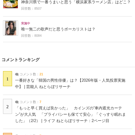
神奈川県で一番うまいと思う「横浜家系ラーメン店」はどこ？
回答数：8507
実施中
唯一無二の歌声だと思うボーカリストは？
回答数：8084
コメントランキング
コメント数：
21
1
一番好きな「韓国の男性俳優」は？【2026年版・人気投票実施
中】 | 芸能人 ねとらぼリサーチ
コメント数：
7
2
「もっと早く買えば良かった」 カインズの“車内遮光カーテ
ン”が大人気 「プライバシーも保てて安心」「ぐっすり眠れま
した」（2/2） | ライフ ねとらぼリサーチ：2ページ目