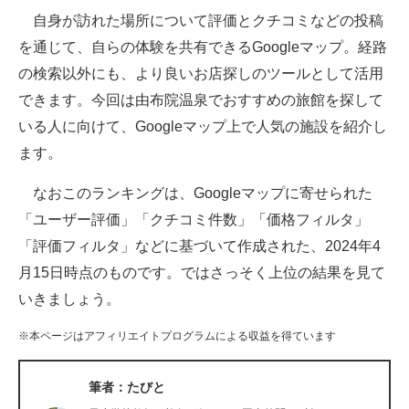
自身が訪れた場所について評価とクチコミなどの投稿
ITの今と未来を見通す
を通じて、自らの体験を共有できるGoogleマップ。経路
の検索以外にも、より良いお店探しのツールとして活用
スマホと通信の最新トレンド
できます。今回は由布院温泉でおすすめの旅館を探して
進化するPCとデバイスの未来
いる人に向けて、Googleマップ上で人気の施設を紹介し
ます。
好きが集まる 比べて選べる
なおこのランキングは、Googleマップに寄せられた
ビジネスと働き方のヒント
「ユーザー評価」「クチコミ件数」「価格フィルタ」
AI活用のいまが分かる
「評価フィルタ」などに基づいて作成された、2024年4
月15日時点のものです。ではさっそく上位の結果を見て
企業ITのトレンドを詳説
いきましょう。
経営リーダーのコミュニティ
※本ページはアフィリエイトプログラムによる収益を得ています
マーケ×ITの今がよく分かる
筆者：たびと
ITエンジニア向け専門サイト