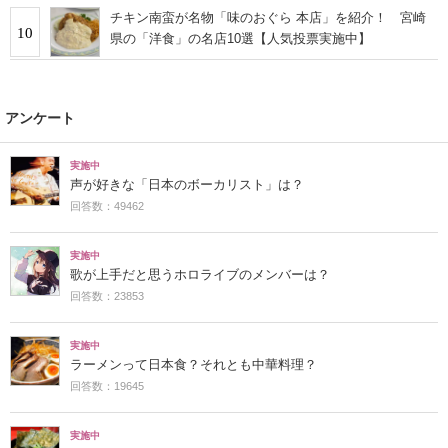
チキン南蛮が名物「味のおぐら 本店」を紹介！ 宮崎
10
県の「洋食」の名店10選【人気投票実施中】
アンケート
実施中
声が好きな「日本のボーカリスト」は？
回答数：49462
実施中
歌が上手だと思うホロライブのメンバーは？
回答数：23853
実施中
ラーメンって日本食？それとも中華料理？
回答数：19645
実施中