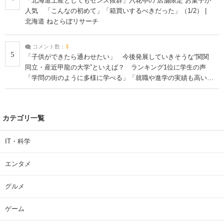
「北海道土産としてもセンス抜群」六花亭の“店舗限定”お菓子が
人気 「こんなの初めて」「箱買いするべきだった」（1/2） |
北海道 ねとらぼリサーチ
コメント数：
3
5
「子供ができたら通わせたい」 今後発展していきそうな“関関
同立・産近甲龍の大学”といえば？ ランキング1位に学生の声
「学問の街のように多様に学べる」「就職や進学の実績も高い」
| 大学 ねとらぼリサーチ
カテゴリ一覧
IT・科学
エンタメ
グルメ
ゲーム