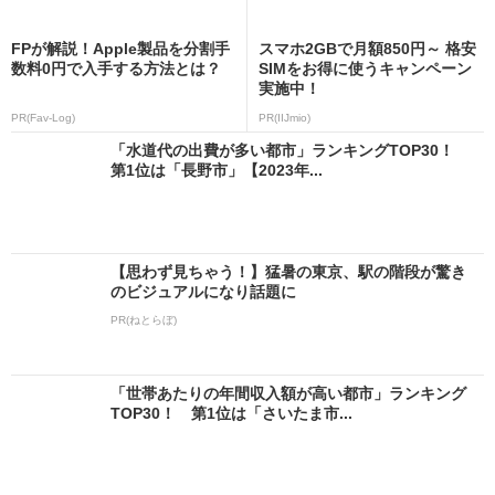
FPが解説！Apple製品を分割手
スマホ2GBで月額850円～ 格安
数料0円で入手する方法とは？
SIMをお得に使うキャンペーン
実施中！
PR(Fav-Log)
PR(IIJmio)
「水道代の出費が多い都市」ランキングTOP30！
第1位は「長野市」【2023年...
【思わず見ちゃう！】猛暑の東京、駅の階段が驚き
のビジュアルになり話題に
PR(ねとらぼ)
「世帯あたりの年間収入額が高い都市」ランキング
TOP30！ 第1位は「さいたま市...