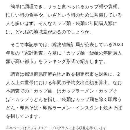
簡単に調理でき、サッと食べられるカップ麺や袋麺。
ITの今と未来を見通す
忙しい時の食事や、いざという時のために常備している
人も多いはず。そんなカップ麺・袋麺の年間購入額に
スマホと通信の最新トレンド
は、どれ程の地域差があるのでしょうか。
進化するPCとデバイスの未来
そこで本記事では、総務省統計局が公表している2023
好きが集まる 比べて選べる
年度の「家計調査」を基に「カップ麺・袋麺の年間購入
額が高い都市」をランキング形式で紹介します。
ビジネスと働き方のヒント
調査は都道府県庁所在地と政令指定都市を対象に、2
AI活用のいまが分かる
人以上の世帯における年間の平均支出金額を算出。なお
企業ITのトレンドを詳説
本調査での「カップ麺」はカップラーメン・カップそ
ば・カップうどんを指し、袋麺はカップ麺を除く即席う
経営リーダーのコミュニティ
どん・即席そば・即席ラーメン・インスタント焼きそば
マーケ×ITの今がよく分かる
を指しています。
ITエンジニア向け専門サイト
※本ページはアフィリエイトプログラムによる収益を得ています