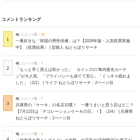
コメントランキング
コメント数：
20
1
一番好きな「韓国の男性俳優」は？【2026年版・人気投票実施
中】（投票結果） | 芸能人 ねとらぼリサーチ
コメント数：
7
2
「もっと早く買えば良かった」 カインズの“車内遮光カーテ
ン”が大人気 「プライバシーも保てて安心」「ぐっすり眠れま
した」（2/2） | ライフ ねとらぼリサーチ：2ページ目
コメント数：
7
3
兵庫県の「ケーキ」の名店10選！ 一番うまいと思う店はどこ？
【7月12日は「デコレーションケーキの日」！】（2/4） | 兵庫県
ねとらぼリサーチ：2ページ目
コメント数：
5
4