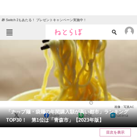
🎁 Switch 2もあたる！ プレゼントキャンペーン実施中！
ねとらぼメニュー
TOP
ニュース
エンタメ
クイズ
グルメ
地域
住まい
教育・育児
動物
リサーチ
経済
2024/04/24 10:30（公開）
画像：写真AC
会員記事
「カップ麺・袋麺の年間購入額が高い都市」ランキング
X
Share
LINE
hatena
TOP30！ 第1位は「青森市」【2023年版】
メディア
目次を表示
注目記事を集めた総合ページ