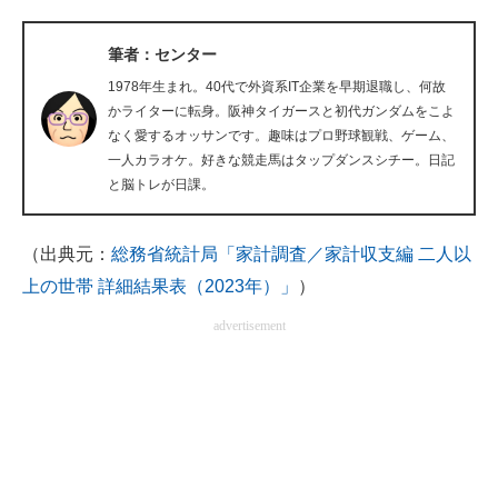
企業向けIT製品の総合サイト
筆者：センター
IT製品の技術・比較・事例
1978年生まれ。40代で外資系IT企業を早期退職し、何故
かライターに転身。阪神タイガースと初代ガンダムをこよ
製造業のIT導入・活用を支援
なく愛するオッサンです。趣味はプロ野球観戦、ゲーム、
一人カラオケ。好きな競走馬はタップダンスシチー。日記
モノづくり技術者専門サイト
と脳トレが日課。
エレクトロニクス専門サイト
（出典元：
総務省統計局「家計調査／家計収支編 二人以
電子設計の基本と応用
上の世帯 詳細結果表（2023年）」
）
エネルギーの専門メディア
advertisement
建設×テクノロジーの最前線
ちょっと気になるネットの話題