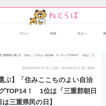
グルメ
地域
住まい
と未来を見通す
スマホと通信の最新トレンド
進化するPCとデ
【三重県民が選ぶ】「住みここちのよい自治体」ランキングTOP14！ 1位は「三重郡朝日町」【4月18日は三重県民の日】
のいまが分かる
企業ITのトレンドを詳説
経営リーダーの
2024/04/18 07:30（公開）
2024/04/18 07:30（更新）
選ぶ】「住みここちのよい自治
T製品の総合サイト
IT製品の技術・比較・事例
製造業のIT導入
グTOP14！ 1位は「三重郡朝日
8日は三重県民の日】