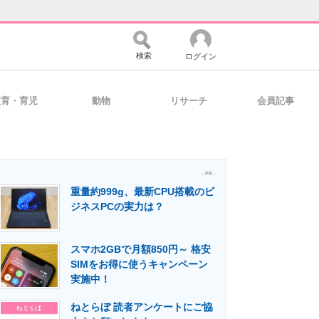
検索
ログイン
教育・育児
動物
リサーチ
会員記事
バイスの未来
好きが集まる 比べて選べる
- PR -
重量約999g、最新CPU搭載のビ
コミュニティ
マーケ×ITの今がよく分かる
ジネスPCの実力は？
スマホ2GBで月額850円～ 格安
・活用を支援
SIMをお得に使うキャンペーン
実施中！
ねとらぼ 読者アンケートにご協