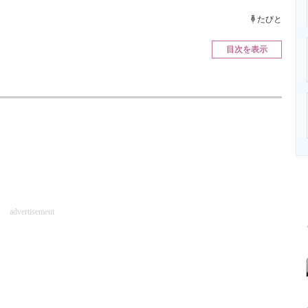
ニクス専門サイト
電子設計の基本と応用
エネルギーの専
たびと
目次を表示
advertisement