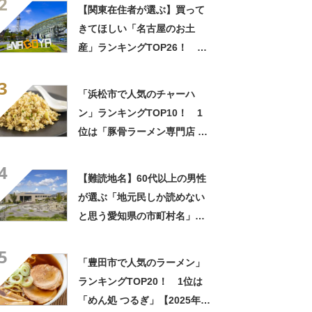
2
べ】
【関東在住者が選ぶ】買って
きてほしい「名古屋のお土
産」ランキングTOP26！ 第
1位は「名古屋プリン（メゾ
3
ン・ド・ジャンノエル）」と
「浜松市で人気のチャーハ
「小倉トーストチーズケーキ
ン」ランキングTOP10！ 1
（東海寿）」【2026年最新調
位は「豚骨ラーメン専門店 一
査結果】
兆 幸店」【2024年6月版／
4
Googleクチコミ調べ】
【難読地名】60代以上の男性
が選ぶ「地元民しか読めない
と思う愛知県の市町村名」ラ
ンキングTOP27！ 第1位は
5
「知立市」【2024年最新投票
「豊田市で人気のラーメン」
結果】
ランキングTOP20！ 1位は
「めん処 つるぎ」【2025年3