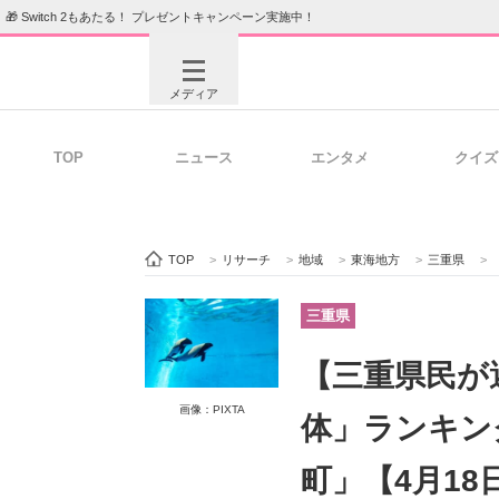
🎁 Switch 2もあたる！ プレゼントキャンペーン実施中！
メディア
TOP
ニュース
エンタメ
クイズ
注目記事を集めた総合ページ
ITの今
TOP
>
リサーチ
>
地域
>
東海地方
>
三重県
>
ビジネスと働き方のヒント
AI活用
三重県
【三重県民が
ITエンジニア向け専門サイト
企業向けI
画像：PIXTA
体」ランキン
町」【4月1