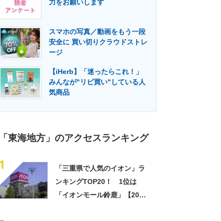
力をお願いします
門メディア
建設×テクノロジーの最前線
スマホの写真／動画をもう一段
安全に 買い切りクラウドストレ
ージ
【iHerb】「迷ったらこれ！」
みんなが"リピ買い"している人
気商品
「東海地方」のアクセスランキング
1
「三重県で人気のイオン」ラ
ンキングTOP20！ 1位は
「イオンモール鈴鹿」【2024
年2月版／Googleクチコミ調