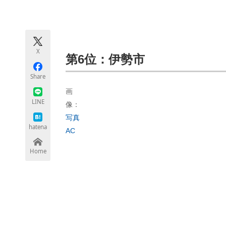
モノづくり技術者専門サイト
エレクトロ
X
ちょっと気になるネットの話題
第6位：伊勢市
Share
画
LINE
像：
写真
hatena
AC
Home