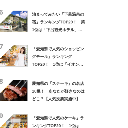
月版／Googleクチコミ】
6
泊まってみたい「下呂温泉の
宿」ランキングTOP29！ 第
1位は「下呂観光ホテル」
【2025年最新調査結果】
7
「愛知県で人気のショッピン
グモール」ランキング
TOP20！ 1位は「イオンモ
ール常滑」【2024年5月版／
8
Googleクチコミ調べ】
愛知県の「ステーキ」の名店
10選！ あなたが好きなのは
どこ？【人気投票実施中】
9
「愛知県で人気のケーキ」ラ
ンキングTOP20！ 1位は