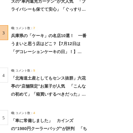
ズの“車内遮光カーテン”が大人気 「プ
ライバシーも保てて安心」「ぐっすり眠
れました」（2/2） | ライフ ねとらぼリ
サーチ：2ページ目
コメント数：
7
3
兵庫県の「ケーキ」の名店10選！ 一番
うまいと思う店はどこ？【7月12日は
「デコレーションケーキの日」！】
（2/4） | 兵庫県 ねとらぼリサーチ：2ペ
ージ目
コメント数：
5
4
「北海道土産としてもセンス抜群」六花
亭の“店舗限定”お菓子が人気 「こんな
の初めて」「箱買いするべきだった」
（1/2） | 北海道 ねとらぼリサーチ
コメント数：
4
5
「車に常備しました」 カインズ
の“1980円クーラーバッグ”が評判 「ち