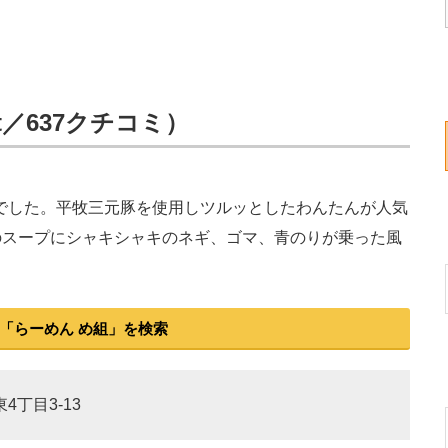
t／637クチコミ）
でした。平牧三元豚を使用しツルッとしたわんたんが人気
のスープにシャキシャキのネギ、ゴマ、青のりが乗った風
「らーめん め組」を検索
4丁目3-13