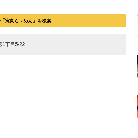
で「寅真ら～めん」を検索
1丁目5-22