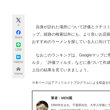
モノづくり技術者専門サイト
エレクトロ
X
自身が訪れた場所について評価とクチコミな
ちょっと気になるネットの話題
ップ。経路の検索以外にも、より良いお店
Share
おすすめのラーメンを探している人に向けて、
LINE
なおこのランキングは、Googleマップ
hatena
ルタ」「評価フィルタ」などに基づいて作成さ
上位の結果を見ていきましょう。
Home
※本ページはアフィリエイトプログラムによる収益を
筆者：MEN蔵
1984年生まれ、千葉県在住。大学入学後