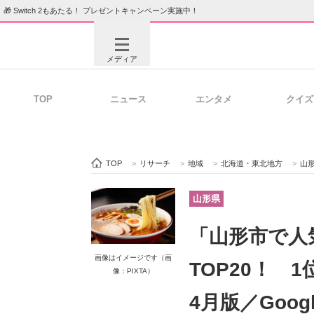
🎁 Switch 2もあたる！ プレゼントキャンペーン実施中！
メディア
TOP
ニュース
エンタメ
クイズ
注目記事を集めた総合ページ
ITの今
TOP
>
リサーチ
>
地域
>
北海道・東北地方
>
山
ビジネスと働き方のヒント
AI活用
山形県
「山形市で人
ITエンジニア向け専門サイト
企業向けI
画像はイメージです（画
TOP20！ 
像：PIXTA）
4月版／Goo