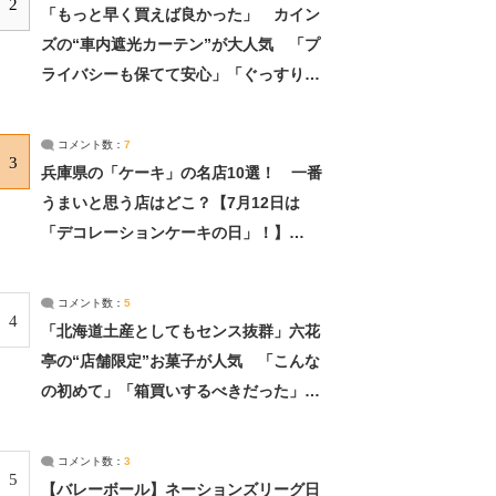
2
「もっと早く買えば良かった」 カイン
ズの“車内遮光カーテン”が大人気 「プ
ライバシーも保てて安心」「ぐっすり眠
れました」（2/2） | ライフ ねとらぼリ
サーチ：2ページ目
コメント数：
7
3
兵庫県の「ケーキ」の名店10選！ 一番
うまいと思う店はどこ？【7月12日は
「デコレーションケーキの日」！】
（2/4） | 兵庫県 ねとらぼリサーチ：2ペ
ージ目
コメント数：
5
4
「北海道土産としてもセンス抜群」六花
亭の“店舗限定”お菓子が人気 「こんな
の初めて」「箱買いするべきだった」
（1/2） | 北海道 ねとらぼリサーチ
コメント数：
3
5
【バレーボール】ネーションズリーグ日