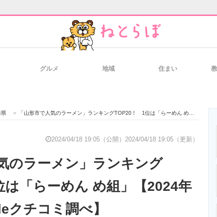
グルメ
地域
住まい
と未来を見通す
スマホと通信の最新トレンド
進化するPCとデ
形県
>
「山形市で人気のラーメン」ランキングTOP20！ 1位は「らーめん め組」【2024年4月版／Googleクチコミ調べ】
のいまが分かる
企業ITのトレンドを詳説
経営リーダーの
2024/04/18 19:05（公開）
2024/04/18 19:05（更新）
気のラーメン」ランキング
T製品の総合サイト
IT製品の技術・比較・事例
製造業のIT導入
1位は「らーめん め組」【2024年
gleクチコミ調べ】