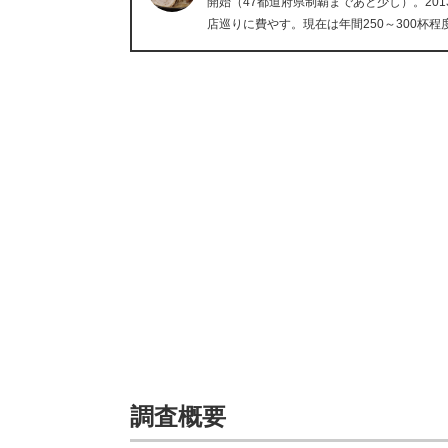
開始（47都道府県制覇まであと少し）。20
店巡りに費やす。現在は年間250～300杯程
調査概要