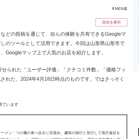
ニクス専門サイト
電子設計の基本と応用
エネルギーの専
MEN蔵
目次を表示
どの投稿を通じて、自らの体験を共有できるGoogleマ
探しのツールとして活用できます。今回は山形県山形市で
Googleマップ上で人気のお店を紹介します。
に寄せられた「ユーザー評価」「クチコミ件数」「価格フィ
れた、2024年4月18日時点のものです。ではさっそく
得ています
にラーメン・つけ麺の食べ歩きに目覚め、趣味の旅行と並行して地方遠征を