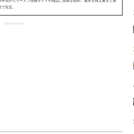
13年頃からラーメン情報サイトや雑誌に投稿を始め、週末を雑文書きと新
度で安定。
advertisement