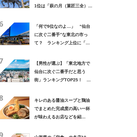
1位は「萩の月（菓匠三全）」
【2026年最新調査結果】
6
「何で9位なのよ…」 “仙台
に次ぐ二番手”な東北の市っ
て？ ランキング上位に「ど
う見ても福島市より都会」
7
「東北二番手のプライドを
【男性が選ぶ】「東北地方で
節々に感じるんだよな」の声
仙台に次ぐ二番手だと思う
街」ランキングTOP25！ 第
1位は「盛岡市」【2024年最
8
新調査結果】
キレのある醤油スープと鶏油
でまとめた完成度の高い一杯
が味わえるお店などを紹
介！ 青森県の「醤油ラーメ
9
ン」の名店10選！