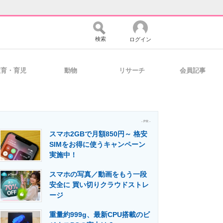
検索
ログイン
教育・育児
動物
リサーチ
会員記事
バイスの未来
好きが集まる 比べて選べる
- PR -
スマホ2GBで月額850円～ 格安
コミュニティ
マーケ×ITの今がよく分かる
SIMをお得に使うキャンペーン
実施中！
スマホの写真／動画をもう一段
・活用を支援
安全に 買い切りクラウドストレ
ージ
重量約999g、最新CPU搭載のビ