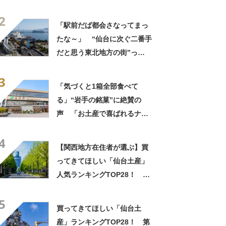
て？ ランキング上位に「ち
2
ょうどよく都会と田舎が混じ
「駅前だば都会さなってまっ
ってる」「コンパクトにまと
たな～」 “仙台に次ぐ二番手
まったいい街」の声
だと思う東北地方の街”っ
て？ ランキング上位に「ち
3
ょうどよく都会と田舎が混じ
「気づくと1箱全部食べて
ってる」「コンパクトにまと
る」“岩手の銘菓”に絶賛の
まったいい街」の声
声 「お土産で喜ばれるナン
バーワン」「会社や友達から
4
毎回大好評」
【関西地方在住者が選ぶ】買
ってきてほしい「仙台土産」
人気ランキングTOP28！ 第
1位は「づんだ餅」と「ずんだ
5
餅」【2026年最新調査結果】
買ってきてほしい「仙台土
産」ランキングTOP28！ 第