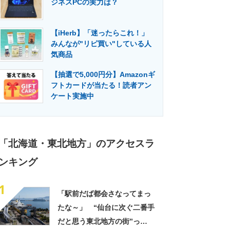
ジネスPCの実力は？
門メディア
建設×テクノロジーの最前線
【iHerb】「迷ったらこれ！」
みんなが"リピ買い"している人
気商品
【抽選で5,000円分】Amazonギ
フトカードが当たる！読者アン
ケート実施中
「北海道・東北地方」のアクセスラ
ンキング
1
「駅前だば都会さなってまっ
たな～」 “仙台に次ぐ二番手
だと思う東北地方の街”っ