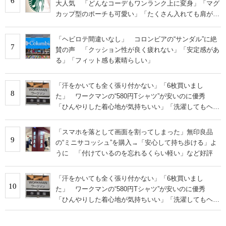
6
大人気 「どんなコーデもワンランク上に変身」「マグ
カップ型のポーチも可愛い」「たくさん入れても肩が痛
くならない」
「ヘビロテ間違いなし」 コロンビアの“サンダル”に絶
7
賛の声 「クッション性が良く疲れない」「安定感があ
る」「フィット感も素晴らしい」
「汗をかいても全く張り付かない」「6枚買いまし
8
た」 ワークマンの“580円Tシャツ”が安いのに優秀
「ひんやりした着心地が気持ちいい」「洗濯してもヘタ
らない」
「スマホを落として画面を割ってしまった」無印良品
9
の“ミニサコッシュ”を購入→「安心して持ち歩ける」よ
うに 「付けているのを忘れるくらい軽い」など好評
「汗をかいても全く張り付かない」「6枚買いまし
10
た」 ワークマンの“580円Tシャツ”が安いのに優秀
「ひんやりした着心地が気持ちいい」「洗濯してもヘタ
らない」