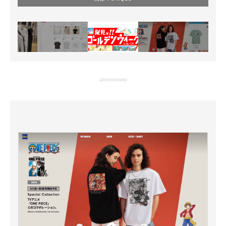
advertisement