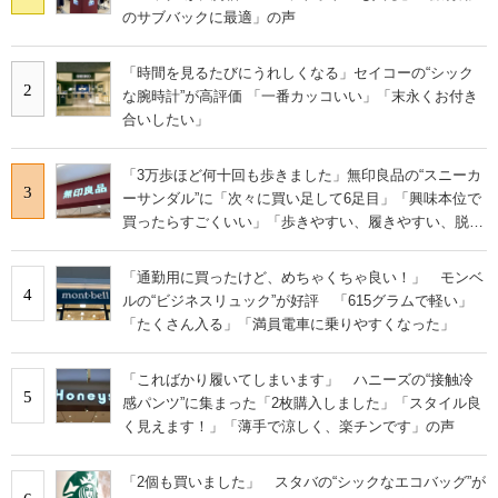
のサブバックに最適」の声
「時間を見るたびにうれしくなる」セイコーの“シック
2
な腕時計”が高評価 「一番カッコいい」「末永くお付き
合いしたい」
「3万歩ほど何十回も歩きました」無印良品の“スニーカ
3
ーサンダル”に「次々に買い足して6足目」「興味本位で
買ったらすごくいい」「歩きやすい、履きやすい、脱ぎ
やすい」の声
「通勤用に買ったけど、めちゃくちゃ良い！」 モンベ
4
ルの“ビジネスリュック”が好評 「615グラムで軽い」
「たくさん入る」「満員電車に乗りやすくなった」
「こればかり履いてしまいます」 ハニーズの“接触冷
5
感パンツ”に集まった「2枚購入しました」「スタイル良
く見えます！」「薄手で涼しく、楽チンです」の声
「2個も買いました」 スタバの“シックなエコバッグ”が