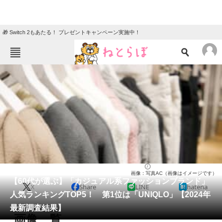
🎁 Switch 2もあたる！ プレゼントキャンペーン実施中！
ねとらぼメニュー
TOP
ニュース
エンタメ
クイズ
グルメ
地域
住まい
教育・育児
動物
リサーチ
ファッション
2024/05/03 08:50（公開）
画像：写真AC（画像はイメージです）
会員記事
【60代が選ぶ】「カジュアル系ファッションブランド」
X
Share
LINE
hatena
人気ランキングTOP5！ 第1位は「UNIQLO」【2024年
メディア
最新調査結果】
画像一覧
注目記事を集めた総合ページ