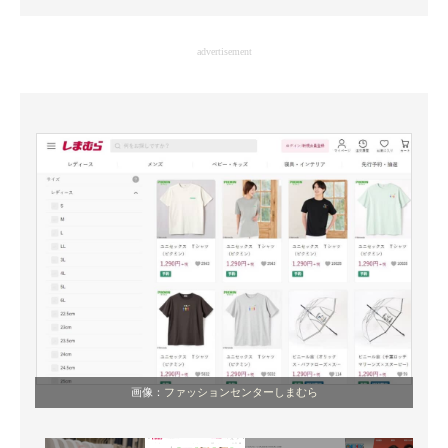
企業向けIT製品の総合サイト
advertisement
IT製品の技術・比較・事例
製造業のIT導入・活用を支援
モノづくり技術者専門サイト
エレクトロニクス専門サイト
電子設計の基本と応用
エネルギーの専門メディア
建設×テクノロジーの最前線
ちょっと気になるネットの話題
画像：
ファッションセンターしまむら