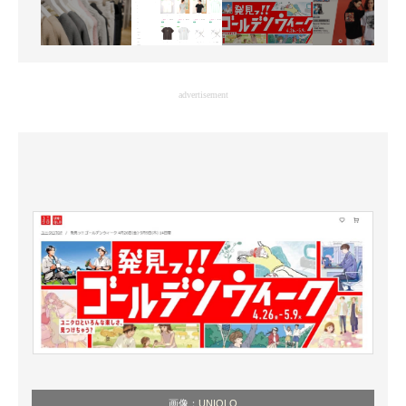
advertisement
画像：
UNIQLO