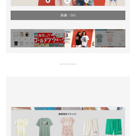
画像：
GU
advertisement