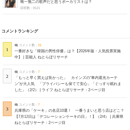
唯一無二の歌声だと思うボーカリストは？
回答数：8121
コメントランキング
コメント数：
21
1
一番好きな「韓国の男性俳優」は？【2026年版・人気投票実施
中】 | 芸能人 ねとらぼリサーチ
コメント数：
7
2
「もっと早く買えば良かった」 カインズの“車内遮光カーテ
ン”が大人気 「プライバシーも保てて安心」「ぐっすり眠れま
した」（2/2） | ライフ ねとらぼリサーチ：2ページ目
コメント数：
7
3
兵庫県の「ケーキ」の名店10選！ 一番うまいと思う店はどこ？
【7月12日は「デコレーションケーキの日」！】（2/4） | 兵庫県
ねとらぼリサーチ：2ページ目