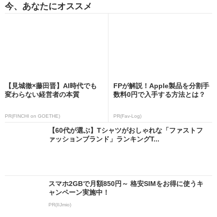
今、あなたにオススメ
【見城徹×藤田晋】AI時代でも
FPが解説！Apple製品を分割手
変わらない経営者の本質
数料0円で入手する方法とは？
PR(FINCHI on GOETHE)
PR(Fav-Log)
【60代が選ぶ】Tシャツがおしゃれな「ファストフ
ァッションブランド」ランキングT...
スマホ2GBで月額850円～ 格安SIMをお得に使うキ
ャンペーン実施中！
PR(IIJmio)