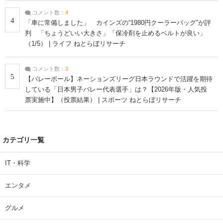
コメント数：
4
4
「車に常備しました」 カインズの“1980円クーラーバッグ”が評
判 「ちょうどいい大きさ」「保冷剤を止めるベルトが良い」
（1/5） | ライフ ねとらぼリサーチ
コメント数：
3
5
【バレーボール】ネーションズリーグ日本ラウンドで活躍を期待
している「日本男子バレー代表選手」は？【2026年版・人気投
票実施中】（投票結果） | スポーツ ねとらぼリサーチ
カテゴリ一覧
IT・科学
エンタメ
グルメ