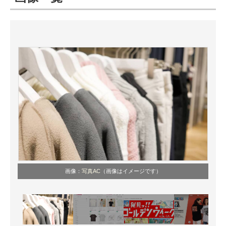
ITの今と未来を見通す
スマホと通信の最新トレンド
進化するPCとデバイスの未来
好きが集まる 比べて選べる
ビジネスと働き方のヒント
AI活用のいまが分かる
企業ITのトレンドを詳説
画像：
写真AC
（画像はイメージです）
経営リーダーのコミュニティ
マーケ×ITの今がよく分かる
ITエンジニア向け専門サイト