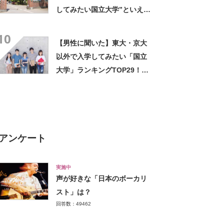
ルの先端設備」の声
してみたい国立大学”といえ
ば？ 女性が選ぶ上位に「徹
10
底的に学べる」「世の中にあ
【男性に聞いた】東大・京大
る大学の中で一二を争うレベ
以外で入学してみたい「国立
ルの先端設備」の声
大学」ランキングTOP29！
第1位は「一橋大学」【2026
年最新調査結果】
アンケート
実施中
声が好きな「日本のボーカリ
スト」は？
回答数：49462