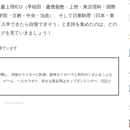
慶上理ICU（早稲田・慶應義塾・上智・東京理科・国際
山学院・立教・中央・法政）、そして日東駒専（日本・東
「入学できたら自慢できそう」と支持を集めたのは、どの
ングを見ていきましょう！
得ています
早期退職し、何故かライターに転身。阪神タイガースと初代ガンダムをこよな
、ゲーム、一人カラオケ。好きな競走馬はタップダンスシチー。日記と
advertisement