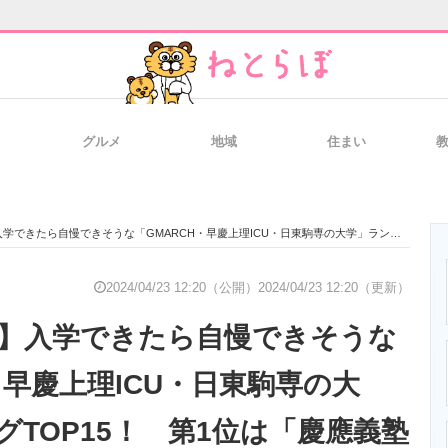
グルメ
地域
住まい
と未来を見通す
スマホと通信の最新トレンド
進化するPCとデ
慢できそうな「GMARCH・早慶上理ICU・日東駒専の大学」ランキングTOP15！ 第1位は「慶應義塾大学」【4月23日は慶應義塾大学開校記念日】
のいまが分かる
企業ITのトレンドを詳説
経営リーダーの
2024/04/23 12:20（公開）
2024/04/23 12:20（更新）
ぶ】入学できたら自慢できそうな
T製品の総合サイト
IT製品の技術・比較・事例
製造業のIT導入
・早慶上理ICU・日東駒専の大
グTOP15！ 第1位は「慶應義塾