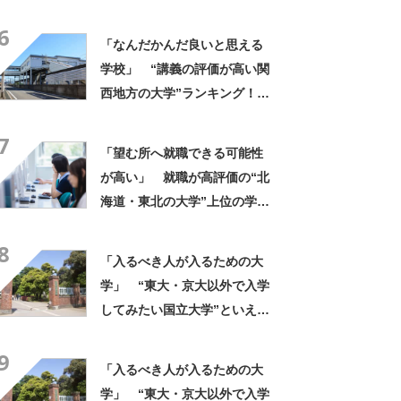
ング上位に学生の声！「クラ
6
スの人と仲良くなりやすい」
「なんだかんだ良いと思える
「他大学にない学科も」
学校」 “講義の評価が高い関
西地方の大学”ランキング！
上位には「緻密にカリキュラ
7
ムが組まれている」「優しい
「望む所へ就職できる可能性
先生が多い」の声
が高い」 就職が高評価の“北
海道・東北の大学”上位の学校
に→「どこの学校よりも真
8
剣」「1年目から専門的な知識
「入るべき人が入るための大
を得られる」の声
学」 “東大・京大以外で入学
してみたい国立大学”といえ
ば？ 女性が選ぶ上位に「徹
9
底的に学べる」「世の中にあ
「入るべき人が入るための大
る大学の中で一二を争うレベ
学」 “東大・京大以外で入学