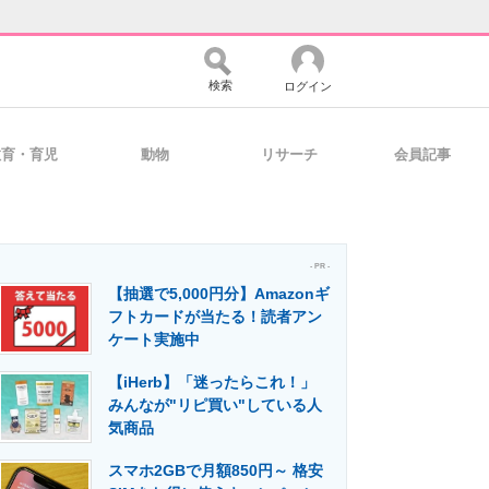
検索
ログイン
教育・育児
動物
リサーチ
会員記事
バイスの未来
好きが集まる 比べて選べる
- PR -
【抽選で5,000円分】Amazonギ
コミュニティ
マーケ×ITの今がよく分かる
フトカードが当たる！読者アン
ケート実施中
【iHerb】「迷ったらこれ！」
・活用を支援
みんなが"リピ買い"している人
気商品
スマホ2GBで月額850円～ 格安