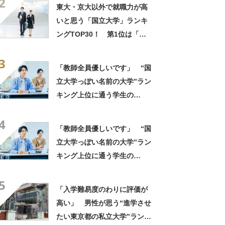
2
果】
東大・京大以外で就職力が高
いと思う「国立大学」ランキ
ングTOP30！ 第1位は「一
橋大学」【2026年最新調査結
3
果】
「教師全員優しいです」 “国
立大学っぽい名前の大学”ラン
キング上位に通う学生の
声！ 「進学校から来ている
4
人がたくさん」「専門分野は
「教師全員優しいです」 “国
かなり本格的」
立大学っぽい名前の大学”ラン
キング上位に通う学生の
声！ 「進学校から来ている
5
人がたくさん」「専門分野は
「入学難易度のわりに評価が
かなり本格的」
高い」 男性が思う“進学させ
たい東京都の私立大学”ランキ