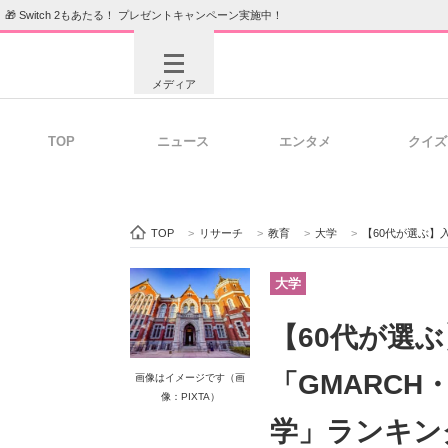
🎁 Switch 2もあたる！ プレゼントキャンペーン実施中！
メディア
TOP
ニュース
エンタメ
クイズ
注目記事を集めた総合ページ
ITの今
TOP
>
リサーチ
>
教育
>
大学
>
【60代が選ぶ】入学できたら自
ビジネスと働き方のヒント
AI活用
大学
【60代が選
ITエンジニア向け専門サイト
企業向けI
「GMARCH
画像はイメージです（画
像：PIXTA）
学」ランキン