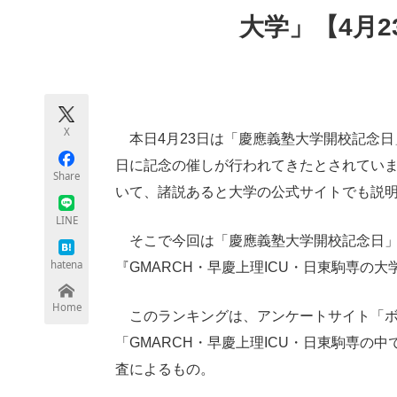
モノづくり技術者専門サイト
エレクトロ
大学」【4月
ちょっと気になるネットの話題
X
本日4月23日は「慶應義塾大学開校記念日
日に記念の催しが行われてきたとされてい
Share
いて、諸説あると大学の公式サイトでも説
LINE
そこで今回は「慶應義塾大学開校記念日」
hatena
『GMARCH・早慶上理ICU・日東駒専の
Home
このランキングは、アンケートサイト「ボ
「GMARCH・早慶上理ICU・日東駒専の
査によるもの。