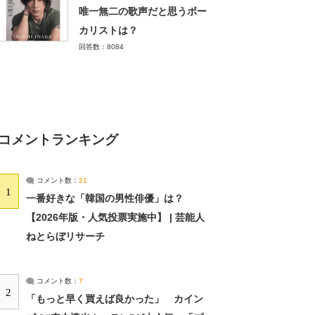
唯一無二の歌声だと思うボー
カリストは？
回答数：8084
コメントランキング
コメント数：
21
1
一番好きな「韓国の男性俳優」は？
【2026年版・人気投票実施中】 | 芸能人
ねとらぼリサーチ
コメント数：
7
2
「もっと早く買えば良かった」 カイン