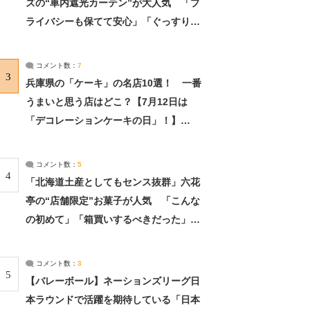
ズの“車内遮光カーテン”が大人気 「プ
ライバシーも保てて安心」「ぐっすり眠
れました」（2/2） | ライフ ねとらぼリ
サーチ：2ページ目
コメント数：
7
3
兵庫県の「ケーキ」の名店10選！ 一番
うまいと思う店はどこ？【7月12日は
「デコレーションケーキの日」！】
（2/4） | 兵庫県 ねとらぼリサーチ：2ペ
ージ目
コメント数：
5
4
「北海道土産としてもセンス抜群」六花
亭の“店舗限定”お菓子が人気 「こんな
の初めて」「箱買いするべきだった」
（1/2） | 北海道 ねとらぼリサーチ
コメント数：
3
5
【バレーボール】ネーションズリーグ日
本ラウンドで活躍を期待している「日本