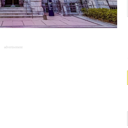
advertisement