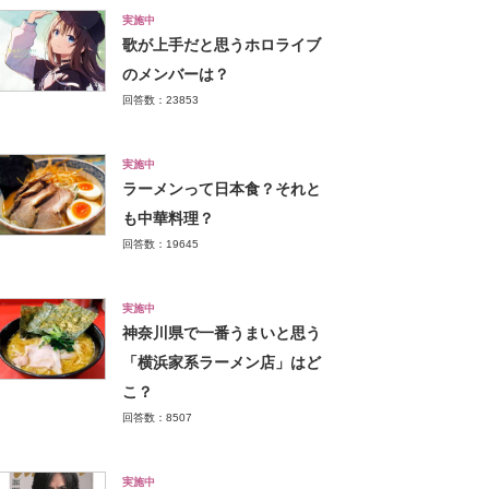
実施中
歌が上手だと思うホロライブ
のメンバーは？
回答数：23853
実施中
ラーメンって日本食？それと
も中華料理？
回答数：19645
実施中
神奈川県で一番うまいと思う
「横浜家系ラーメン店」はど
こ？
回答数：8507
実施中