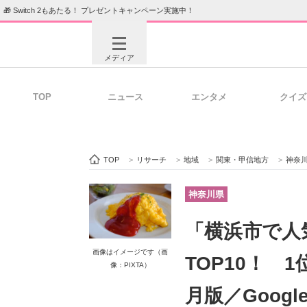
🎁 Switch 2もあたる！ プレゼントキャンペーン実施中！
メディア
TOP
ニュース
エンタメ
クイズ
注目記事を集めた総合ページ
ITの今
TOP
>
リサーチ
>
地域
>
関東・甲信地方
>
神奈
ビジネスと働き方のヒント
AI活用
神奈川県
「横浜市で人
ITエンジニア向け専門サイト
企業向けI
画像はイメージです（画
TOP10！ 1
像：PIXTA）
月版／Goog