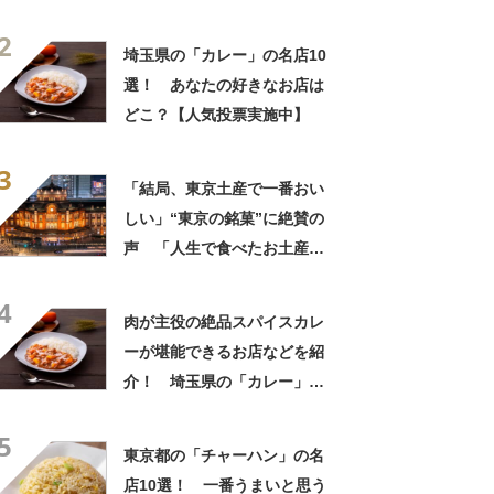
中でダントツで好き」「東京
2
に行くと必ず買う」「めっち
埼玉県の「カレー」の名店10
ゃリピしてます」
選！ あなたの好きなお店は
どこ？【人気投票実施中】
3
「結局、東京土産で一番おい
しい」“東京の銘菓”に絶賛の
声 「人生で食べたお土産の
中でダントツで好き」「東京
4
に行くと必ず買う」「めっち
肉が主役の絶品スパイスカレ
ゃリピしてます」
ーが堪能できるお店などを紹
介！ 埼玉県の「カレー」の
名店10選！
5
東京都の「チャーハン」の名
店10選！ 一番うまいと思う