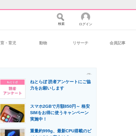
検索
ログイン
教育・育児
動物
リサーチ
会員記事
バイスの未来
好きが集まる 比べて選べる
- PR -
ねとらぼ 読者アンケートにご協
コミュニティ
マーケ×ITの今がよく分かる
力をお願いします
スマホ2GBで月額850円～ 格安
・活用を支援
SIMをお得に使うキャンペーン
実施中！
重量約999g、最新CPU搭載のビ