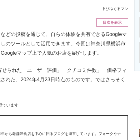
ニクス専門サイト
電子設計の基本と応用
エネルギーの専
びぶぐるマン
目次を表示
どの投稿を通じて、自らの体験を共有できるGoogleマ
探しのツールとして活用できます。今回は神奈川県横浜市
oogleマップ上で人気のお店を紹介します。
に寄せられた「ユーザー評価」「クチコミ件数」「価格フィ
れた、2024年4月23日時点のものです。ではさっそく
得ています
14年から老舗洋食店を中心に回るブログを運営しています。フォークやナ