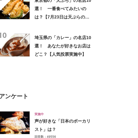
東京都の「天ぷら」の名店10
選！ 一番食べてみたいの
は？【7月23日は天ぷらの
日】
10
埼玉県の「カレー」の名店10
選！ あなたが好きなお店は
どこ？【人気投票実施中】
アンケート
実施中
声が好きな「日本のボーカリ
スト」は？
回答数：49556