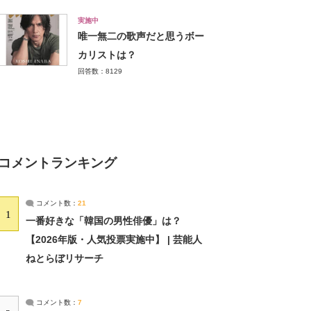
実施中
唯一無二の歌声だと思うボー
カリストは？
回答数：8129
コメントランキング
コメント数：
21
1
一番好きな「韓国の男性俳優」は？
【2026年版・人気投票実施中】 | 芸能人
ねとらぼリサーチ
コメント数：
7