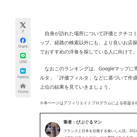
モノづくり技術者専門サイト
エレクトロ
X
自身が訪れた場所について評価とクチコミな
ちょっと気になるネットの話題
ップ。経路の検索以外にも、より良いお店
Share
でおすすめの洋食を探している人に向けて、G
LINE
なおこのランキングは、Googleマップ
hatena
ルタ」「評価フィルタ」などに基づいて作成さ
上位の結果を見ていきましょう。
Home
※本ページはアフィリエイトプログラムによる収益を
筆者：びぶぐるマン
フランスと日本を往復する食いしん坊。20