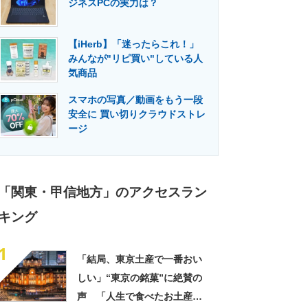
ジネスPCの実力は？
門メディア
建設×テクノロジーの最前線
【iHerb】「迷ったらこれ！」
みんなが"リピ買い"している人
気商品
スマホの写真／動画をもう一段
安全に 買い切りクラウドストレ
ージ
「関東・甲信地方」のアクセスラン
キング
1
「結局、東京土産で一番おい
しい」“東京の銘菓”に絶賛の
声 「人生で食べたお土産の