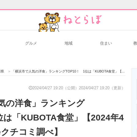
グルメ
地域
住まい
と未来を見通す
スマホと通信の最新トレンド
進化するPCとデ
川県
>
「横浜市で人気の洋食」ランキングTOP10！ 1位は「KUBOTA食堂」【2024年4月版／Googleクチコミ調べ】
のいまが分かる
企業ITのトレンドを詳説
経営リーダーの
2024/04/27 19:20（公開）
2024/04/27 19:20（更新）
気の洋食」ランキング
T製品の総合サイト
IT製品の技術・比較・事例
製造業のIT導入
位は「KUBOTA食堂」【2024年4
leクチコミ調べ】