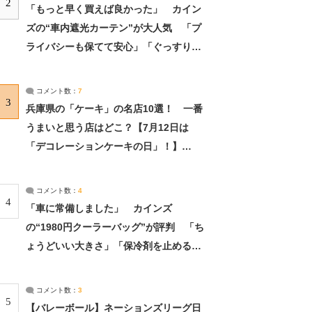
2
「もっと早く買えば良かった」 カイン
ズの“車内遮光カーテン”が大人気 「プ
ライバシーも保てて安心」「ぐっすり眠
れました」（2/2） | ライフ ねとらぼリ
サーチ：2ページ目
コメント数：
7
3
兵庫県の「ケーキ」の名店10選！ 一番
うまいと思う店はどこ？【7月12日は
「デコレーションケーキの日」！】
（2/4） | 兵庫県 ねとらぼリサーチ：2ペ
ージ目
コメント数：
4
4
「車に常備しました」 カインズ
の“1980円クーラーバッグ”が評判 「ち
ょうどいい大きさ」「保冷剤を止めるベ
ルトが良い」（1/5） | ライフ ねとらぼ
リサーチ
コメント数：
3
5
【バレーボール】ネーションズリーグ日