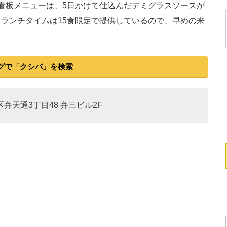
看板メニューは、5日かけて仕込んだデミグラスソースが
ランチタイムは15食限定で提供しているので、早めの来
グで「クシバ」を検索
区弁天通3丁目48 弁三ビル2F