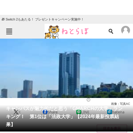
🎁 Switch 2もあたる！ プレゼントキャンペーン実施中！
ねとらぼメニュー
TOP
ニュース
エンタメ
クイズ
グルメ
地域
住まい
教育・育児
動物
リサーチ
大学
2024/04/25 18:50（公開）
画像：写真AC
会員記事
キャンパスが魅力的だと思う「GMARCHの大学」ラン
X
Share
LINE
hatena
キング！ 第1位は「法政大学」【2024年最新投票結
メディア
果】
目次を表示
注目記事を集めた総合ページ