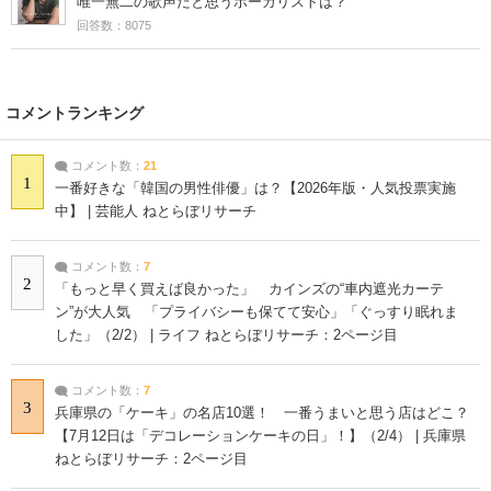
唯一無二の歌声だと思うボーカリストは？
回答数：8075
コメントランキング
コメント数：
21
1
一番好きな「韓国の男性俳優」は？【2026年版・人気投票実施
中】 | 芸能人 ねとらぼリサーチ
コメント数：
7
2
「もっと早く買えば良かった」 カインズの“車内遮光カーテ
ン”が大人気 「プライバシーも保てて安心」「ぐっすり眠れま
した」（2/2） | ライフ ねとらぼリサーチ：2ページ目
コメント数：
7
3
兵庫県の「ケーキ」の名店10選！ 一番うまいと思う店はどこ？
【7月12日は「デコレーションケーキの日」！】（2/4） | 兵庫県
ねとらぼリサーチ：2ページ目