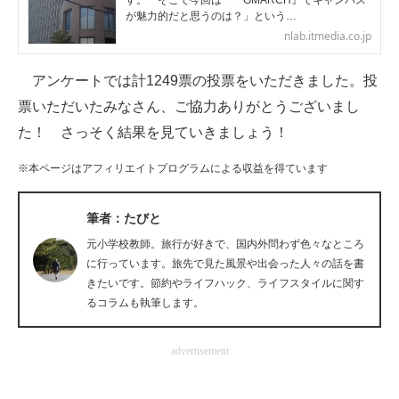
す。 そこで今回は「『GMARCH』でキャンパス
が魅力的だと思うのは？」という…
企業向けIT製品の総合サイト
nlab.itmedia.co.jp
IT製品の技術・比較・事例
アンケートでは計1249票の投票をいただきました。投
製造業のIT導入・活用を支援
票いただいたみなさん、ご協力ありがとうございまし
た！ さっそく結果を見ていきましょう！
モノづくり技術者専門サイト
※本ページはアフィリエイトプログラムによる収益を得ています
エレクトロニクス専門サイト
電子設計の基本と応用
筆者：たびと
元小学校教師。旅行が好きで、国内外問わず色々なところ
エネルギーの専門メディア
に行っています。旅先で見た風景や出会った人々の話を書
きたいです。節約やライフハック、ライフスタイルに関す
建設×テクノロジーの最前線
るコラムも執筆します。
ちょっと気になるネットの話題
advertisement