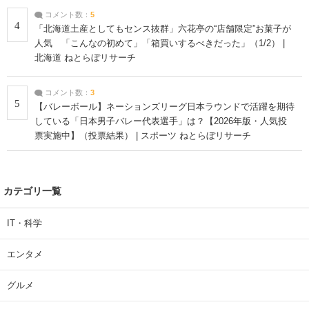
コメント数：
5
4
「北海道土産としてもセンス抜群」六花亭の“店舗限定”お菓子が
人気 「こんなの初めて」「箱買いするべきだった」（1/2） |
北海道 ねとらぼリサーチ
コメント数：
3
5
【バレーボール】ネーションズリーグ日本ラウンドで活躍を期待
している「日本男子バレー代表選手」は？【2026年版・人気投
票実施中】（投票結果） | スポーツ ねとらぼリサーチ
カテゴリ一覧
IT・科学
エンタメ
グルメ