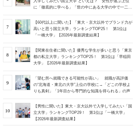
入学してみたい国立大学”といえば？ 女性が選ぶ上位
に「徹底的に学べる」「世の中にある大学の中で一二を
争うレベルの先端設備」の声
【60代以上に聞いた】「東大・京大以外でブランド力が
7
高いと思う国立大学」ランキングTOP25！ 第1位は
「一橋大学」【2026年最新調査結果】
【関東在住者に聞いた】優秀な学生が多いと思う「東京
8
都の私立大学」ランキングTOP25！ 第1位は「早稲田
大学」【2026年最新調査結果】
「望む所へ就職できる可能性が高い」 就職が高評価
9
の“北海道・東北の大学”上位の学校に→「どこの学校よ
りも真剣」「1年目から専門的な知識を得られる」の声
【男性に聞いた】東大・京大以外で入学してみたい「国
10
立大学」ランキングTOP29！ 第1位は「一橋大学」
【2026年最新調査結果】