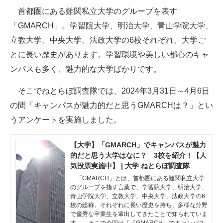
首都圏にある難関私立大学のグループを表す
ITの今と未来を見通す
「GMARCH」。学習院大学、明治大学、青山学院大学、
立教大学、中央大学、法政大学の6校それぞれ、大学ご
スマホと通信の最新トレンド
とに長い歴史があります。学習環境や美しい都心のキャ
進化するPCとデバイスの未来
ンパスも多く、魅力的な大学ばかりです。
好きが集まる 比べて選べる
そこでねとらぼ調査隊では、2024年3月31日～4月6日
の間「キャンパスが魅力的だと思うGMARCHは？」とい
ビジネスと働き方のヒント
うアンケートを実施しました。
AI活用のいまが分かる
【大学】「GMARCH」でキャンパスが魅力
企業ITのトレンドを詳説
的だと思う大学はなに？ 3校を紹介！【人
気投票実施中】 | 大学 ねとらぼ調査隊
経営リーダーのコミュニティ
「GMARCH」とは、首都圏にある難関私立大学
のグループを指す言葉で、学習院大学、明治大学、
マーケ×ITの今がよく分かる
青山学院大学、立教大学、中央大学、法政大学の6
校の総称。それぞれに長い歴史を持ち、多様な分野
ITエンジニア向け専門サイト
で優秀な卒業生を輩出してきたことで知られていま