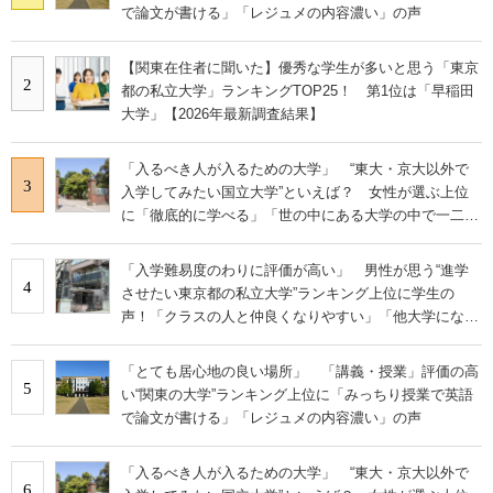
で論文が書ける」「レジュメの内容濃い」の声
【関東在住者に聞いた】優秀な学生が多いと思う「東京
2
都の私立大学」ランキングTOP25！ 第1位は「早稲田
大学」【2026年最新調査結果】
「入るべき人が入るための大学」 “東大・京大以外で
3
入学してみたい国立大学”といえば？ 女性が選ぶ上位
に「徹底的に学べる」「世の中にある大学の中で一二を
争うレベルの先端設備」の声
「入学難易度のわりに評価が高い」 男性が思う“進学
4
させたい東京都の私立大学”ランキング上位に学生の
声！「クラスの人と仲良くなりやすい」「他大学にない
学科も」
「とても居心地の良い場所」 「講義・授業」評価の高
5
い“関東の大学”ランキング上位に「みっちり授業で英語
で論文が書ける」「レジュメの内容濃い」の声
「入るべき人が入るための大学」 “東大・京大以外で
6