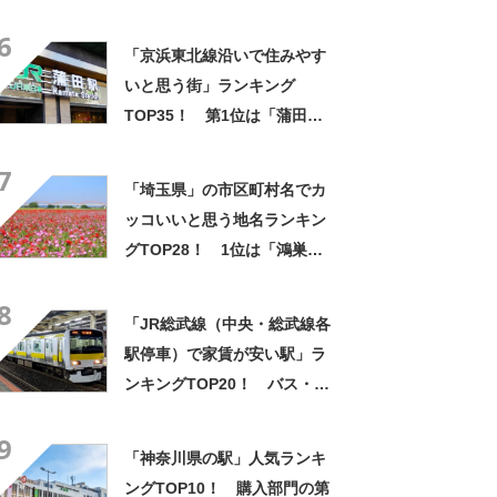
橋」【2023年最新調査結果】
6
「京浜東北線沿いで住みやす
いと思う街」ランキング
TOP35！ 第1位は「蒲田」
【2023年最新投票結果】
7
「埼玉県」の市区町村名でカ
ッコいいと思う地名ランキン
グTOP28！ 1位は「鴻巣
市」【2023年最新投票結果】
8
「JR総武線（中央・総武線各
駅停車）で家賃が安い駅」ラ
ンキングTOP20！ バス・ト
イレ別シングル向け物件の1位
9
は「西千葉」【2023年7月版
「神奈川県の駅」人気ランキ
／LIFULL HOME'S】
ングTOP10！ 購入部門の第