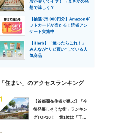
段が暑くてイヤ！ →まさかの発
門メディア
建設×テクノロジーの最前線
想で涼しく？
【抽選で5,000円分】Amazonギ
フトカードが当たる！読者アン
ケート実施中
【iHerb】「迷ったらこれ！」
みんなが"リピ買い"している人
気商品
「住まい」のアクセスランキング
1
【首都圏在住者が選ぶ】「今
後発展しそうな街」ランキン
グTOP10！ 第1位は「千葉
県印西市」【2024年最新調査