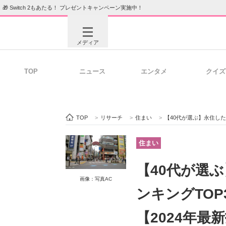
🎁 Switch 2もあたる！ プレゼントキャンペーン実施中！
メディア
TOP
ニュース
エンタメ
クイズ
注目記事を集めた総合ページ
ITの今
TOP
>
リサーチ
>
住まい
>
【40代が選ぶ】永住した
ビジネスと働き方のヒント
AI活用
住まい
【40代が選
画像：写真AC
ITエンジニア向け専門サイト
企業向けI
ンキングTOP
【2024年最