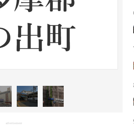
advertisement