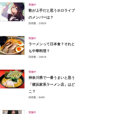
実施中
歌が上手だと思うホロライブ
のメンバーは？
回答数：23826
実施中
ラーメンって日本食？それと
も中華料理？
回答数：19619
実施中
神奈川県で一番うまいと思う
「横浜家系ラーメン店」はど
こ？
回答数：8495
実施中