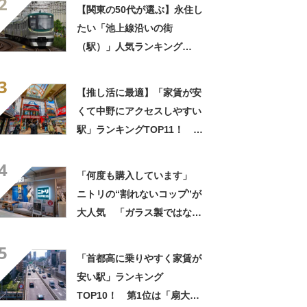
2
結果】
【関東の50代が選ぶ】永住し
たい「池上線沿いの街
（駅）」人気ランキング
TOP15！ 第1位は「洗足
3
池」と「蒲田」【2026年最新
【推し活に最適】「家賃が安
調査結果】
くて中野にアクセスしやすい
駅」ランキングTOP11！ 第
1位は「国分寺」【2023年最
4
新調査結果】
「何度も購入しています」
ニトリの“割れないコップ”が
大人気 「ガラス製ではない
ので安心」「どんな飲み物も
5
映える」
「首都高に乗りやすく家賃が
安い駅」ランキング
TOP10！ 第1位は「扇大