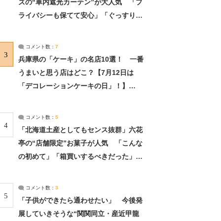
ズの“車内遮光カーテン”が大人気 「プ
ライバシーも保てて安心」「ぐっすり眠
れました」（2/2） | ライフ ねとらぼリ
サーチ：2ページ目
コメント数：
7
3
兵庫県の「ケーキ」の名店10選！ 一番
うまいと思う店はどこ？【7月12日は
「デコレーションケーキの日」！】
（2/4） | 兵庫県 ねとらぼリサーチ：2ペ
ージ目
コメント数：
5
4
「北海道土産としてもセンス抜群」六花
亭の“店舗限定”お菓子が人気 「こんな
の初めて」「箱買いするべきだった」
（1/2） | 北海道 ねとらぼリサーチ
コメント数：
3
5
「子供ができたら通わせたい」 今後発
展していきそうな“関関同立・産近甲龍