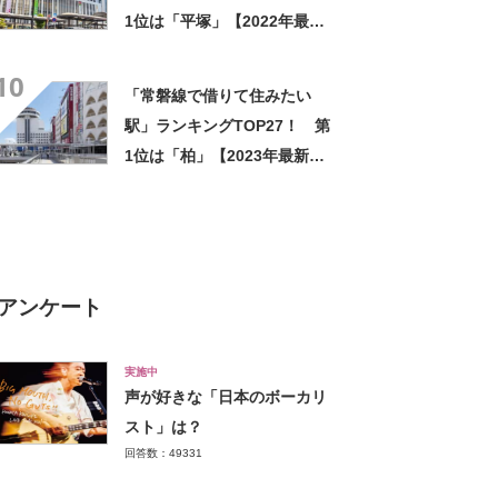
1位は「平塚」【2022年最新
データ・アットホーム調べ】
10
「常磐線で借りて住みたい
駅」ランキングTOP27！ 第
1位は「柏」【2023年最新投
票結果】
アンケート
実施中
声が好きな「日本のボーカリ
スト」は？
回答数：49331