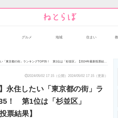
グルメ
地域
住まい
と未来を見通す
スマホと通信の最新トレンド
進化するPCとデ
い「東京都の街」ランキングTOP35！ 第1位は「杉並区」【2024年最新投票結果】
のいまが分かる
企業ITのトレンドを詳説
経営リーダーの
2024/05/02 17:15（公開）
2024/05/02 17:15（更新）
ぶ】永住したい「東京都の街」ラ
T製品の総合サイト
IT製品の技術・比較・事例
製造業のIT導入
35！ 第1位は「杉並区」
新投票結果】