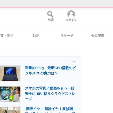
検索
ログイン
教育・育児
動物
リサーチ
会員記事
バイスの未来
好きが集まる 比べて選べる
- PR -
重量約999g、最新CPU搭載のビ
コミュニティ
マーケ×ITの今がよく分かる
ジネスPCの実力は？
スマホの写真／動画をもう一段
・活用を支援
安全に 買い切りクラウドストレ
ージ
階段イヤ！ 階段イヤ！夏は階