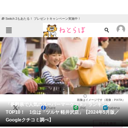
🎁 Switch 2もあたる！ プレゼントキャンペーン実施中！
ねとらぼメニュー
TOP
ニュース
エンタメ
クイズ
グルメ
地域
住まい
教育・育児
動物
リサーチ
長野県
2024/05/06 07:30（公開）
画像はイメージです（画像：PIXTA）
会員記事
「長野県で人気のスーパーマーケット」ランキング
X
Share
LINE
hatena
TOP10！ 1位は「ツルヤ 軽井沢店」【2024年5月版／
メディア
Googleクチコミ調べ】
目次を表示
注目記事を集めた総合ページ