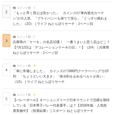
コメント数：
7
2
「もっと早く買えば良かった」 カインズの“車内遮光カーテ
ン”が大人気 「プライバシーも保てて安心」「ぐっすり眠れま
した」（2/2） | ライフ ねとらぼリサーチ：2ページ目
コメント数：
7
3
兵庫県の「ケーキ」の名店10選！ 一番うまいと思う店はどこ？
【7月12日は「デコレーションケーキの日」！】（2/4） | 兵庫県
ねとらぼリサーチ：2ページ目
コメント数：
4
4
「車に常備しました」 カインズの“1980円クーラーバッグ”が評
判 「ちょうどいい大きさ」「保冷剤を止めるベルトが良い」
（1/5） | ライフ ねとらぼリサーチ
コメント数：
3
5
【バレーボール】ネーションズリーグ日本ラウンドで活躍を期待
している「日本男子バレー代表選手」は？【2026年版・人気投
票実施中】（投票結果） | スポーツ ねとらぼリサーチ