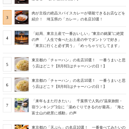
肉が主役の絶品スパイスカレーが堪能できるお店などを
3
紹介！ 埼玉県の「カレー」の名店10選！
「結局、東京土産で一番おいしい」“東京の銘菓”に絶賛
4
の声 「人生で食べたお土産の中でダントツで好き」
「東京に行くと必ず買う」「めっちゃリピしてます」
東京都の「チャーハン」の名店10選！ 一番うまいと思
5
う店はどこ？【8月8日はチャーハンの日！】
東京都の「チャーハン」の名店10選！ 一番うまいと思
6
う店はどこ？【8月8日はチャーハンの日！】
「来年もまた行きたい」 千葉県で人気の“温泉旅館・
7
宿ランキング”1位に「湯めぐりできるのが最高」「海と
富士山の絶景に感動」の声
東京都の「天ぷら」の名店10選！ 一番食べてみたいの