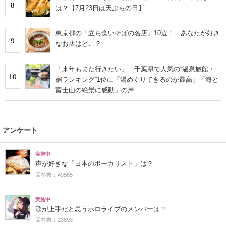
8
は？【7月23日は天ぷらの日】
東京都の「立ち食いそばの名店」10選！ あなたが好き
9
なお店はどこ？
「来年もまた行きたい」 千葉県で人気の“温泉旅館・
10
宿ランキング”1位に「湯めぐりできるのが最高」「海と
富士山の絶景に感動」の声
アンケート
実施中
声が好きな「日本のボーカリスト」は？
回答数：49565
実施中
歌が上手だと思うホロライブのメンバーは？
回答数：23893