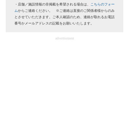
・店舗／施設情報の非掲載を希望される場合は、
こちらのフォー
企業向けIT製品の総合サイト
ム
からご連絡ください。 ※ご連絡は直接のご関係者様からのみ
とさせていただきます。ご本人確認のため、連絡が取れるお電話
IT製品の技術・比較・事例
番号かメールアドレスの記載をお願いいたします。
製造業のIT導入・活用を支援
advertisement
モノづくり技術者専門サイト
エレクトロニクス専門サイト
電子設計の基本と応用
エネルギーの専門メディア
建設×テクノロジーの最前線
ちょっと気になるネットの話題