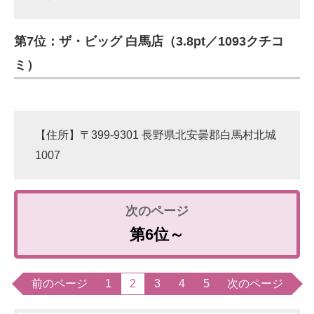
第7位：ザ・ビッグ 白馬店（3.8pt／1093クチコ
ミ）
【住所】〒399-9301 長野県北安曇郡白馬村北城
1007
第6位～
前のページ
1
2
3
4
5
次のページ