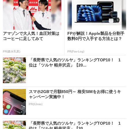
アマゾンで大人気！血圧対策は
FPが解説！Apple製品を分割手
コーヒーに足してみて
数料0円で入手する方法とは？
PR(森永乳業)
PR(Fav-Log)
「長野県で人気のツルヤ」ランキングTOP10！ 1
位は「ツルヤ 軽井沢店」【20...
スマホ2GBで月額850円～ 格安SIMをお得に使うキ
ャンペーン実施中！
PR(IIJmio)
「長野県で人気のツルヤ」ランキングTOP10！ 1
位は「ツルヤ 軽井沢店」【20...