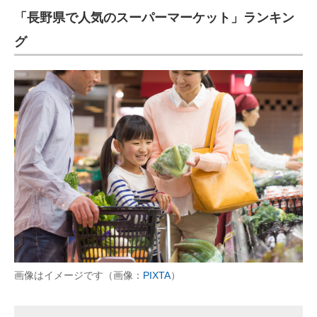
「長野県で人気のスーパーマーケット」ランキン
ITの今と未来を見通す
グ
スマホと通信の最新トレンド
進化するPCとデバイスの未来
好きが集まる 比べて選べる
ビジネスと働き方のヒント
AI活用のいまが分かる
企業ITのトレンドを詳説
経営リーダーのコミュニティ
マーケ×ITの今がよく分かる
画像はイメージです（画像：
PIXTA
）
ITエンジニア向け専門サイト