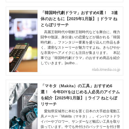
「韓国時代劇ドラマ」おすすめ6選！ 3連
休のおともに【2025年1月版】 | ドラマ ね
とらぼリサーチ
高麗王朝時代や朝鮮王朝時代などを舞台に、権力
闘争や陰謀、身分違いの恋愛などが描かれる「韓国
時代劇」。ファンタジー要素を盛り込んだ作品も多
く、濃密なストーリーが魅力ですよね。きらびやか
な衣装やヘアメイクにも注目が集まります。 本記
事では「韓国時代劇ドラマ」のおすすめ商品を紹介
していきます。[autho…
nlab.itmedia.co.jp
「マキタ（Makita）の工具」おすすめ6
選！ 今年DIYをはじめる人必見のアイテム
を紹介【2025年1月版】 | ライフ ねとらぼ
リサーチ
愛知県安城市に本社を置く日本の大手総合電動工
具メーカー「Makita（マキタ）」。インパクトドラ
イバーやブロワー、サンダーなど幅広い工具を取り
扱っています。中でも外付けのバッテリーを付け替