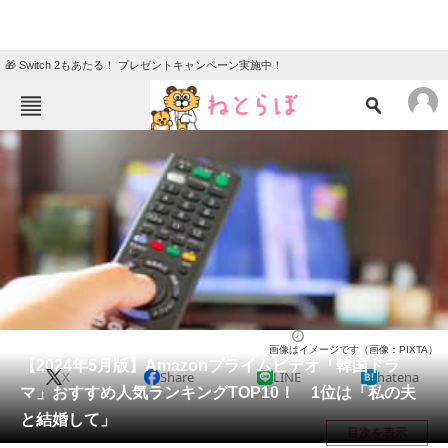
🎁 Switch 2もあたる！ プレゼントキャンペーン実施中！
ねとらぼメニュー
TOP
ニュース
エンタメ
クイズ
グルメ
地域
住まい
教育・育児
動物
リサーチ
ドラマ
2024/05/04 15:50（公開）
画像はイメージです（画像：PIXTA）
会員記事
【2024年5月版】Amazonプライムビデオ「韓国ドラ
X
Share
LINE
hatena
マ」おすすめ人気ランキングTOP10！ 1位は「私の夫
メディア
と結婚して」
目次を表示
注目記事を集めた総合ページ