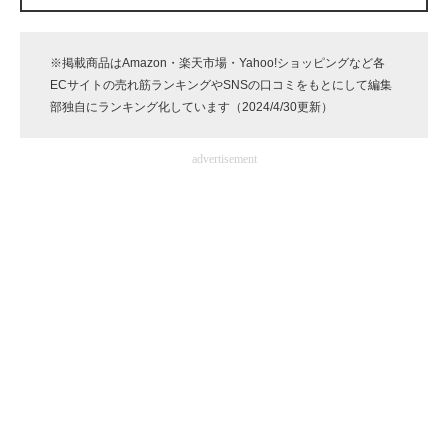
企業向けIT製品の総合サイト
※掲載商品はAmazon・楽天市場・Yahoo!ショッピングなど各
IT製品の技術・比較・事例
ECサイトの売れ筋ランキングやSNSの口コミをもとにして編集
部独自にランキング化しています（2024/4/30更新）
製造業のIT導入・活用を支援
モノづくり技術者専門サイト
advertisement
エレクトロニクス専門サイト
電子設計の基本と応用
エネルギーの専門メディア
建設×テクノロジーの最前線
ちょっと気になるネットの話題