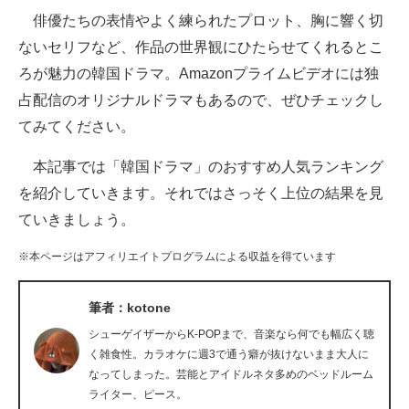
俳優たちの表情やよく練られたプロット、胸に響く切
ITの今と未来を見通す
ないセリフなど、作品の世界観にひたらせてくれるとこ
ろが魅力の韓国ドラマ。Amazonプライムビデオには独
スマホと通信の最新トレンド
占配信のオリジナルドラマもあるので、ぜひチェックし
進化するPCとデバイスの未来
てみてください。
好きが集まる 比べて選べる
本記事では「韓国ドラマ」のおすすめ人気ランキング
を紹介していきます。それではさっそく上位の結果を見
ビジネスと働き方のヒント
ていきましょう。
AI活用のいまが分かる
※本ページはアフィリエイトプログラムによる収益を得ています
企業ITのトレンドを詳説
筆者：kotone
経営リーダーのコミュニティ
シューゲイザーからK-POPまで、音楽なら何でも幅広く聴
マーケ×ITの今がよく分かる
く雑食性。カラオケに週3で通う癖が抜けないまま大人に
なってしまった。芸能とアイドルネタ多めのベッドルーム
ITエンジニア向け専門サイト
ライター、ピース。