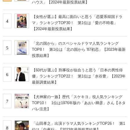
ハウス」【2024年最新投票結果】
【女性が選ぶ】最高に面白いと思う「恋愛系韓国ドラ
4
マ」ランキングTOP30！ 第1位は「愛の不時着」
【2024年最新投票結果】
「北の国から」のスペシャルドラマ人気ランキング
5
TOP8！ 第1位は「北の国から '87初恋」【2023年最新
投票結果】
【60代が選ぶ】刑事役が似合うと思う「日本の男性俳
6
優」ランキングTOP22！ 第1位は「水谷豊」【2023年
最新調査結果】
【犬神家の一族】歴代「スケキヨ」役人気ランキング
7
TOP10！ 1位は1976年版の「あおい輝彦」さん【ネタ
バレ注意】
「山田孝之」出演ドラマ人気ランキングTOP26！ 第1
8
位は「白夜行」【2023年最新投票結果】