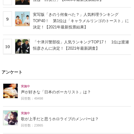
実写版「きのう何食べた？」人気料理ランキング
9
TOP40！ 第1位は「キャラメルリンゴのトースト」に
決定！【2021年最新投票結果】
「十津川警部役」人気ランキングTOP17！ 1位は渡瀬
10
恒彦さんに決定！【2021年最新調査】
アンケート
実施中
声が好きな「日本のボーカリスト」は？
回答数：49498
実施中
歌が上手だと思うホロライブのメンバーは？
回答数：23865