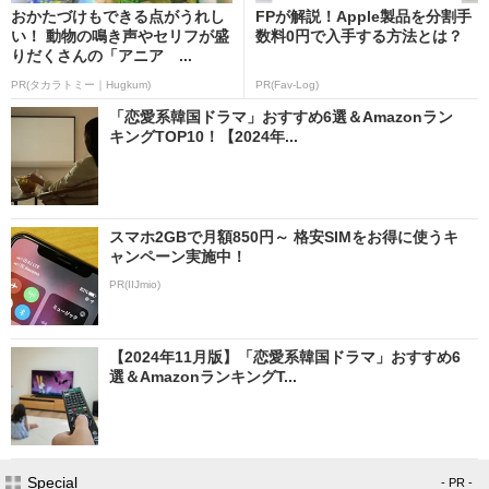
おかたづけもできる点がうれし
FPが解説！Apple製品を分割手
い！ 動物の鳴き声やセリフが盛
数料0円で入手する方法とは？
りだくさんの「アニア ...
PR(タカラトミー｜Hugkum)
PR(Fav-Log)
「恋愛系韓国ドラマ」おすすめ6選＆Amazonラン
キングTOP10！【2024年...
スマホ2GBで月額850円～ 格安SIMをお得に使うキ
ャンペーン実施中！
PR(IIJmio)
【2024年11月版】「恋愛系韓国ドラマ」おすすめ6
選＆AmazonランキングT...
Special
- PR -