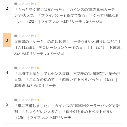
コメント数：
7
2
「もっと早く買えば良かった」 カインズの“車内遮光カーテ
ン”が大人気 「プライバシーも保てて安心」「ぐっすり眠れま
した」（2/2） | ライフ ねとらぼリサーチ：2ページ目
コメント数：
7
3
兵庫県の「ケーキ」の名店10選！ 一番うまいと思う店はどこ？
【7月12日は「デコレーションケーキの日」！】（2/4） | 兵庫県
ねとらぼリサーチ：2ページ目
コメント数：
5
4
「北海道土産としてもセンス抜群」六花亭の“店舗限定”お菓子が
人気 「こんなの初めて」「箱買いするべきだった」（1/2） |
北海道 ねとらぼリサーチ
コメント数：
4
5
「車に常備しました」 カインズの“1980円クーラーバッグ”が評
判 「ちょうどいい大きさ」「保冷剤を止めるベルトが良い」
（1/5） | ライフ ねとらぼリサーチ