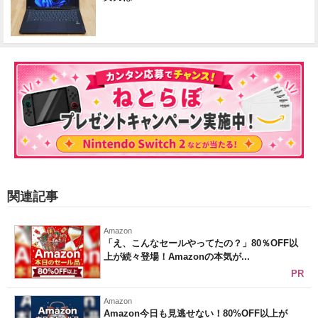
関連記事
Amazon
「え、こんなセールやってたの？」80％OFF以
上が続々登場！Amazonの本気が...
PR
Amazon
Amazon今日も見逃せない！80%OFF以上が