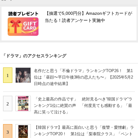
【抽選で5,000円分】Amazonギフトカードが
当たる！読者アンケート実施中
「ドラマ」のアクセスランキング
名作だと思う「不倫ドラマ」ランキングTOP26！ 第1
1
位は「昼顔〜平日午後3時の恋人たち〜」【2025年5月2
日時点の途中結果】
「史上最高の作品です」 絶対見るべき“韓国ドラマ”ラ
2
ンキング1位に絶賛の声 「何度見ても感動する」「最
高に笑って泣ける」
【韓国ドラマ】最高に面白いと思う「復讐・愛憎劇」ラ
3
ンキングTOP20！ 第1位は「梨泰院クラス」「ペント