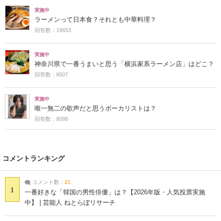
実施中
ラーメンって日本食？それとも中華料理？
回答数：19653
実施中
神奈川県で一番うまいと思う「横浜家系ラーメン店」はどこ？
回答数：8507
実施中
唯一無二の歌声だと思うボーカリストは？
回答数：8098
コメントランキング
コメント数：
21
1
一番好きな「韓国の男性俳優」は？【2026年版・人気投票実施
中】 | 芸能人 ねとらぼリサーチ