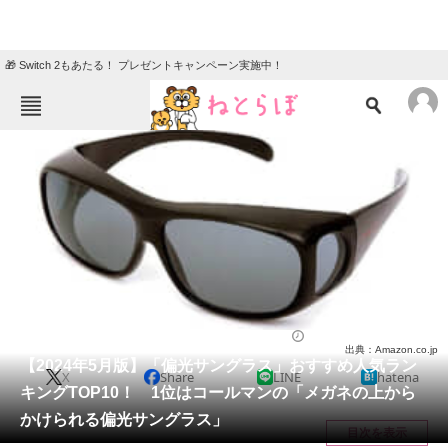
🎁 Switch 2もあたる！ プレゼントキャンペーン実施中！
ねとらぼメニュー
TOP
ニュース
エンタメ
クイズ
グルメ
地域
住まい
教育・育児
動物
リサーチ
ファッション
2024/05/11 17:30（公開）
出典：Amazon.co.jp
会員記事
【2024年5月版】「偏光サングラス」おすすめ人気ラン
X
Share
LINE
hatena
キングTOP10！ 1位はコールマンの「メガネの上から
メディア
かけられる偏光サングラス」
目次を表示
注目記事を集めた総合ページ