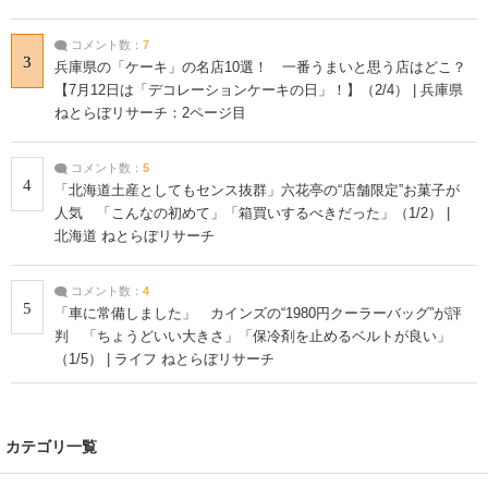
コメント数：
7
3
兵庫県の「ケーキ」の名店10選！ 一番うまいと思う店はどこ？
【7月12日は「デコレーションケーキの日」！】（2/4） | 兵庫県
ねとらぼリサーチ：2ページ目
コメント数：
5
4
「北海道土産としてもセンス抜群」六花亭の“店舗限定”お菓子が
人気 「こんなの初めて」「箱買いするべきだった」（1/2） |
北海道 ねとらぼリサーチ
コメント数：
4
5
「車に常備しました」 カインズの“1980円クーラーバッグ”が評
判 「ちょうどいい大きさ」「保冷剤を止めるベルトが良い」
（1/5） | ライフ ねとらぼリサーチ
カテゴリ一覧