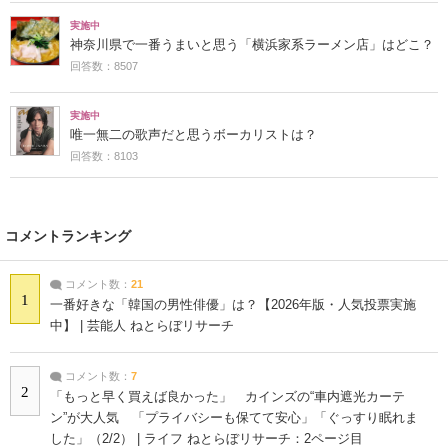
実施中
神奈川県で一番うまいと思う「横浜家系ラーメン店」はどこ？
回答数：8507
実施中
唯一無二の歌声だと思うボーカリストは？
回答数：8103
コメントランキング
コメント数：
21
1
一番好きな「韓国の男性俳優」は？【2026年版・人気投票実施
中】 | 芸能人 ねとらぼリサーチ
コメント数：
7
2
「もっと早く買えば良かった」 カインズの“車内遮光カーテ
ン”が大人気 「プライバシーも保てて安心」「ぐっすり眠れま
した」（2/2） | ライフ ねとらぼリサーチ：2ページ目