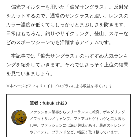
偏光フィルターを用いた「偏光サングラス」。反射光
ITの今と未来を見通す
をカットするので、通常のサングラスと違い、レンズの
カラー濃度が低くてもしっかりとまぶしさを防ぎます。
スマホと通信の最新トレンド
日常はもちろん、釣りやサイクリング、登山、スキーな
進化するPCとデバイスの未来
どのスポーツシーンでも活躍するアイテムです。
好きが集まる 比べて選べる
本記事では「偏光サングラス」のおすすめ人気ランキ
ングを紹介していきます。それではさっそく上位の結果
ビジネスと働き方のヒント
を見ていきましょう。
AI活用のいまが分かる
※本ページはアフィリエイトプログラムによる収益を得ています
企業ITのトレンドを詳説
筆者：fukukichi23
経営リーダーのコミュニティ
ファッション業界からフリーランスに転身。ボルダリング
マーケ×ITの今がよく分かる
／フットサル／キャンプ。フトアゴヒゲトカゲと二人暮ら
し中。ファッションには深い興味があり、最新のトレンド
ITエンジニア向け専門サイト
やアイテム、ブランドなど、幅広く取り扱っています。