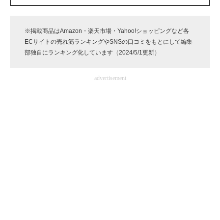
企業向けIT製品の総合サイト
※掲載商品はAmazon・楽天市場・Yahoo!ショッピングなど各
IT製品の技術・比較・事例
ECサイトの売れ筋ランキングやSNSの口コミをもとにして編集
部独自にランキング化しています（2024/5/1更新）
製造業のIT導入・活用を支援
モノづくり技術者専門サイト
advertisement
エレクトロニクス専門サイト
電子設計の基本と応用
エネルギーの専門メディア
建設×テクノロジーの最前線
ちょっと気になるネットの話題