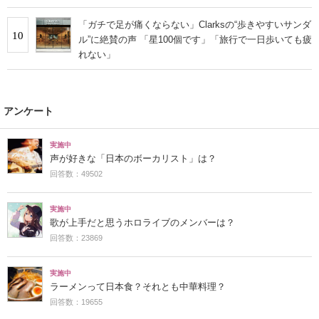
「ガチで足が痛くならない」Clarksの“歩きやすいサンダ
10
ル”に絶賛の声 「星100個です」「旅行で一日歩いても疲
れない」
アンケート
実施中
声が好きな「日本のボーカリスト」は？
回答数：49502
実施中
歌が上手だと思うホロライブのメンバーは？
回答数：23869
実施中
ラーメンって日本食？それとも中華料理？
回答数：19655