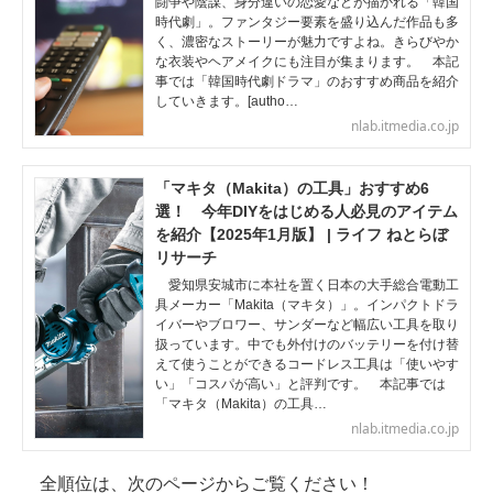
闘争や陰謀、身分違いの恋愛などが描かれる「韓国
時代劇」。ファンタジー要素を盛り込んだ作品も多
く、濃密なストーリーが魅力ですよね。きらびやか
な衣装やヘアメイクにも注目が集まります。 本記
事では「韓国時代劇ドラマ」のおすすめ商品を紹介
していきます。[autho…
nlab.itmedia.co.jp
「マキタ（Makita）の工具」おすすめ6
選！ 今年DIYをはじめる人必見のアイテム
を紹介【2025年1月版】 | ライフ ねとらぼ
リサーチ
愛知県安城市に本社を置く日本の大手総合電動工
具メーカー「Makita（マキタ）」。インパクトドラ
イバーやブロワー、サンダーなど幅広い工具を取り
扱っています。中でも外付けのバッテリーを付け替
えて使うことができるコードレス工具は「使いやす
い」「コスパが高い」と評判です。 本記事では
「マキタ（Makita）の工具…
nlab.itmedia.co.jp
全順位は、次のページからご覧ください！