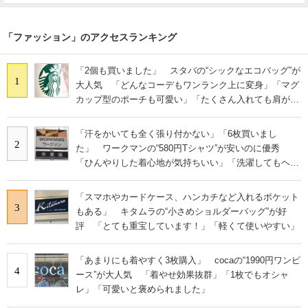
「ファッション」のアクセスランキング
「2個も買いました」 スタバの“シックなエコバッグ”が
1
大人気 「どんなコーデもワンランク上に変身」「マグ
カップ型のポーチも可愛い」「たくさん入れても肩が痛
くならない」
「汗をかいても全く張り付かない」「6枚買いまし
2
た」 ワークマンの“580円Tシャツ”が安いのに優秀
「ひんやりした着心地が気持ちいい」「洗濯してもヘタ
らない」
「スマホやカードケース、ハンカチなど入れるポケット
3
もある」 キタムラの“小さめショルダーバッグ”が好
評 「とても重宝しています！」「軽くて使いやすい」
「あまりにも着やすく3枚購入」 cocaの“1990円ワンピ
4
ース”が大人気 「着やせ効果抜群」「1枚でもオシャ
レ」「可愛いと褒められました」