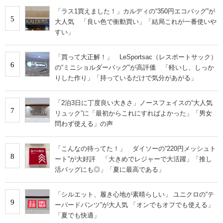
「ラス1買えました！」カルディの“350円エコバッグ”が
5
大人気 「良い色で衝動買い」「結局これが一番使いや
すい」
「買って大正解！」 LeSportsac（レスポートサック）
6
の“ミニショルダーバッグ”が高評価 「軽いし、しっか
りした作り」「持っているだけで気分があがる」
「2泊3日に丁度良い大きさ」ノースフェイスの“大人気
7
リュック”に「最初からこれにすればよかった」「男女
問わず使える」の声
「こんなの待ってた！」 ダイソーの“220円メッシュト
8
ート”が大好評 「大きめでレジャーで大活躍」「推し
活バッグにも◎」「夏に最高である」
「シルエット、履き心地が素晴らしい」 ユニクロの“テ
9
ーパードパンツ”が大人気 「オンでもオフでも使える」
「夏でも快適」