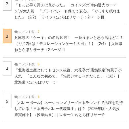
2
「もっと早く買えば良かった」 カインズの“車内遮光カーテ
ン”が大人気 「プライバシーも保てて安心」「ぐっすり眠れま
した」（2/2） | ライフ ねとらぼリサーチ：2ページ目
コメント数：
7
3
兵庫県の「ケーキ」の名店10選！ 一番うまいと思う店はどこ？
【7月12日は「デコレーションケーキの日」！】（2/4） | 兵庫県
ねとらぼリサーチ：2ページ目
コメント数：
5
4
「北海道土産としてもセンス抜群」六花亭の“店舗限定”お菓子が
人気 「こんなの初めて」「箱買いするべきだった」（1/2） |
北海道 ねとらぼリサーチ
コメント数：
3
5
【バレーボール】ネーションズリーグ日本ラウンドで活躍を期待
している「日本男子バレー代表選手」は？【2026年版・人気投
票実施中】（投票結果） | スポーツ ねとらぼリサーチ