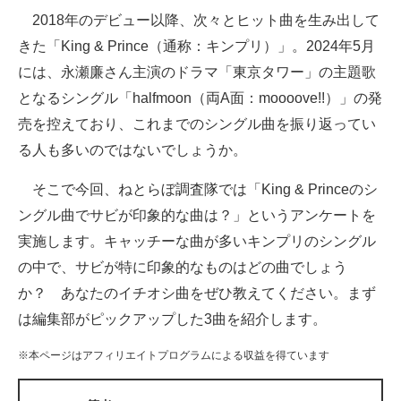
2018年のデビュー以降、次々とヒット曲を生み出して
ITの今と未来を見通す
きた「King & Prince（通称：キンプリ）」。2024年5月
には、永瀬廉さん主演のドラマ「東京タワー」の主題歌
スマホと通信の最新トレンド
となるシングル「halfmoon（両A面：moooove!!）」の発
進化するPCとデバイスの未来
売を控えており、これまでのシングル曲を振り返ってい
る人も多いのではないでしょうか。
好きが集まる 比べて選べる
そこで今回、ねとらぼ調査隊では「King & Princeのシ
ビジネスと働き方のヒント
ングル曲でサビが印象的な曲は？」というアンケートを
AI活用のいまが分かる
実施します。キャッチーな曲が多いキンプリのシングル
の中で、サビが特に印象的なものはどの曲でしょう
企業ITのトレンドを詳説
か？ あなたのイチオシ曲をぜひ教えてください。まず
経営リーダーのコミュニティ
は編集部がピックアップした3曲を紹介します。
マーケ×ITの今がよく分かる
※本ページはアフィリエイトプログラムによる収益を得ています
ITエンジニア向け専門サイト