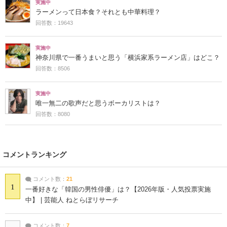
実施中
ラーメンって日本食？それとも中華料理？
回答数：19643
実施中
神奈川県で一番うまいと思う「横浜家系ラーメン店」はどこ？
回答数：8506
実施中
唯一無二の歌声だと思うボーカリストは？
回答数：8080
コメントランキング
コメント数：
21
1
一番好きな「韓国の男性俳優」は？【2026年版・人気投票実施
中】 | 芸能人 ねとらぼリサーチ
コメント数：
7