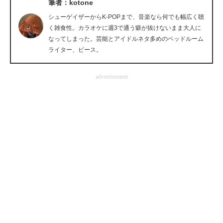
筆者：kotone
企業向けIT製品の総合サイト
シューゲイザーからK-POPまで、音楽なら何でも幅広く聴
く雑食性。カラオケに週3で通う癖が抜けないまま大人に
IT製品の技術・比較・事例
なってしまった。芸能とアイドルネタ多めのベッドルーム
ライター、ピース。
製造業のIT導入・活用を支援
モノづくり技術者専門サイト
advertisement
エレクトロニクス専門サイト
電子設計の基本と応用
エネルギーの専門メディア
建設×テクノロジーの最前線
ちょっと気になるネットの話題