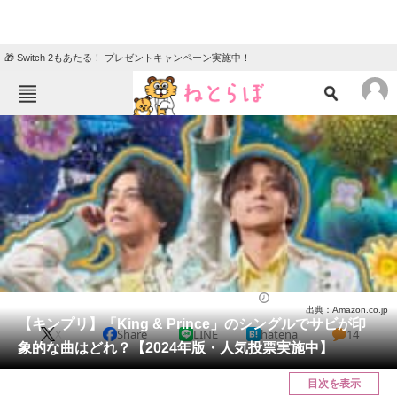
🎁 Switch 2もあたる！ プレゼントキャンペーン実施中！
ねとらぼメニュー
TOP
ニュース
エンタメ
クイズ
グルメ
地域
住まい
教育・育児
動物
リサーチ
音楽
2024/05/08 12:40（公開）
出典：Amazon.co.jp
会員記事
【キンプリ】「King & Prince」のシングルでサビが印
X
Share
LINE
hatena
14
象的な曲はどれ？【2024年版・人気投票実施中】
メディア
目次を表示
注目記事を集めた総合ページ