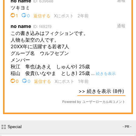
Special
- PR -