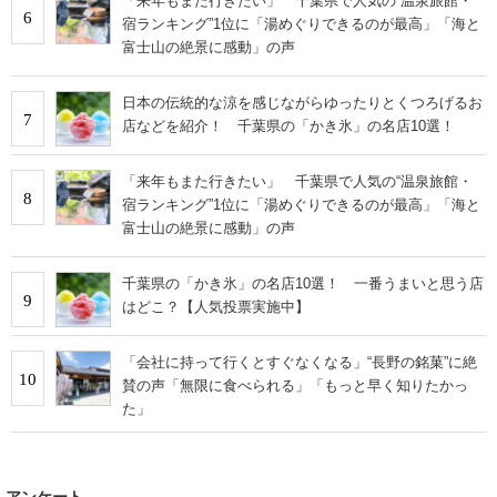
「来年もまた行きたい」 千葉県で人気の“温泉旅館・
6
宿ランキング”1位に「湯めぐりできるのが最高」「海と
富士山の絶景に感動」の声
日本の伝統的な涼を感じながらゆったりとくつろげるお
7
店などを紹介！ 千葉県の「かき氷」の名店10選！
「来年もまた行きたい」 千葉県で人気の“温泉旅館・
8
宿ランキング”1位に「湯めぐりできるのが最高」「海と
富士山の絶景に感動」の声
千葉県の「かき氷」の名店10選！ 一番うまいと思う店
9
はどこ？【人気投票実施中】
「会社に持って行くとすぐなくなる」“長野の銘菓”に絶
10
賛の声「無限に食べられる」「もっと早く知りたかっ
た」
アンケート