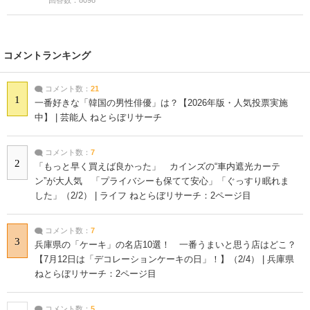
コメントランキング
コメント数：
21
1
一番好きな「韓国の男性俳優」は？【2026年版・人気投票実施
中】 | 芸能人 ねとらぼリサーチ
コメント数：
7
2
「もっと早く買えば良かった」 カインズの“車内遮光カーテ
ン”が大人気 「プライバシーも保てて安心」「ぐっすり眠れま
した」（2/2） | ライフ ねとらぼリサーチ：2ページ目
コメント数：
7
3
兵庫県の「ケーキ」の名店10選！ 一番うまいと思う店はどこ？
【7月12日は「デコレーションケーキの日」！】（2/4） | 兵庫県
ねとらぼリサーチ：2ページ目
コメント数：
5