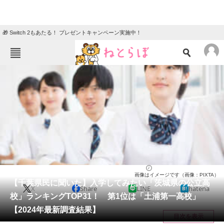
🎁 Switch 2もあたる！ プレゼントキャンペーン実施中！
ねとらぼメニュー
TOP
ニュース
エンタメ
クイズ
グルメ
地域
住まい
教育・育児
動物
リサーチ
茨城県
2024/05/09 07:30（公開）
画像はイメージです（画像：PIXTA）
会員記事
【千葉県民に聞いた】入学してみたい「茨城県の公立高
X
Share
LINE
hatena
校」ランキングTOP31！ 第1位は「土浦第一高校」
メディア
【2024年最新調査結果】
目次を表示
注目記事を集めた総合ページ