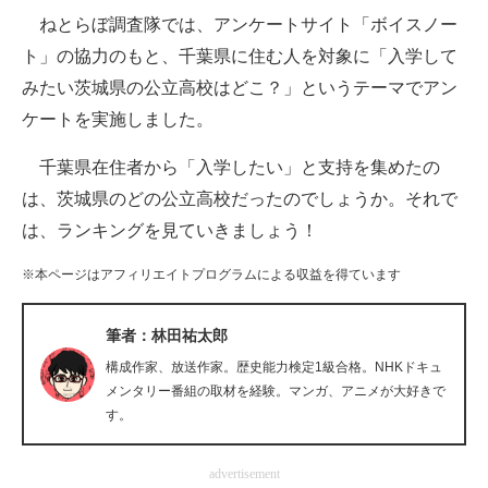
ねとらぼ調査隊では、アンケートサイト「ボイスノー
ITの今と未来を見通す
ト」の協力のもと、千葉県に住む人を対象に「入学して
みたい茨城県の公立高校はどこ？」というテーマでアン
スマホと通信の最新トレンド
ケートを実施しました。
進化するPCとデバイスの未来
千葉県在住者から「入学したい」と支持を集めたの
好きが集まる 比べて選べる
は、茨城県のどの公立高校だったのでしょうか。それで
は、ランキングを見ていきましょう！
ビジネスと働き方のヒント
※本ページはアフィリエイトプログラムによる収益を得ています
AI活用のいまが分かる
企業ITのトレンドを詳説
筆者：林田祐太郎
構成作家、放送作家。歴史能力検定1級合格。NHKドキュ
経営リーダーのコミュニティ
メンタリー番組の取材を経験。マンガ、アニメが大好きで
す。
マーケ×ITの今がよく分かる
ITエンジニア向け専門サイト
advertisement