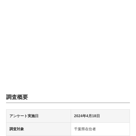
企業向けIT製品の総合サイト
IT製品の技術・比較・事例
製造業のIT導入・活用を支援
モノづくり技術者専門サイト
エレクトロニクス専門サイト
電子設計の基本と応用
エネルギーの専門メディア
調査概要
建設×テクノロジーの最前線
ちょっと気になるネットの話題
アンケート実施日
2024年4月18日
調査対象
千葉県在住者