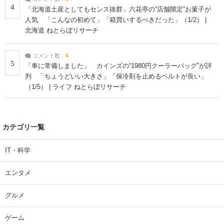
4
「北海道土産としてもセンス抜群」六花亭の“店舗限定”お菓子が
人気 「こんなの初めて」「箱買いするべきだった」（1/2） |
北海道 ねとらぼリサーチ
コメント数：
4
5
「車に常備しました」 カインズの“1980円クーラーバッグ”が評
判 「ちょうどいい大きさ」「保冷剤を止めるベルトが良い」
（1/5） | ライフ ねとらぼリサーチ
カテゴリ一覧
IT・科学
エンタメ
グルメ
ゲーム