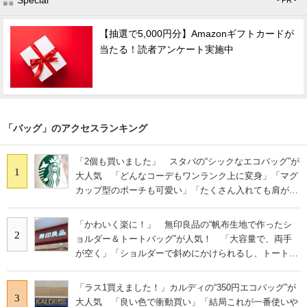
【抽選で5,000円分】Amazonギフトカードが
当たる！読者アンケート実施中
「バッグ」のアクセスランキング
「2個も買いました」 スタバの“シックなエコバッグ”が
1
大人気 「どんなコーデもワンランク上に変身」「マグ
カップ型のポーチも可愛い」「たくさん入れても肩が痛
くならない」
「かわいく楽に！」 無印良品の“帆布生地で作ったシ
2
ョルダー＆トートバッグ”が人気！ 「大容量で、両手
が空く」「ショルダーで斜めにかけられるし、トートで
も様になる！」
「ラス1買えました！」カルディの“350円エコバッグ”が
3
大人気 「良い色で衝動買い」「結局これが一番使いや