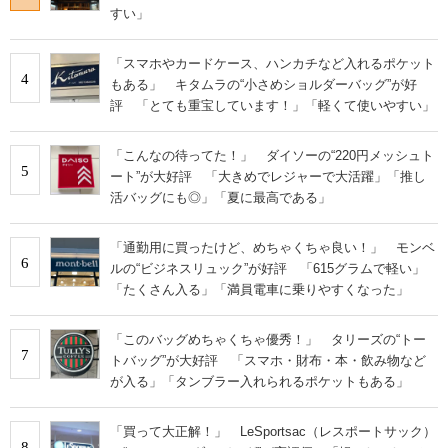
すい」
「スマホやカードケース、ハンカチなど入れるポケット
4
もある」 キタムラの“小さめショルダーバッグ”が好
評 「とても重宝しています！」「軽くて使いやすい」
「こんなの待ってた！」 ダイソーの“220円メッシュト
5
ート”が大好評 「大きめでレジャーで大活躍」「推し
活バッグにも◎」「夏に最高である」
「通勤用に買ったけど、めちゃくちゃ良い！」 モンベ
6
ルの“ビジネスリュック”が好評 「615グラムで軽い」
「たくさん入る」「満員電車に乗りやすくなった」
「このバッグめちゃくちゃ優秀！」 タリーズの“トー
7
トバッグ”が大好評 「スマホ・財布・本・飲み物など
が入る」「タンブラー入れられるポケットもある」
「買って大正解！」 LeSportsac（レスポートサック）
8