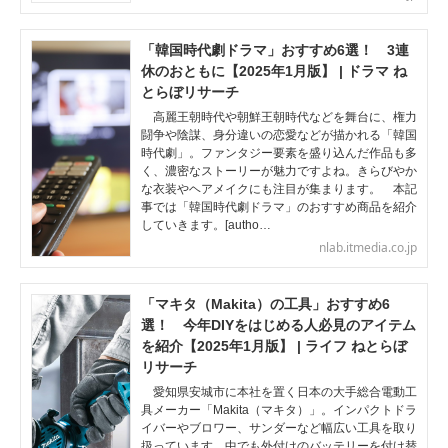
「韓国時代劇ドラマ」おすすめ6選！ 3連
休のおともに【2025年1月版】 | ドラマ ね
とらぼリサーチ
高麗王朝時代や朝鮮王朝時代などを舞台に、権力
闘争や陰謀、身分違いの恋愛などが描かれる「韓国
時代劇」。ファンタジー要素を盛り込んだ作品も多
く、濃密なストーリーが魅力ですよね。きらびやか
な衣装やヘアメイクにも注目が集まります。 本記
事では「韓国時代劇ドラマ」のおすすめ商品を紹介
していきます。[autho…
nlab.itmedia.co.jp
「マキタ（Makita）の工具」おすすめ6
選！ 今年DIYをはじめる人必見のアイテム
を紹介【2025年1月版】 | ライフ ねとらぼ
リサーチ
愛知県安城市に本社を置く日本の大手総合電動工
具メーカー「Makita（マキタ）」。インパクトドラ
イバーやブロワー、サンダーなど幅広い工具を取り
扱っています。中でも外付けのバッテリーを付け替