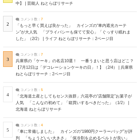
中】 | 芸能人 ねとらぼリサーチ
コメント数：
7
2
「もっと早く買えば良かった」 カインズの“車内遮光カーテ
ン”が大人気 「プライバシーも保てて安心」「ぐっすり眠れま
した」（2/2） | ライフ ねとらぼリサーチ：2ページ目
コメント数：
7
3
兵庫県の「ケーキ」の名店10選！ 一番うまいと思う店はどこ？
【7月12日は「デコレーションケーキの日」！】（2/4） | 兵庫県
ねとらぼリサーチ：2ページ目
コメント数：
5
4
「北海道土産としてもセンス抜群」六花亭の“店舗限定”お菓子が
人気 「こんなの初めて」「箱買いするべきだった」（1/2） |
北海道 ねとらぼリサーチ
コメント数：
4
5
「車に常備しました」 カインズの“1980円クーラーバッグ”が評
判 「ちょうどいい大きさ」「保冷剤を止めるベルトが良い」