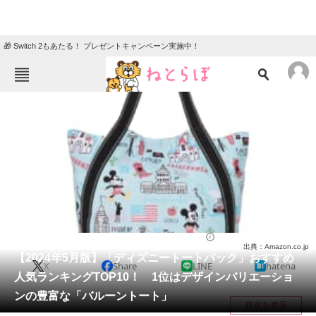
🎁 Switch 2もあたる！ プレゼントキャンペーン実施中！
ねとらぼメニュー
TOP
ニュース
エンタメ
クイズ
グルメ
地域
住まい
教育・育児
動物
リサーチ
バッグ
2024/05/18 14:20（公開）
出典：Amazon.co.jp
会員記事
【2024年5月版】「ディズニートートバック」おすすめ
X
Share
LINE
hatena
人気ランキングTOP10！ 1位はデザインバリエーショ
メディア
ンの豊富な「バルーントート」
目次を表示
注目記事を集めた総合ページ