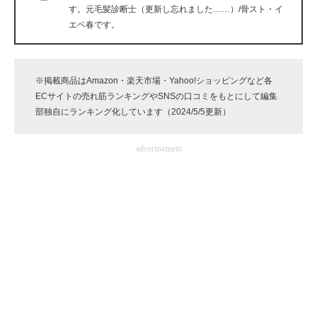
す。元毛髪診断士（更新し忘れました……）/骨スト・イ
企業向けIT製品の総合サイト
エベ春です。
IT製品の技術・比較・事例
製造業のIT導入・活用を支援
※掲載商品はAmazon・楽天市場・Yahoo!ショッピングなど各
ECサイトの売れ筋ランキングやSNSの口コミをもとにして編集
モノづくり技術者専門サイト
部独自にランキング化しています（2024/5/5更新）
エレクトロニクス専門サイト
advertisement
電子設計の基本と応用
エネルギーの専門メディア
建設×テクノロジーの最前線
ちょっと気になるネットの話題