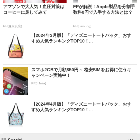
アマゾンで大人気！血圧対策は
FPが解説！Apple製品を分割手
コーヒーに足してみて
数料0円で入手する方法とは？
PR(森永乳業)
PR(Fav-Log)
【2024年3月版】「ディズニートートバック」おす
すめ人気ランキングTOP10！...
スマホ2GBで月額850円～ 格安SIMをお得に使うキ
ャンペーン実施中！
PR(IIJmio)
【2024年4月版】「ディズニートートバック」おす
すめ人気ランキングTOP10！...
Special
- PR -