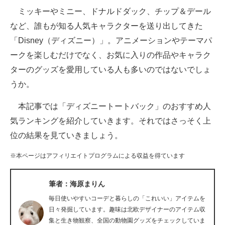
ミッキーやミニー、ドナルドダック、チップ＆デール
ITの今と未来を見通す
など、誰もが知る人気キャラクターを送り出してきた
「Disney（ディズニー）」。アニメーションやテーマパ
スマホと通信の最新トレンド
ークを楽しむだけでなく、お気に入りの作品やキャラク
進化するPCとデバイスの未来
ターのグッズを愛用している人も多いのではないでしょ
うか。
好きが集まる 比べて選べる
本記事では「ディズニートートバック」のおすすめ人
ビジネスと働き方のヒント
気ランキングを紹介していきます。それではさっそく上
AI活用のいまが分かる
位の結果を見ていきましょう。
企業ITのトレンドを詳説
※本ページはアフィリエイトプログラムによる収益を得ています
経営リーダーのコミュニティ
筆者：海原まりん
マーケ×ITの今がよく分かる
毎日使いやすいコーデと暮らしの「これいい」アイテムを
日々発掘しています。趣味は北欧デザイナーのアイテム収
ITエンジニア向け専門サイト
集と生き物観察、全国の動物園グッズをチェックしていま