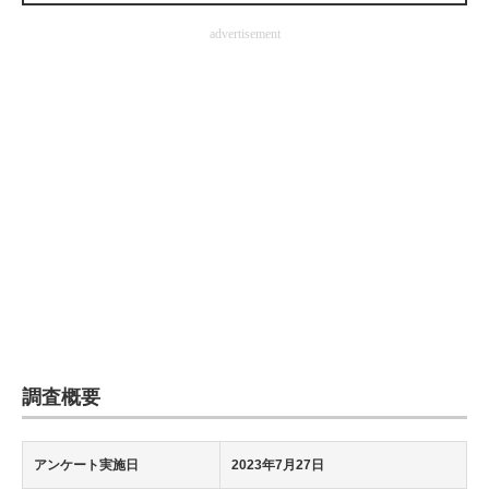
企業向けIT製品の総合サイト
advertisement
IT製品の技術・比較・事例
製造業のIT導入・活用を支援
モノづくり技術者専門サイト
エレクトロニクス専門サイト
電子設計の基本と応用
エネルギーの専門メディア
建設×テクノロジーの最前線
調査概要
ちょっと気になるネットの話題
アンケート実施日
2023年7月27日