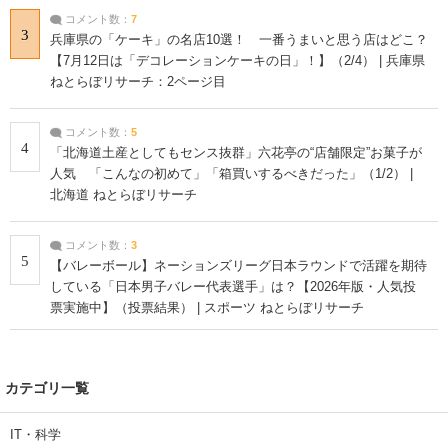
コメント数：
7
3
兵庫県の「ケーキ」の名店10選！ 一番うまいと思う店はどこ？
【7月12日は「デコレーションケーキの日」！】（2/4） | 兵庫県
ねとらぼリサーチ：2ページ目
コメント数：
5
4
「北海道土産としてもセンス抜群」六花亭の“店舗限定”お菓子が
人気 「こんなの初めて」「箱買いするべきだった」（1/2） |
北海道 ねとらぼリサーチ
コメント数：
3
5
【バレーボール】ネーションズリーグ日本ラウンドで活躍を期待
している「日本男子バレー代表選手」は？【2026年版・人気投
票実施中】（投票結果） | スポーツ ねとらぼリサーチ
カテゴリ一覧
IT・科学