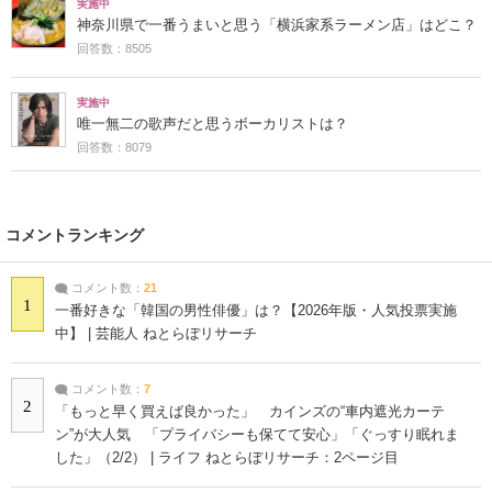
実施中
神奈川県で一番うまいと思う「横浜家系ラーメン店」はどこ？
回答数：8505
実施中
唯一無二の歌声だと思うボーカリストは？
回答数：8079
コメントランキング
コメント数：
21
1
一番好きな「韓国の男性俳優」は？【2026年版・人気投票実施
中】 | 芸能人 ねとらぼリサーチ
コメント数：
7
2
「もっと早く買えば良かった」 カインズの“車内遮光カーテ
ン”が大人気 「プライバシーも保てて安心」「ぐっすり眠れま
した」（2/2） | ライフ ねとらぼリサーチ：2ページ目