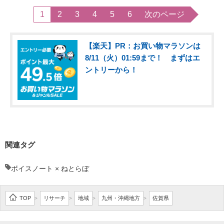
1
2
3
4
5
6
次のページ
【楽天】PR：お買い物マラソンは
8/11（火）01:59まで！ まずはエ
ントリーから！
関連タグ
ボイスノート × ねとらぼ
TOP
リサーチ
地域
九州・沖縄地方
佐賀県
>
>
>
>