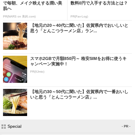
で毎朝、メイク映えする潤い美
数料0円で入手する方法とは？
肌へ
PR(NARS on 美的.com)
PR(Fav-Log)
【地元の20～40代に聞いた】佐賀県内でおいしいと
思う「とんこつラーメン店」ラン...
スマホ2GBで月額850円～ 格安SIMをお得に使うキ
ャンペーン実施中！
PR(IIJmio)
【地元の30～50代に聞いた】佐賀県内で一番おいし
いと思う「とんこつラーメン店」...
Special
- PR -