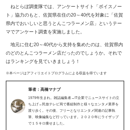
ねとらぼ調査隊では、アンケートサイト「ボイスノー
ITの今と未来を見通す
ト」協力のもと、佐賀県在住の20～40代を対象に「佐賀
県内でおいしいと思うとんこつラーメン店」というテー
スマホと通信の最新トレンド
マでアンケート調査を実施しました。
進化するPCとデバイスの未来
地元に住む20～40代から支持を集めたのは、佐賀県内
好きが集まる 比べて選べる
のどのとんこつラーメン店だったのでしょうか。それで
はランキングを見ていきましょう！
ビジネスと働き方のヒント
※本ページはアフィリエイトプログラムによる収益を得ています
AI活用のいまが分かる
企業ITのトレンドを詳説
筆者：高橋マナブ
1979年生まれ。雑誌編集者→IT企業でニュースサイトの立
経営リーダーのコミュニティ
ち上げ→民放テレビ局で番組制作と様々なエンタメ業界を
渡り歩く。その後、フリーとなりエンタメ関連の記事執
マーケ×ITの今がよく分かる
筆、映像編集など行っています。２０２０年にライザップ
で１５キロ痩せました。
ITエンジニア向け専門サイト