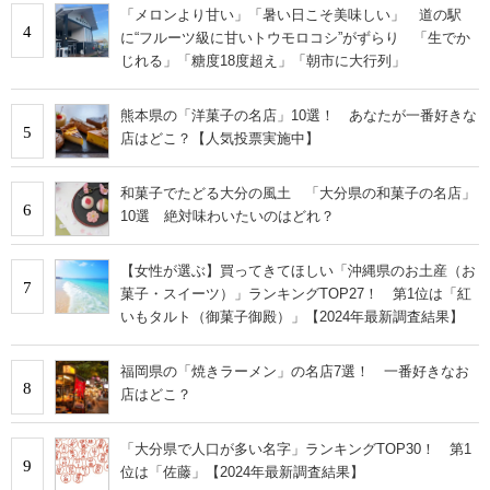
「メロンより甘い」「暑い日こそ美味しい」 道の駅
4
に“フルーツ級に甘いトウモロコシ”がずらり 「生でか
じれる」「糖度18度超え」「朝市に大行列」
熊本県の「洋菓子の名店」10選！ あなたが一番好きな
5
店はどこ？【人気投票実施中】
和菓子でたどる大分の風土 「大分県の和菓子の名店」
6
10選 絶対味わいたいのはどれ？
【女性が選ぶ】買ってきてほしい「沖縄県のお土産（お
7
菓子・スイーツ）」ランキングTOP27！ 第1位は「紅
いもタルト（御菓子御殿）」【2024年最新調査結果】
福岡県の「焼きラーメン」の名店7選！ 一番好きなお
8
店はどこ？
「大分県で人口が多い名字」ランキングTOP30！ 第1
9
位は「佐藤」【2024年最新調査結果】