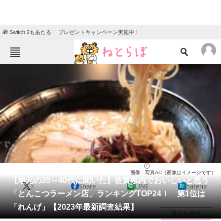
🎁 Switch 2もあたる！ プレゼントキャンペーン実施中！
ねとらぼメニュー
TOP
ニュース
エンタメ
クイズ
グルメ
地域
住まい
教育・育児
動物
リサーチ
佐賀県
2024/05/14 19:50（公開）
画像：写真AC（画像はイメージです）
会員記事
【地元の20～40代に聞いた】佐賀県内でおいしいと思う
X
Share
LINE
hatena
「とんこつラーメン店」ランキングTOP24！ 第1位は
メディア
「れんげ」【2023年最新調査結果】
目次を表示
注目記事を集めた総合ページ