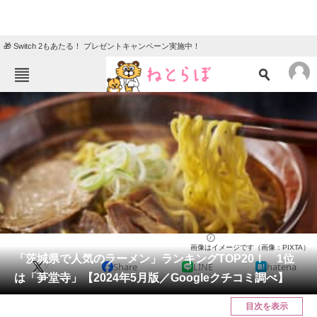
🎁 Switch 2もあたる！ プレゼントキャンペーン実施中！
ねとらぼメニュー
TOP
ニュース
エンタメ
クイズ
グルメ
地域
住まい
教育・育児
動物
リサーチ
茨城県
2024/05/19 13:00（公開）
画像はイメージです（画像：PIXTA）
会員記事
「茨城県で人気のラーメン」ランキングTOP20！ 1位
X
Share
LINE
hatena
は「芛堂寺」【2024年5月版／Googleクチコミ調べ】
メディア
目次を表示
注目記事を集めた総合ページ