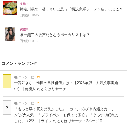
実施中
神奈川県で一番うまいと思う「横浜家系ラーメン店」はどこ？
回答数：8512
実施中
唯一無二の歌声だと思うボーカリストは？
回答数：8132
コメントランキング
コメント数：
21
1
一番好きな「韓国の男性俳優」は？【2026年版・人気投票実施
中】 | 芸能人 ねとらぼリサーチ
コメント数：
7
2
「もっと早く買えば良かった」 カインズの“車内遮光カーテ
ン”が大人気 「プライバシーも保てて安心」「ぐっすり眠れま
した」（2/2） | ライフ ねとらぼリサーチ：2ページ目