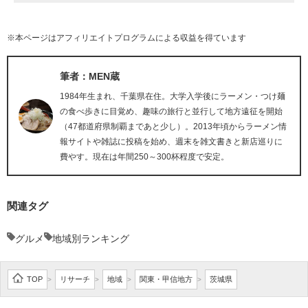
※本ページはアフィリエイトプログラムによる収益を得ています
筆者：MEN蔵
1984年生まれ、千葉県在住。大学入学後にラーメン・つけ麺
の食べ歩きに目覚め、趣味の旅行と並行して地方遠征を開始
（47都道府県制覇まであと少し）。2013年頃からラーメン情
報サイトや雑誌に投稿を始め、週末を雑文書きと新店巡りに
費やす。現在は年間250～300杯程度で安定。
関連タグ
グルメ
地域別ランキング
TOP
リサーチ
地域
関東・甲信地方
茨城県
>
>
>
>