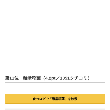
第11位：麺堂稲葉（4.2pt／1351クチコミ）
食べログで「麺堂稲葉」を検索