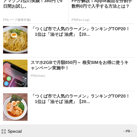
アマゾン1位の実績！380円で5
FPが解説！Apple製品を分割手
日間お試し。
数料0円で入手する方法とは？
PR(ハーブ健康本舗)
PR(Fav-Log)
「つくば市で人気のラーメン」ランキングTOP20！
1位は「油そば 油虎」【20...
スマホ2GBで月額850円～ 格安SIMをお得に使うキ
ャンペーン実施中！
PR(IIJmio)
「つくば市で人気のラーメン」ランキングTOP20！
1位は「油そば 油虎」【20...
Special
- PR -