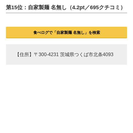
第15位：自家製麺 名無し（4.2pt／695クチコミ）
ITの今と未来を見通す
スマホと通信の最新トレンド
食べログで「自家製麺 名無し」を検索
進化するPCとデバイスの未来
好きが集まる 比べて選べる
【住所】〒300-4231 茨城県つくば市北条4093
ビジネスと働き方のヒント
AI活用のいまが分かる
企業ITのトレンドを詳説
経営リーダーのコミュニティ
マーケ×ITの今がよく分かる
ITエンジニア向け専門サイト