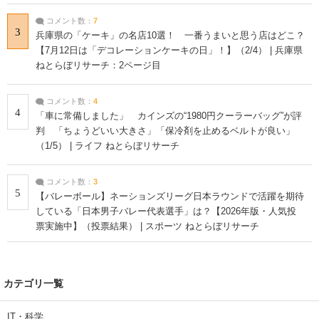
コメント数：
7
3
兵庫県の「ケーキ」の名店10選！ 一番うまいと思う店はどこ？
【7月12日は「デコレーションケーキの日」！】（2/4） | 兵庫県
ねとらぼリサーチ：2ページ目
コメント数：
4
4
「車に常備しました」 カインズの“1980円クーラーバッグ”が評
判 「ちょうどいい大きさ」「保冷剤を止めるベルトが良い」
（1/5） | ライフ ねとらぼリサーチ
コメント数：
3
5
【バレーボール】ネーションズリーグ日本ラウンドで活躍を期待
している「日本男子バレー代表選手」は？【2026年版・人気投
票実施中】（投票結果） | スポーツ ねとらぼリサーチ
カテゴリ一覧
IT・科学