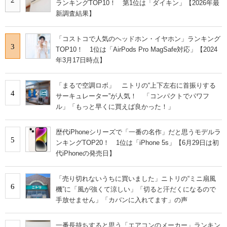
ランキングTOP10！ 第1位は「ダイキン」【2026年最
新調査結果】
「コストコで人気のヘッドホン・イヤホン」ランキング
3
TOP10！ 1位は「AirPods Pro MagSafe対応」【2024
年3月17日時点】
「まるで空調ロボ」 ニトリの“上下左右に首振りする
4
サーキュレーター”が人気！ 「コンパクトでパワフ
ル」「もっと早くに買えば良かった！」
歴代iPhoneシリーズで「一番の名作」だと思うモデルラ
5
ンキングTOP20！ 1位は「iPhone 5s」【6月29日は初
代iPhoneの発売日】
「売り切れないうちに買いました」ニトリの“ミニ扇風
6
機”に「風が強くて涼しい」「切ると汗だくになるので
手放せません」「カバンに入れてます」の声
一番長持ちすると思う「エアコンのメーカー」ランキン