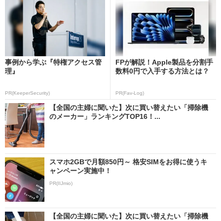
事例から学ぶ『特権アクセス管
FPが解説！Apple製品を分割手
理』
数料0円で入手する方法とは？
PR(KeeperSecurity)
PR(Fav-Log)
【全国の主婦に聞いた】次に買い替えたい「掃除機
のメーカー」ランキングTOP16！...
スマホ2GBで月額850円～ 格安SIMをお得に使うキ
ャンペーン実施中！
PR(IIJmio)
【全国の主婦に聞いた】次に買い替えたい「掃除機