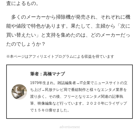
査によるもの。
企業向けIT製品の総合サイト
多くのメーカーから掃除機が発売され、それぞれに機
IT製品の技術・比較・事例
能や値段で特色があります。果たして、主婦から「次に
製造業のIT導入・活用を支援
買い替えたい」と支持を集めたのは、どのメーカーだっ
たのでしょうか？
モノづくり技術者専門サイト
※本ページはアフィリエイトプログラムによる収益を得ています
エレクトロニクス専門サイト
筆者：高橋マナブ
電子設計の基本と応用
1979年生まれ。雑誌編集者→IT企業でニュースサイトの立
エネルギーの専門メディア
ち上げ→民放テレビ局で番組制作と様々なエンタメ業界を
渡り歩く。その後、フリーとなりエンタメ関連の記事執
建設×テクノロジーの最前線
筆、映像編集など行っています。２０２０年にライザップ
で１５キロ痩せました。
ちょっと気になるネットの話題
advertisement