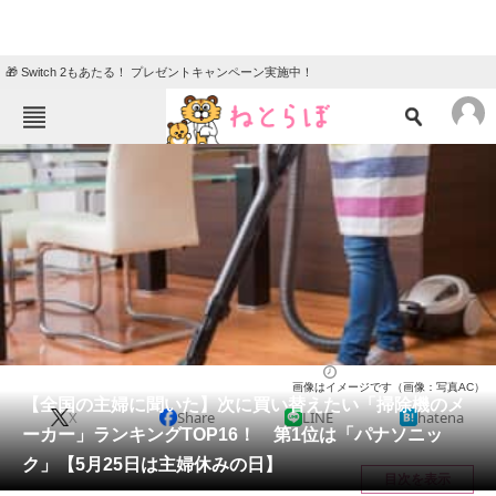
🎁 Switch 2もあたる！ プレゼントキャンペーン実施中！
ねとらぼメニュー
TOP
ニュース
エンタメ
クイズ
グルメ
地域
住まい
教育・育児
動物
リサーチ
家電・PC・カメラ
2024/05/25 00:01（公開）
画像はイメージです（画像：写真AC）
会員記事
【全国の主婦に聞いた】次に買い替えたい「掃除機のメ
X
Share
LINE
hatena
ーカー」ランキングTOP16！ 第1位は「パナソニッ
メディア
ク」【5月25日は主婦休みの日】
目次を表示
注目記事を集めた総合ページ