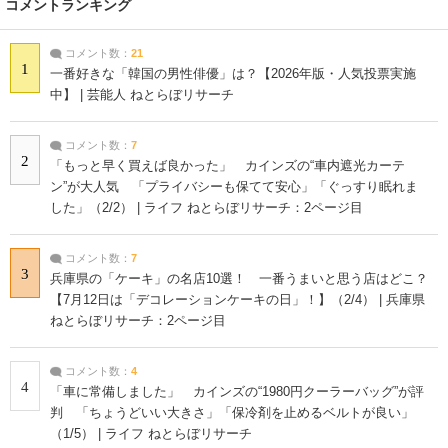
コメントランキング
コメント数：
21
1
一番好きな「韓国の男性俳優」は？【2026年版・人気投票実施
中】 | 芸能人 ねとらぼリサーチ
コメント数：
7
2
「もっと早く買えば良かった」 カインズの“車内遮光カーテ
ン”が大人気 「プライバシーも保てて安心」「ぐっすり眠れま
した」（2/2） | ライフ ねとらぼリサーチ：2ページ目
コメント数：
7
3
兵庫県の「ケーキ」の名店10選！ 一番うまいと思う店はどこ？
【7月12日は「デコレーションケーキの日」！】（2/4） | 兵庫県
ねとらぼリサーチ：2ページ目
コメント数：
4
4
「車に常備しました」 カインズの“1980円クーラーバッグ”が評
判 「ちょうどいい大きさ」「保冷剤を止めるベルトが良い」
（1/5） | ライフ ねとらぼリサーチ