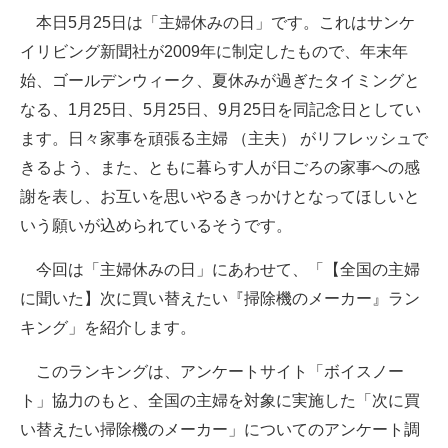
本日5月25日は「主婦休みの日」です。これはサンケ
ITの今と未来を見通す
イリビング新聞社が2009年に制定したもので、年末年
始、ゴールデンウィーク、夏休みが過ぎたタイミングと
スマホと通信の最新トレンド
なる、1月25日、5月25日、9月25日を同記念日としてい
進化するPCとデバイスの未来
ます。日々家事を頑張る主婦 （主夫） がリフレッシュで
きるよう、また、ともに暮らす人が日ごろの家事への感
好きが集まる 比べて選べる
謝を表し、お互いを思いやるきっかけとなってほしいと
ビジネスと働き方のヒント
いう願いが込められているそうです。
AI活用のいまが分かる
今回は「主婦休みの日」にあわせて、「【全国の主婦
に聞いた】次に買い替えたい『掃除機のメーカー』ラン
企業ITのトレンドを詳説
キング」を紹介します。
経営リーダーのコミュニティ
このランキングは、アンケートサイト「ボイスノー
マーケ×ITの今がよく分かる
ト」協力のもと、全国の主婦を対象に実施した「次に買
い替えたい掃除機のメーカー」についてのアンケート調
ITエンジニア向け専門サイト