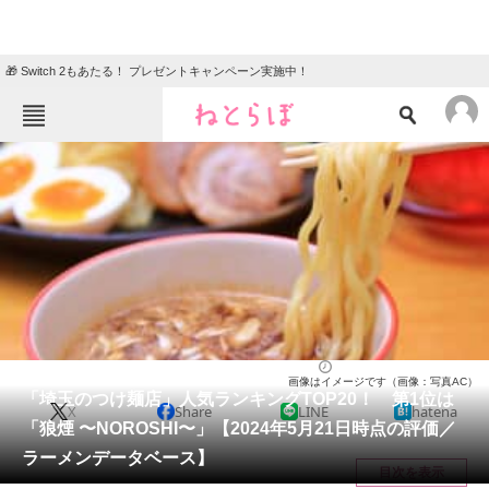
🎁 Switch 2もあたる！ プレゼントキャンペーン実施中！
ねとらぼメニュー
TOP
ニュース
エンタメ
クイズ
グルメ
地域
住まい
教育・育児
動物
リサーチ
埼玉県
2024/05/23 13:35（公開）
画像はイメージです（画像：写真AC）
会員記事
「埼玉のつけ麺店」人気ランキングTOP20！ 第1位は
X
Share
LINE
hatena
「狼煙 〜NOROSHI〜」【2024年5月21日時点の評価／
メディア
ラーメンデータベース】
目次を表示
注目記事を集めた総合ページ