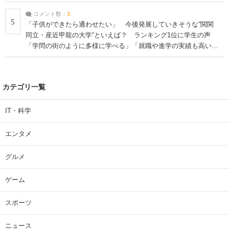
コメント数：
3
5
「子供ができたら通わせたい」 今後発展していきそうな“関関
同立・産近甲龍の大学”といえば？ ランキング1位に学生の声
「学問の街のように多様に学べる」「就職や進学の実績も高い」
| 大学 ねとらぼリサーチ
カテゴリ一覧
IT・科学
エンタメ
グルメ
ゲーム
スポーツ
ニュース