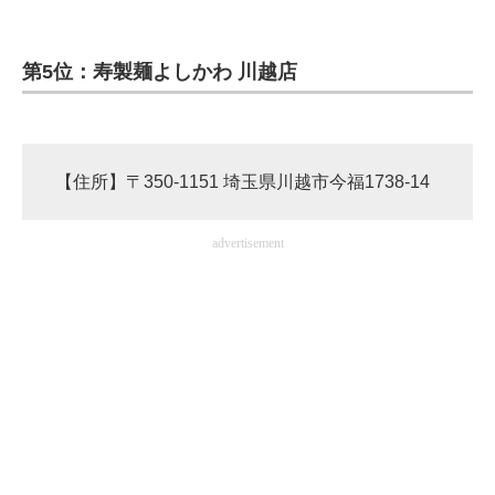
企業向けIT製品の総合サイト
第5位：寿製麺よしかわ 川越店
IT製品の技術・比較・事例
製造業のIT導入・活用を支援
モノづくり技術者専門サイト
【住所】〒350-1151 埼玉県川越市今福1738-14
エレクトロニクス専門サイト
advertisement
電子設計の基本と応用
エネルギーの専門メディア
建設×テクノロジーの最前線
ちょっと気になるネットの話題