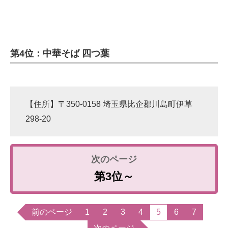
第4位：中華そば 四つ葉
【住所】〒350-0158 埼玉県比企郡川島町伊草
298-20
第3位～
前のページ
1
2
3
4
5
6
7