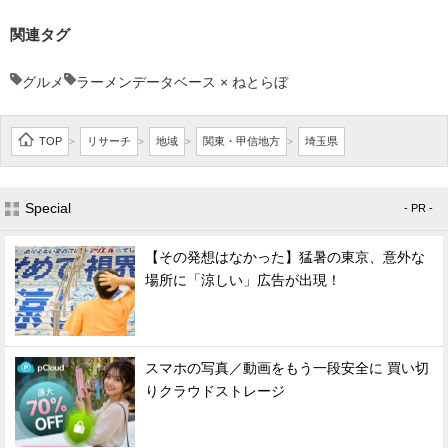
関連タグ
グルメ
ラーメンデータベース × ねとらぼ
TOP
リサーチ
地域
関東・甲信地方
埼玉県
>
>
>
>
Special
- PR -
【その発想はなかった】猛暑の東京、意外な
場所に「涼しい」広告が出現！
スマホの写真／動画をもう一段安全に 買い切
りクラウドストレージ