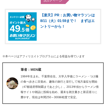
次のページ
【楽天】PR：お買い物マラソンは
8/11（火）01:59まで！ まずはエ
ントリーから！
※本ページはアフィリエイトプログラムによる収益を得ています
筆者：MEN蔵
1984年生まれ、千葉県在住。大学入学後にラーメン・つけ麺
の食べ歩きに目覚め、趣味の旅行と並行して地方遠征を開始
（47都道府県制覇まであと少し）。2013年頃からラーメン情
報サイトや雑誌に投稿を始め、週末を雑文書きと新店巡りに
費やす。現在は年間250～300杯程度で安定。