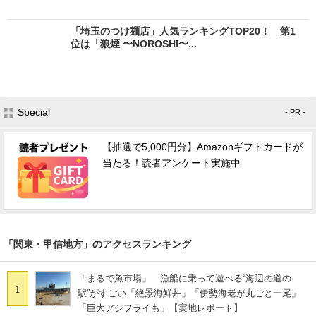
「埼玉のつけ麺店」人気ランキングTOP20！ 第1
位は「狼煙 〜NOROSHI〜...
Special
- PR -
【抽選で5,000円分】Amazonギフトカードが
当たる！読者アンケート実施中
「関東・甲信地方」のアクセスランキング
「まるで魚市場」 漁船に乗って遊べる“海辺の道の
1
駅”がすごい「絶景海鮮丼」「伊勢海老が丸ごと一尾」
「巨大アジフライも」【実地レポート】