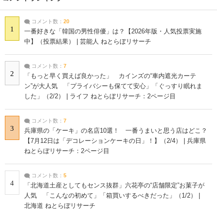
コメント数：
20
1
一番好きな「韓国の男性俳優」は？【2026年版・人気投票実施
中】（投票結果） | 芸能人 ねとらぼリサーチ
コメント数：
7
2
「もっと早く買えば良かった」 カインズの“車内遮光カーテ
ン”が大人気 「プライバシーも保てて安心」「ぐっすり眠れま
した」（2/2） | ライフ ねとらぼリサーチ：2ページ目
コメント数：
7
3
兵庫県の「ケーキ」の名店10選！ 一番うまいと思う店はどこ？
【7月12日は「デコレーションケーキの日」！】（2/4） | 兵庫県
ねとらぼリサーチ：2ページ目
コメント数：
5
4
「北海道土産としてもセンス抜群」六花亭の“店舗限定”お菓子が
人気 「こんなの初めて」「箱買いするべきだった」（1/2） |
北海道 ねとらぼリサーチ