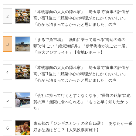
「本物志向の大人の隠れ家」 埼玉県で“食事の評価が
2
高い宿”1位に「野菜中心の料理がとにかくおいしい」
「心から泊まってよかったと思いました」の声
「まるで魚市場」 漁船に乗って遊べる“海辺の道の
3
駅”がすごい「絶景海鮮丼」「伊勢海老が丸ごと一尾」
「巨大アジフライも」【実地レポート】
「本物志向の大人の隠れ家」 埼玉県で“食事の評価が
4
高い宿”1位に「野菜中心の料理がとにかくおいしい」
「心から泊まってよかったと思いました」の声
「会社に持って行くとすぐなくなる」“長野の銘菓”に絶
5
賛の声「無限に食べられる」「もっと早く知りたかっ
た」
東京都の「ジンギスカン」の名店15選！ あなたが一番
6
好きな店はどこ？【人気投票実施中】