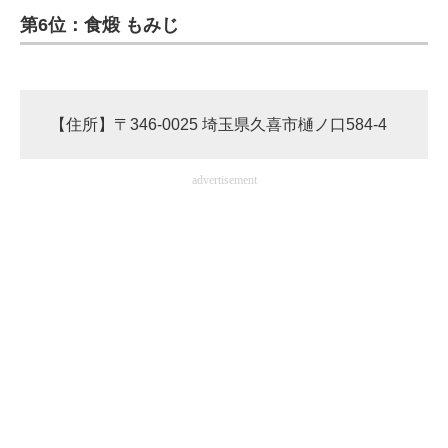
第6位：食煅 もみじ
ITの今と未来を見通す
スマホと通信の最新トレンド
【住所】〒346-0025 埼玉県久喜市樋ノ口584-4
進化するPCとデバイスの未来
好きが集まる 比べて選べる
advertisement
ビジネスと働き方のヒント
AI活用のいまが分かる
企業ITのトレンドを詳説
経営リーダーのコミュニティ
マーケ×ITの今がよく分かる
ITエンジニア向け専門サイト