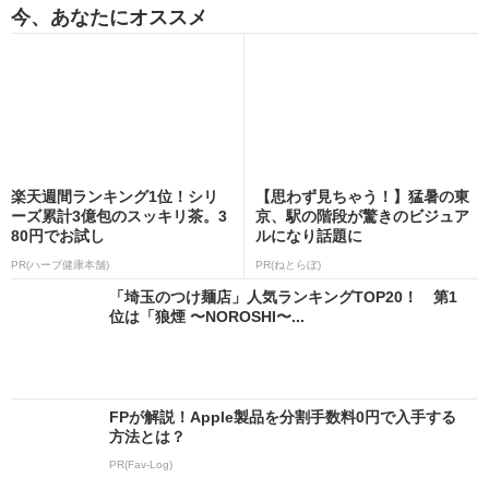
今、あなたにオススメ
楽天週間ランキング1位！シリ
【思わず見ちゃう！】猛暑の東
ーズ累計3億包のスッキリ茶。3
京、駅の階段が驚きのビジュア
80円でお試し
ルになり話題に
PR(ハーブ健康本舗)
PR(ねとらぼ)
「埼玉のつけ麺店」人気ランキングTOP20！ 第1
位は「狼煙 〜NOROSHI〜...
FPが解説！Apple製品を分割手数料0円で入手する
方法とは？
PR(Fav-Log)