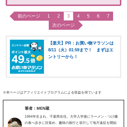
前のページ
1
2
3
4
5
6
7
次のページ
【楽天】PR：お買い物マラソンは
8/11（火）01:59まで！ まずはエ
ントリーから！
※本ページはアフィリエイトプログラムによる収益を得ています
筆者：MEN蔵
1984年生まれ、千葉県在住。大学入学後にラーメン・つけ麺
の食べ歩きに目覚め、趣味の旅行と並行して地方遠征を開始