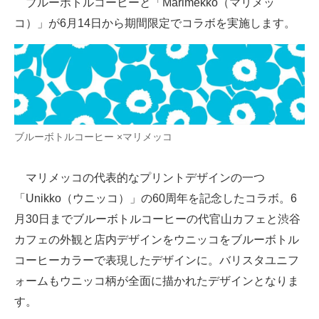
ブルーボトルコーヒーと「Marimekko（マリメッ
コ）」が6月14日から期間限定でコラボを実施します。
ITの今と未来を見通す
スマホと通信の最新トレンド
進化するPCとデバイスの未来
好きが集まる 比べて選べる
ブルーボトルコーヒー ×マリメッコ
ビジネスと働き方のヒント
マリメッコの代表的なプリントデザインの一つ
AI活用のいまが分かる
「Unikko（ウニッコ）」の60周年を記念したコラボ。6
企業ITのトレンドを詳説
月30日までブルーボトルコーヒーの代官山カフェと渋谷
カフェの外観と店内デザインをウニッコをブルーボトル
経営リーダーのコミュニティ
コーヒーカラーで表現したデザインに。バリスタユニフ
マーケ×ITの今がよく分かる
ォームもウニッコ柄が全面に描かれたデザインとなりま
す。
ITエンジニア向け専門サイト