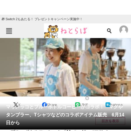
🎁 Switch 2もあたる！ プレゼントキャンペーン実施中！
ねとらぼメニュー
TOP
ニュース
エンタメ
クイズ
グルメ
地域
住まい
教育・育児
動物
リサーチ
ファッション
2024/06/14 07:15（公開）
X
Share
LINE
hatena
会員記事
マリメッコとブルーボトルコーヒーがコラボ！ マグや
タンブラー、Tシャツなどのコラボアイテム販売 6月14
メディア
目次を表示
日から
注目記事を集めた総合ページ