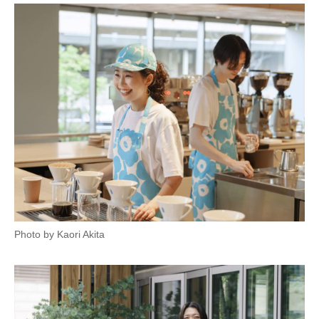
企業向けIT製品の総合サイト
IT製品の技術・比較・事例
製造業のIT導入・活用を支援
モノづくり技術者専門サイト
エレクトロニクス専門サイト
電子設計の基本と応用
エネルギーの専門メディア
建設×テクノロジーの最前線
Photo by Kaori Akita
ちょっと気になるネットの話題