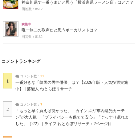
神奈川県で一番うまいと思う「横浜家系ラーメン店」はどこ？
回答数：8512
実施中
唯一無二の歌声だと思うボーカリストは？
回答数：8132
コメントランキング
コメント数：
21
1
一番好きな「韓国の男性俳優」は？【2026年版・人気投票実施
中】 | 芸能人 ねとらぼリサーチ
コメント数：
7
2
「もっと早く買えば良かった」 カインズの“車内遮光カーテ
ン”が大人気 「プライバシーも保てて安心」「ぐっすり眠れま
した」（2/2） | ライフ ねとらぼリサーチ：2ページ目