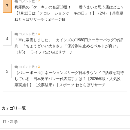
コメント数：
7
3
兵庫県の「ケーキ」の名店10選！ 一番うまいと思う店はどこ？
【7月12日は「デコレーションケーキの日」！】（2/4） | 兵庫県
ねとらぼリサーチ：2ページ目
コメント数：
4
4
「車に常備しました」 カインズの“1980円クーラーバッグ”が評
判 「ちょうどいい大きさ」「保冷剤を止めるベルトが良い」
（1/5） | ライフ ねとらぼリサーチ
コメント数：
3
5
【バレーボール】ネーションズリーグ日本ラウンドで活躍を期待
している「日本男子バレー代表選手」は？【2026年版・人気投
票実施中】（投票結果） | スポーツ ねとらぼリサーチ
カテゴリ一覧
IT・科学