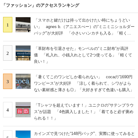
「ファッション」のアクセスランキング
「スマホと鍵だけは持って出かけたい時にちょうどい
1
い」 agnes b.（アニエスべー）の“ミニミニショルダー
バッグ”が大好評 「小さいハンカチも入る」「軽くて
旅行でも活躍します
「革財布を引退させた」モンベルの“ミニ財布”が高評
2
価 「札入れ、小銭入れとして2つ使ってる」「軽くて
良い！」
「暑くてこのワンピしか着られない」 cocaの“1690円
3
ワンピース”が大好評 「涼しく着られて、シワがよら
ない素材感と薄さも◎」「大好きすぎて色違いも購入」
「Tシャツを超えています！」ユニクロの“サテンブラウ
4
ス”が話題 「4色購入しました！」「着てると必ず褒め
られる！！」
カインズで見つけた“148円バッグ”、実際に使ってみると