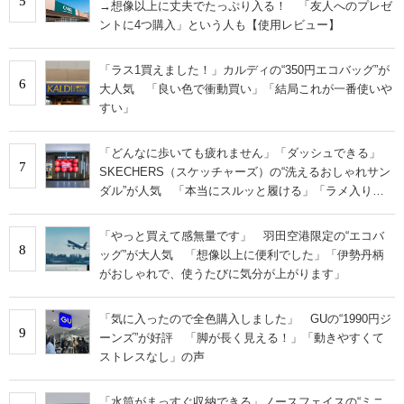
5
→想像以上に丈夫でたっぷり入る！ 「友人へのプレゼ
ントに4つ購入」という人も【使用レビュー】
「ラス1買えました！」カルディの“350円エコバッグ”が
6
大人気 「良い色で衝動買い」「結局これが一番使いや
すい」
「どんなに歩いても疲れません」「ダッシュできる」
7
SKECHERS（スケッチャーズ）の“洗えるおしゃれサン
ダル”が人気 「本当にスルッと履ける」「ラメ入りで
高級感◎」「もっと早く出会いたかった」
「やっと買えて感無量です」 羽田空港限定の“エコバ
8
ッグ”が大人気 「想像以上に便利でした」「伊勢丹柄
がおしゃれで、使うたびに気分が上がります」
「気に入ったので全色購入しました」 GUの“1990円ジ
9
ーンズ”が好評 「脚が長く見える！」「動きやすくて
ストレスなし」の声
「水筒がまっすぐ収納できる」ノースフェイスの“ミニ