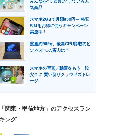
みんなが"リピ買い"している人
門メディア
建設×テクノロジーの最前線
気商品
スマホ2GBで月額850円～ 格安
SIMをお得に使うキャンペーン
実施中！
重量約999g、最新CPU搭載のビ
ジネスPCの実力は？
スマホの写真／動画をもう一段
安全に 買い切りクラウドストレ
ージ
「関東・甲信地方」のアクセスラン
キング