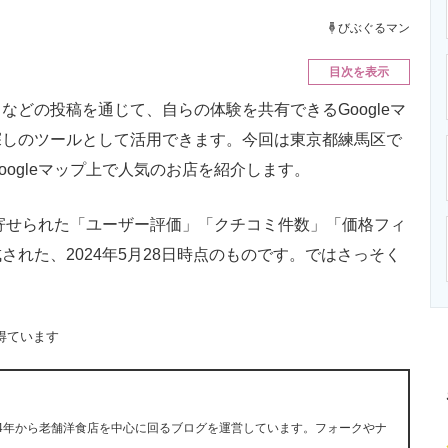
ニクス専門サイト
電子設計の基本と応用
エネルギーの専
びぶぐるマン
目次を表示
どの投稿を通じて、自らの体験を共有できるGoogleマ
探しのツールとして活用できます。今回は東京都練馬区で
ogleマップ上で人気のお店を紹介します。
に寄せられた「ユーザー評価」「クチコミ件数」「価格フィ
れた、2024年5月28日時点のものです。ではさっそく
得ています
14年から老舗洋食店を中心に回るブログを運営しています。フォークやナ