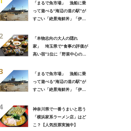
1
「まるで魚市場」 漁船に乗
って遊べる“海辺の道の駅”が
すごい「絶景海鮮丼」「伊勢
海老が丸ごと一尾」「巨大ア
2
ジフライも」【実地レポー
「本物志向の大人の隠れ
ト】
家」 埼玉県で“食事の評価が
高い宿”1位に「野菜中心の料
理がとにかくおいしい」「心
3
から泊まってよかったと思い
「まるで魚市場」 漁船に乗
ました」の声
って遊べる“海辺の道の駅”が
すごい「絶景海鮮丼」「伊勢
海老が丸ごと一尾」「巨大ア
4
ジフライも」【実地レポー
神奈川県で一番うまいと思う
ト】
「横浜家系ラーメン店」はど
こ？【人気投票実施中】