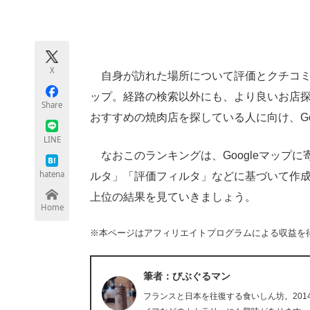
モノづくり技術者専門サイト
エレクトロ
X
自身が訪れた場所について評価とクチコミな
ちょっと気になるネットの話題
ップ。経路の検索以外にも、より良いお店
Share
おすすめの焼肉店を探している人に向け、Go
LINE
なおこのランキングは、Googleマップ
hatena
ルタ」「評価フィルタ」などに基づいて作成さ
上位の結果を見ていきましょう。
Home
※本ページはアフィリエイトプログラムによる収益を
筆者：びぶぐるマン
フランスと日本を往復する食いしん坊。20