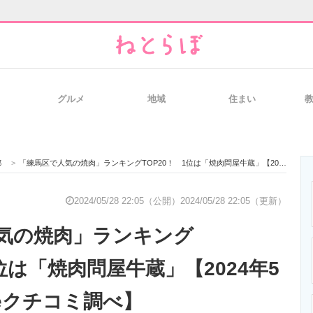
グルメ
地域
住まい
と未来を見通す
スマホと通信の最新トレンド
進化するPCとデ
都
>
「練馬区で人気の焼肉」ランキングTOP20！ 1位は「焼肉問屋牛蔵」【2024年5月版／Googleクチコミ調べ】
のいまが分かる
企業ITのトレンドを詳説
経営リーダーの
2024/05/28 22:05（公開）
2024/05/28 22:05（更新）
気の焼肉」ランキング
T製品の総合サイト
IT製品の技術・比較・事例
製造業のIT導入
1位は「焼肉問屋牛蔵」【2024年5
leクチコミ調べ】