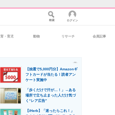
検索
ログイン
教育・育児
動物
リサーチ
会員記事
バイスの未来
好きが集まる 比べて選べる
- PR -
【抽選で5,000円分】Amazonギ
コミュニティ
マーケ×ITの今がよく分かる
フトカードが当たる！読者アン
ケート実施中
「歩くだけで汗が…！」→ある
・活用を支援
場所で立ち止まった人だけ気づ
く“レア広告”
【iHerb】「迷ったらこれ！」