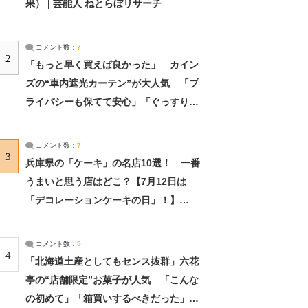
果） | 芸能人 ねとらぼリサーチ
コメント数：
7
2
「もっと早く買えば良かった」 カイン
ズの“車内遮光カーテン”が大人気 「プ
ライバシーも保てて安心」「ぐっすり眠
れました」（2/2） | ライフ ねとらぼリ
サーチ：2ページ目
コメント数：
7
3
兵庫県の「ケーキ」の名店10選！ 一番
うまいと思う店はどこ？【7月12日は
「デコレーションケーキの日」！】
（2/4） | 兵庫県 ねとらぼリサーチ：2ペ
ージ目
コメント数：
5
4
「北海道土産としてもセンス抜群」六花
亭の“店舗限定”お菓子が人気 「こんな
の初めて」「箱買いするべきだった」