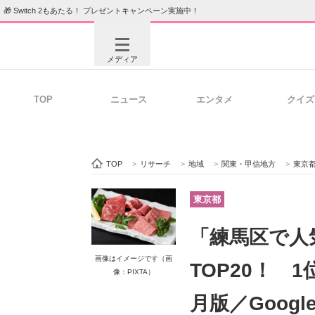
🎁 Switch 2もあたる！ プレゼントキャンペーン実施中！
メディア
TOP
ニュース
エンタメ
クイズ
注目記事を集めた総合ページ
ITの今
TOP
>
リサーチ
>
地域
>
関東・甲信地方
>
東京
ビジネスと働き方のヒント
AI活用
東京都
「練馬区で人
ITエンジニア向け専門サイト
企業向けI
画像はイメージです（画
TOP20！ 
像：PIXTA）
月版／Goog