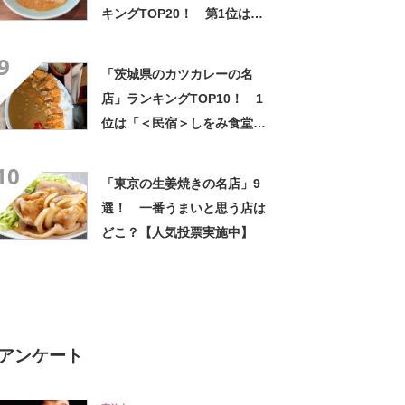
キングTOP20！ 第1位は
「ラーメン杉田家」【2024年
9
8月27日時点の投票結果】
「茨城県のカツカレーの名
店」ランキングTOP10！ 1
位は「＜民宿＞しをみ食堂」
【2024年2月21日時点／
10
SARAH】
「東京の生姜焼きの名店」9
選！ 一番うまいと思う店は
どこ？【人気投票実施中】
アンケート