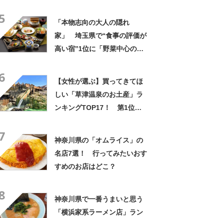
5
「本物志向の大人の隠れ
家」 埼玉県で“食事の評価が
高い宿”1位に「野菜中心の料
理がとにかくおいしい」「心
6
から泊まってよかったと思い
【女性が選ぶ】買ってきてほ
ました」の声
しい「草津温泉のお土産」ラ
ンキングTOP17！ 第1位は
「湯もみプリン（草津温泉プ
7
リン）」【2024年最新調査結
神奈川県の「オムライス」の
果】
名店7選！ 行ってみたいおす
すめのお店はどこ？
8
神奈川県で一番うまいと思う
「横浜家系ラーメン店」ラン