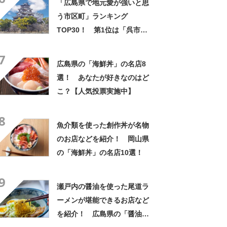
「広島県で地元愛が強いと思
う市区町」ランキング
TOP30！ 第1位は「呉市」
【2026年6月29日時点の投票
7
結果】
広島県の「海鮮丼」の名店8
選！ あなたが好きなのはど
こ？【人気投票実施中】
8
魚介類を使った創作丼が名物
のお店などを紹介！ 岡山県
の「海鮮丼」の名店10選！
9
瀬戸内の醤油を使った尾道ラ
ーメンが堪能できるお店など
を紹介！ 広島県の「醤油ラ