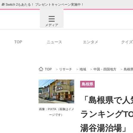
🎁 Switch 2もあたる！ プレゼントキャンペーン実施中！
メディア
TOP
ニュース
エンタメ
クイズ
注目記事を集めた総合ページ
ITの今
TOP
>
リサーチ
>
地域
>
中国・四国地方
>
島根
ビジネスと働き方のヒント
AI活用
島根県
「島根県で人
ITエンジニア向け専門サイト
企業向けI
画像：PIXTA（画像はイメ
ランキングTO
ージです）
湯谷湯治場」【