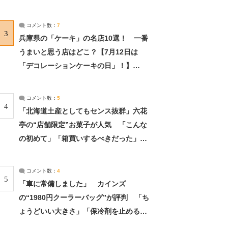
れました」（2/2） | ライフ ねとらぼリ
サーチ：2ページ目
コメント数：
7
3
兵庫県の「ケーキ」の名店10選！ 一番
うまいと思う店はどこ？【7月12日は
「デコレーションケーキの日」！】
（2/4） | 兵庫県 ねとらぼリサーチ：2ペ
ージ目
コメント数：
5
4
「北海道土産としてもセンス抜群」六花
亭の“店舗限定”お菓子が人気 「こんな
の初めて」「箱買いするべきだった」
（1/2） | 北海道 ねとらぼリサーチ
コメント数：
4
5
「車に常備しました」 カインズ
の“1980円クーラーバッグ”が評判 「ち
ょうどいい大きさ」「保冷剤を止めるベ
ルトが良い」（1/5） | ライフ ねとらぼ