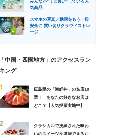
みんなが"リピ買い"している人
門メディア
建設×テクノロジーの最前線
気商品
スマホの写真／動画をもう一段
安全に 買い切りクラウドストレ
ージ
「中国・四国地方」のアクセスラン
キング
1
広島県の「海鮮丼」の名店10
選！ あなたの好きなお店は
どこ？【人気投票実施中】
2
クラシカルで洗練された味わ
いのスイーツを堪能できるお