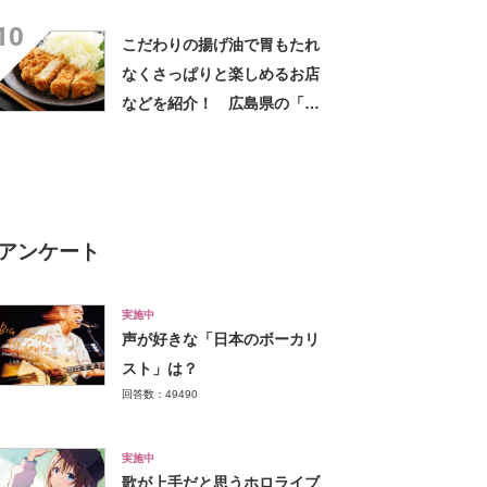
ーメン」の名店10選！
10
こだわりの揚げ油で胃もたれ
なくさっぱりと楽しめるお店
などを紹介！ 広島県の「と
んかつ」の名店10選！
アンケート
実施中
声が好きな「日本のボーカリ
スト」は？
回答数：49490
実施中
歌が上手だと思うホロライブ