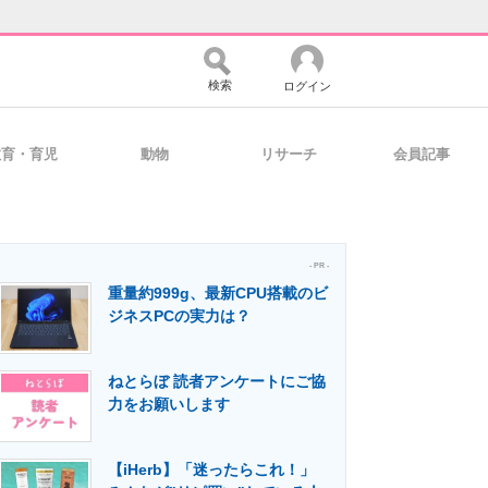
検索
ログイン
教育・育児
動物
リサーチ
会員記事
バイスの未来
好きが集まる 比べて選べる
- PR -
重量約999g、最新CPU搭載のビ
コミュニティ
マーケ×ITの今がよく分かる
ジネスPCの実力は？
ねとらぼ 読者アンケートにご協
・活用を支援
力をお願いします
【iHerb】「迷ったらこれ！」