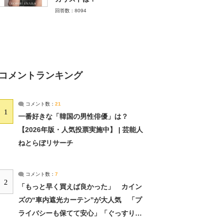
回答数：8094
コメントランキング
コメント数：
21
1
一番好きな「韓国の男性俳優」は？
【2026年版・人気投票実施中】 | 芸能人
ねとらぼリサーチ
コメント数：
7
2
「もっと早く買えば良かった」 カイン
ズの“車内遮光カーテン”が大人気 「プ
ライバシーも保てて安心」「ぐっすり眠