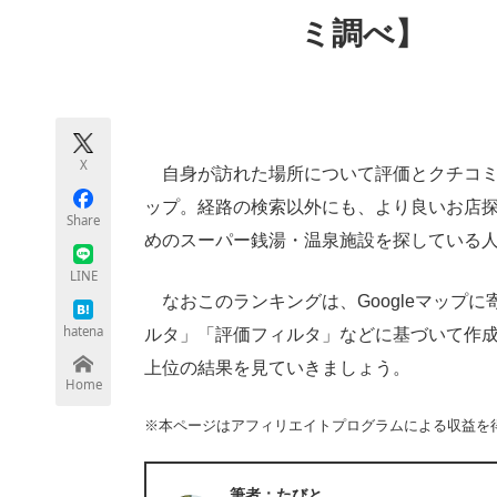
モノづくり技術者専門サイト
エレクトロ
ミ調べ】
ちょっと気になるネットの話題
X
自身が訪れた場所について評価とクチコミな
ップ。経路の検索以外にも、より良いお店
Share
めのスーパー銭湯・温泉施設を探している人に
LINE
なおこのランキングは、Googleマップ
hatena
ルタ」「評価フィルタ」などに基づいて作成さ
上位の結果を見ていきましょう。
Home
※本ページはアフィリエイトプログラムによる収益を
筆者：たびと