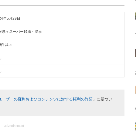
24年5月29日
根県＋スーパー銭湯・温泉
00件以上
し
し
ユーザーの権利およびコンテンツに対する権利の許諾
」に基づい
advertisement