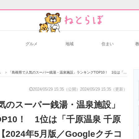
グルメ
地域
住まい
と未来を見通す
スマホと通信の最新トレンド
進化するPCとデ
県
>
「島根県で人気のスーパー銭湯・温泉施設」ランキングTOP10！ 1位は「千原温泉 千原湯谷湯治場」【2024年5月版／Googleクチコミ調べ】
のいまが分かる
企業ITのトレンドを詳説
経営リーダーの
2024/05/29 15:35（公開）
2024/05/29 15:35（更新）
気のスーパー銭湯・温泉施設」
T製品の総合サイト
IT製品の技術・比較・事例
製造業のIT導入
P10！ 1位は「千原温泉 千原
2024年5月版／Googleクチコ