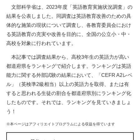
文部科学省は、2023年度「英語教育実施状況調査」の
ITの今と未来を見通す
結果を公表しました。同調査は英語教育改善のための具
体的な施策の現状について調査し、各教育委員会におけ
スマホと通信の最新トレンド
る英語教育の充実や改善を目的に、全国の公立小・中・
進化するPCとデバイスの未来
高校を対象に行われています。
好きが集まる 比べて選べる
本記事では調査結果から、高校3年生の英語力が高い
都道府県をランキングで紹介します。ランキングは英語
ビジネスと働き方のヒント
能力に関する外部試験の結果において、「CEFR A2レベ
AI活用のいまが分かる
ル」（英検準2級相当）以上の英語力を取得、または有
すると思われる生徒の割合を都道府県別にランキング化
企業ITのトレンドを詳説
したものです。それでは、ランキングを見ていきましょ
経営リーダーのコミュニティ
う！
マーケ×ITの今がよく分かる
※本ページはアフィリエイトプログラムによる収益を得ています
ITエンジニア向け専門サイト