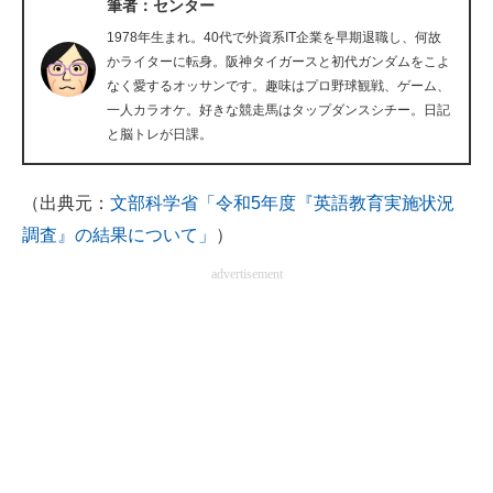
筆者：センター
企業向けIT製品の総合サイト
1978年生まれ。40代で外資系IT企業を早期退職し、何故
かライターに転身。阪神タイガースと初代ガンダムをこよ
IT製品の技術・比較・事例
なく愛するオッサンです。趣味はプロ野球観戦、ゲーム、
一人カラオケ。好きな競走馬はタップダンスシチー。日記
製造業のIT導入・活用を支援
と脳トレが日課。
モノづくり技術者専門サイト
（出典元：
文部科学省「令和5年度『英語教育実施状況
エレクトロニクス専門サイト
調査』の結果について」
）
電子設計の基本と応用
advertisement
エネルギーの専門メディア
建設×テクノロジーの最前線
ちょっと気になるネットの話題