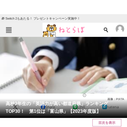
🎁 Switch 2もあたる！ プレゼントキャンペーン実施中！
ねとらぼメニュー
TOP
ニュース
エンタメ
クイズ
グルメ
地域
住まい
教育・育児
動物
リサーチ
高校
2024/06/05 11:00（公開）
画像：PIXTA
会員記事
高校3年生の「英語力が高い都道府県」ランキング
X
Share
LINE
hatena
TOP30！ 第1位は「富山県」【2023年度版】
メディア
目次を表示
注目記事を集めた総合ページ