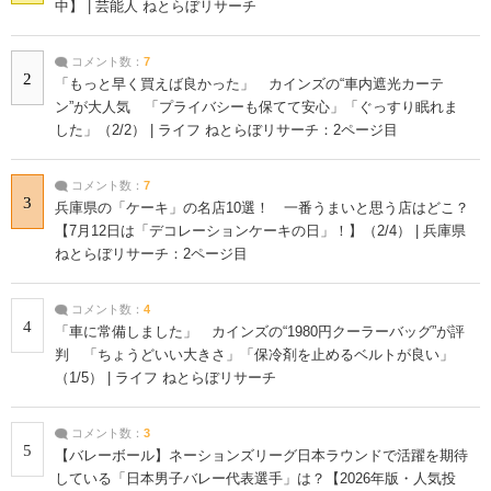
中】 | 芸能人 ねとらぼリサーチ
コメント数：
7
2
「もっと早く買えば良かった」 カインズの“車内遮光カーテ
ン”が大人気 「プライバシーも保てて安心」「ぐっすり眠れま
した」（2/2） | ライフ ねとらぼリサーチ：2ページ目
コメント数：
7
3
兵庫県の「ケーキ」の名店10選！ 一番うまいと思う店はどこ？
【7月12日は「デコレーションケーキの日」！】（2/4） | 兵庫県
ねとらぼリサーチ：2ページ目
コメント数：
4
4
「車に常備しました」 カインズの“1980円クーラーバッグ”が評
判 「ちょうどいい大きさ」「保冷剤を止めるベルトが良い」
（1/5） | ライフ ねとらぼリサーチ
コメント数：
3
5
【バレーボール】ネーションズリーグ日本ラウンドで活躍を期待
している「日本男子バレー代表選手」は？【2026年版・人気投