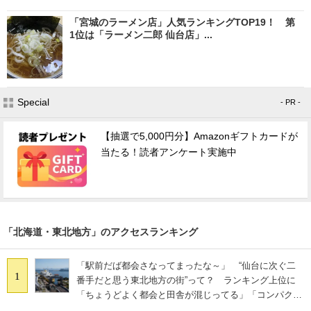
「宮城のラーメン店」人気ランキングTOP19！ 第
1位は「ラーメン二郎 仙台店」...
Special
- PR -
【抽選で5,000円分】Amazonギフトカードが
当たる！読者アンケート実施中
「北海道・東北地方」のアクセスランキング
「駅前だば都会さなってまったな～」 “仙台に次ぐ二
1
番手だと思う東北地方の街”って？ ランキング上位に
「ちょうどよく都会と田舎が混じってる」「コンパクト
にまとまったいい街」の声