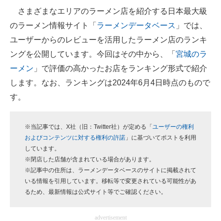
さまざまなエリアのラーメン店を紹介する日本最大級
ITの今と未来を見通す
のラーメン情報サイト「
ラーメンデータベース
」では、
ユーザーからのレビューを活用したラーメン店のランキ
スマホと通信の最新トレンド
ングを公開しています。今回はその中から、「
宮城のラ
進化するPCとデバイスの未来
ーメン
」で評価の高かったお店をランキング形式で紹介
します。なお、ランキングは2024年6月4日時点のもので
好きが集まる 比べて選べる
す。
ビジネスと働き方のヒント
AI活用のいまが分かる
※当記事では、X社（旧：Twitter社）が定める「
ユーザーの権利
およびコンテンツに対する権利の許諾
」に基づいてポストを利用
企業ITのトレンドを詳説
しています。
※閉店した店舗が含まれている場合があります。
経営リーダーのコミュニティ
※記事中の住所は、ラーメンデータベースのサイトに掲載されて
いる情報を引用しています。移転等で変更されている可能性があ
マーケ×ITの今がよく分かる
るため、最新情報は公式サイト等でご確認ください。
ITエンジニア向け専門サイト
advertisement