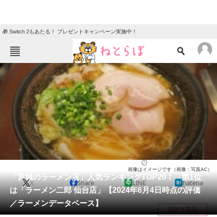
🎁 Switch 2もあたる！ プレゼントキャンペーン実施中！
ねとらぼメニュー
TOP
ニュース
エンタメ
クイズ
グルメ
地域
住まい
教育・育児
動物
リサーチ
宮城県
2024/06/07 09:30（公開）
画像はイメージです（画像：写真AC）
会員記事
「宮城のラーメン店」人気ランキングTOP20！ 第1位
X
Share
LINE
hatena
は「ラーメン二郎 仙台店」【2024年6月4日時点の評価
メディア
／ラーメンデータベース】
目次を表示
注目記事を集めた総合ページ