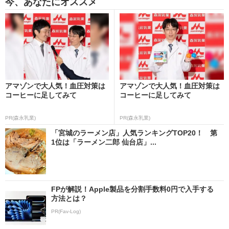
今、あなたにオススメ
アマゾンで大人気！血圧対策は
アマゾンで大人気！血圧対策は
コーヒーに足してみて
コーヒーに足してみて
PR(森永乳業)
PR(森永乳業)
「宮城のラーメン店」人気ランキングTOP20！ 第
1位は「ラーメン二郎 仙台店」...
FPが解説！Apple製品を分割手数料0円で入手する
方法とは？
PR(Fav-Log)