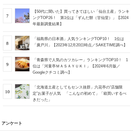
【50代に聞いた】買ってきてほしい「仙台土産」ランキ
7
ングTOP26！ 第1位は「ずんだ餅（甘仙堂）」【2024
年最新調査結果】
「福島県の日本酒」人気ランキングTOP10！ 1位は
8
「廣戸川」【2023年12月20日時点／SAKETIME調べ】
「青森県で人気のカツカレー」ランキングTOP10！ 1
9
位は「河童亭ＭＡＳＡＹＵＫＩ」【2024年6月版／
Googleクチコミ調べ】
「北海道土産としてもセンス抜群」六花亭の“店舗限
10
定”お菓子が人気 「こんなの初めて」「箱買いするべ
きだった」
アンケート