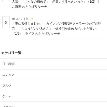
人気 「こんなの初めて」「箱買いするべきだった」（1/2） |
北海道 ねとらぼリサーチ
コメント数：
4
5
「車に常備しました」 カインズの“1980円クーラーバッグ”が評
判 「ちょうどいい大きさ」「保冷剤を止めるベルトが良い」
（1/5） | ライフ ねとらぼリサーチ
カテゴリ一覧
IT・科学
エンタメ
グルメ
ゲーム
スポーツ