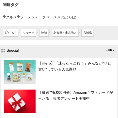
関連タグ
グルメ
ラーメンデータベース × ねとらぼ
TOP
リサーチ
地域
北海道・東北地方
宮城県
>
>
>
>
Special
- PR -
【iHerb】「迷ったらこれ！」みんなが"リピ
買い"している人気商品
【抽選で5,000円分】Amazonギフトカードが
当たる！読者アンケート実施中