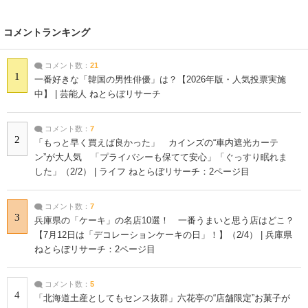
コメントランキング
コメント数：
21
1
一番好きな「韓国の男性俳優」は？【2026年版・人気投票実施
中】 | 芸能人 ねとらぼリサーチ
コメント数：
7
2
「もっと早く買えば良かった」 カインズの“車内遮光カーテ
ン”が大人気 「プライバシーも保てて安心」「ぐっすり眠れま
した」（2/2） | ライフ ねとらぼリサーチ：2ページ目
コメント数：
7
3
兵庫県の「ケーキ」の名店10選！ 一番うまいと思う店はどこ？
【7月12日は「デコレーションケーキの日」！】（2/4） | 兵庫県
ねとらぼリサーチ：2ページ目
コメント数：
5
4
「北海道土産としてもセンス抜群」六花亭の“店舗限定”お菓子が