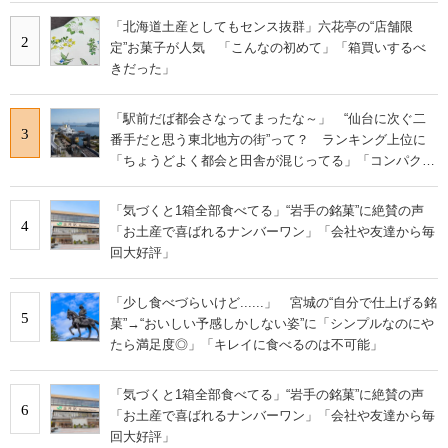
「北海道土産としてもセンス抜群」六花亭の“店舗限
2
定”お菓子が人気 「こんなの初めて」「箱買いするべ
きだった」
「駅前だば都会さなってまったな～」 “仙台に次ぐ二
3
番手だと思う東北地方の街”って？ ランキング上位に
「ちょうどよく都会と田舎が混じってる」「コンパクト
にまとまったいい街」の声
「気づくと1箱全部食べてる」“岩手の銘菓”に絶賛の声
4
「お土産で喜ばれるナンバーワン」「会社や友達から毎
回大好評」
「少し食べづらいけど......」 宮城の“自分で仕上げる銘
5
菓”→“おいしい予感しかしない姿”に「シンプルなのにや
たら満足度◎」「キレイに食べるのは不可能」
「気づくと1箱全部食べてる」“岩手の銘菓”に絶賛の声
6
「お土産で喜ばれるナンバーワン」「会社や友達から毎
回大好評」