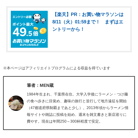
【楽天】PR：お買い物マラソンは
8/11（火）01:59まで！ まずはエ
ントリーから！
※本ページはアフィリエイトプログラムによる収益を得ています
筆者：MEN蔵
1984年生まれ、千葉県在住。大学入学後にラーメン・つけ麺
の食べ歩きに目覚め、趣味の旅行と並行して地方遠征を開始
（47都道府県制覇まであと少し）。2013年頃からラーメン情
報サイトや雑誌に投稿を始め、週末を雑文書きと新店巡りに
費やす。現在は年間250～300杯程度で安定。