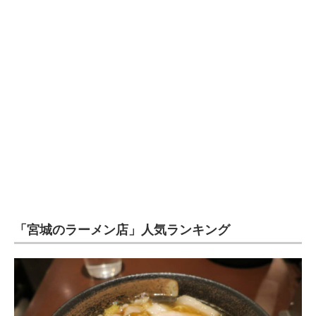
企業向けIT製品の総合サイト
IT製品の技術・比較・事例
製造業のIT導入・活用を支援
モノづくり技術者専門サイト
エレクトロニクス専門サイト
電子設計の基本と応用
エネルギーの専門メディア
「宮城のラーメン店」人気ランキング
建設×テクノロジーの最前線
ちょっと気になるネットの話題