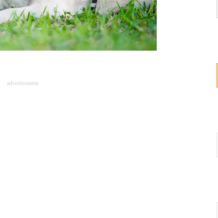
advertisement