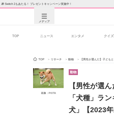
🎁 Switch 2もあたる！ プレゼントキャンペーン実施中！
メディア
TOP
ニュース
エンタメ
クイズ
注目記事を集めた総合ページ
ITの今
TOP
>
リサーチ
>
動物
>
【男性が選んだ】子どもと一緒
ビジネスと働き方のヒント
AI活用
動物
【男性が選ん
画像：PIXTA
ITエンジニア向け専門サイト
企業向けI
「犬種」ランキ
犬」【2023