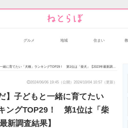
グルメ
地域
住まい
と未来を見通す
スマホと通信の最新トレンド
進化するPCとデ
に育てたい「犬種」ランキングTOP29！ 第1位は「柴犬」【2023年最新調査結果】
のいまが分かる
企業ITのトレンドを詳説
経営リーダーの
2024/06/06 19:45（公開）
2024/10/04 10:57（更新）
だ】子どもと一緒に育てたい
T製品の総合サイト
IT製品の技術・比較・事例
製造業のIT導入
ングTOP29！ 第1位は「柴
年最新調査結果】