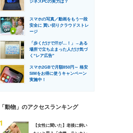
ジネスPCの実力は？
門メディア
建設×テクノロジーの最前線
スマホの写真／動画をもう一段
安全に 買い切りクラウドストレ
ージ
「歩くだけで汗が…！」→ある
場所で立ち止まった人だけ気づ
く“レア広告”
スマホ2GBで月額850円～ 格安
SIMをお得に使うキャンペーン
実施中！
「動物」のアクセスランキング
1
【女性に聞いた】老後に飼い