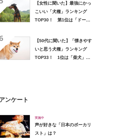
5
【女性に聞いた】最強にかっ
いつかない」の声も
こいい「犬種」ランキング
TOP30！ 第1位は「ドーベ
ルマン」【2026年最新調査結
6
果】
【50代に聞いた】「懐きやす
いと思う犬種」ランキング
TOP33！ 1位は「柴犬」に
決定！【2022年最新調査結
果】
アンケート
実施中
声が好きな「日本のボーカリ
スト」は？