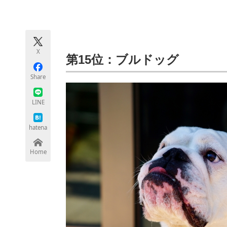
モノづくり技術者専門サイト
エレクトロ
X
ちょっと気になるネットの話題
第15位：ブルドッグ
Share
LINE
hatena
Home