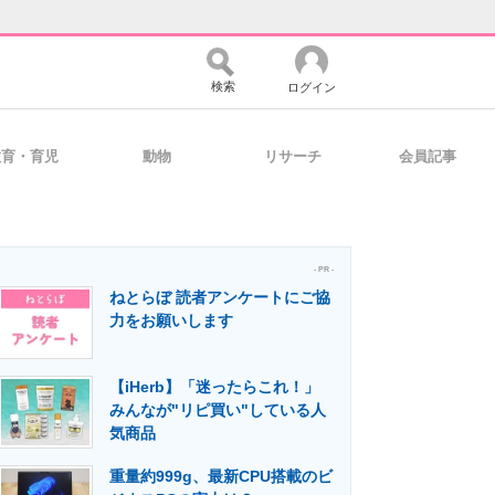
検索
ログイン
教育・育児
動物
リサーチ
会員記事
バイスの未来
好きが集まる 比べて選べる
- PR -
ねとらぼ 読者アンケートにご協
コミュニティ
マーケ×ITの今がよく分かる
力をお願いします
【iHerb】「迷ったらこれ！」
・活用を支援
みんなが"リピ買い"している人
気商品
重量約999g、最新CPU搭載のビ