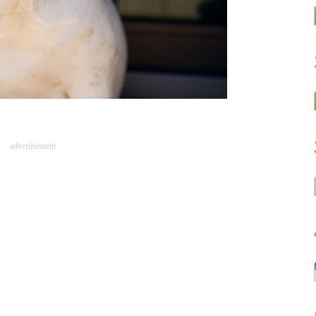
advertisement