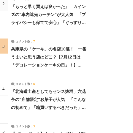
2
「もっと早く買えば良かった」 カイン
ズの“車内遮光カーテン”が大人気 「プ
ライバシーも保てて安心」「ぐっすり眠
れました」（2/2） | ライフ ねとらぼリ
サーチ：2ページ目
コメント数：
7
3
兵庫県の「ケーキ」の名店10選！ 一番
うまいと思う店はどこ？【7月12日は
「デコレーションケーキの日」！】
（2/4） | 兵庫県 ねとらぼリサーチ：2ペ
ージ目
コメント数：
5
4
「北海道土産としてもセンス抜群」六花
亭の“店舗限定”お菓子が人気 「こんな
の初めて」「箱買いするべきだった」
（1/2） | 北海道 ねとらぼリサーチ
コメント数：
3
5