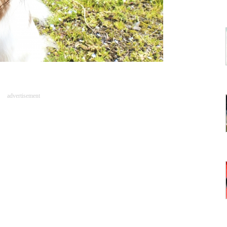
advertisement