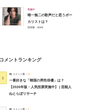
実施中
唯一無二の歌声だと思うボー
カリストは？
回答数：8069
コメントランキング
コメント数：
21
1
一番好きな「韓国の男性俳優」は？
【2026年版・人気投票実施中】 | 芸能人
ねとらぼリサーチ
コメント数：
7