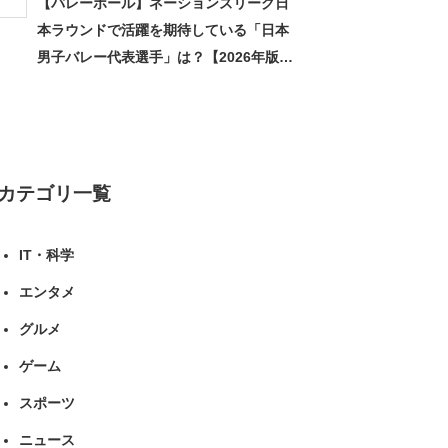
【バレーボール】ネーションズリーグ日
本ラウンドで活躍を期待している「日本
男子バレー代表選手」は？【2026年版・
人気投票実施中】（投票結果） | スポー
ツ ねとらぼリサーチ
カテゴリ一覧
IT・科学
エンタメ
グルメ
ゲーム
スポーツ
ニュース