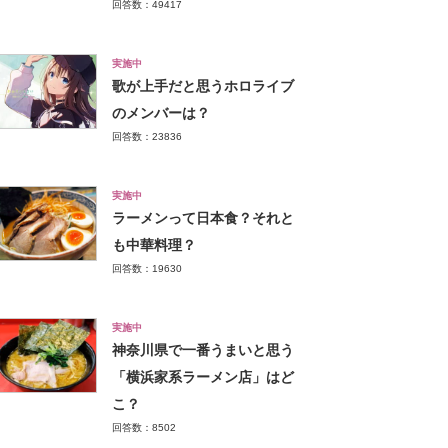
回答数：49417
実施中
歌が上手だと思うホロライブ
のメンバーは？
回答数：23836
実施中
ラーメンって日本食？それと
も中華料理？
回答数：19630
実施中
神奈川県で一番うまいと思う
「横浜家系ラーメン店」はど
こ？
回答数：8502