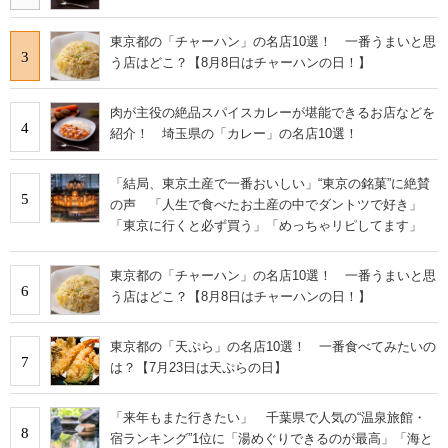
東京都の「チャーハン」の名店10選！ 一番うまいと思
3
う店はどこ？【8月8日はチャーハンの日！】
肉が主役の絶品スパイスカレーが堪能できるお店などを
4
紹介！ 埼玉県の「カレー」の名店10選！
「結局、東京土産で一番おいしい」“東京の銘菓”に絶賛
5
の声 「人生で食べたお土産の中でダントツで好き」
「東京に行くと必ず買う」「めっちゃリピしてます」
東京都の「チャーハン」の名店10選！ 一番うまいと思
6
う店はどこ？【8月8日はチャーハンの日！】
東京都の「天ぷら」の名店10選！ 一番食べてみたいの
7
は？【7月23日は天ぷらの日】
「来年もまた行きたい」 千葉県で人気の“温泉旅館・
8
宿ランキング”1位に「湯めぐりできるのが最高」「海と