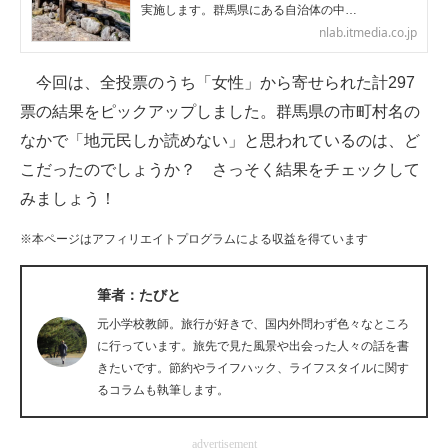
実施します。群馬県にある自治体の中…
企業向けIT製品の総合サイト
nlab.itmedia.co.jp
IT製品の技術・比較・事例
今回は、全投票のうち「女性」から寄せられた計297
製造業のIT導入・活用を支援
票の結果をピックアップしました。群馬県の市町村名の
なかで「地元民しか読めない」と思われているのは、ど
モノづくり技術者専門サイト
こだったのでしょうか？ さっそく結果をチェックして
エレクトロニクス専門サイト
みましょう！
電子設計の基本と応用
※本ページはアフィリエイトプログラムによる収益を得ています
エネルギーの専門メディア
筆者：たびと
元小学校教師。旅行が好きで、国内外問わず色々なところ
建設×テクノロジーの最前線
に行っています。旅先で見た風景や出会った人々の話を書
ちょっと気になるネットの話題
きたいです。節約やライフハック、ライフスタイルに関す
るコラムも執筆します。
advertisement