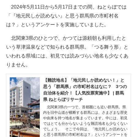
2024年5月11日から5月17日までの間、ねとらぼでは
ITの今と未来を見通す
「『地元民しか読めない』と思う群馬県の市町村名
は？」というアンケートを実施していました。
スマホと通信の最新トレンド
北関東3県のひとつで、かつては源頼朝も利用したと
進化するPCとデバイスの未来
いう草津温泉などで知られる群馬県。「つる舞う形」と
好きが集まる 比べて選べる
いわれる県域には、初見では読みづらい地名も少なくあ
りません。
ビジネスと働き方のヒント
AI活用のいまが分かる
【難読地名】「地元民しか読めない！」と
思う「群馬県」の市町村名はなに？ 3つの
企業ITのトレンドを詳説
自治体を紹介！【人気投票実施中】 | 群馬
県 ねとらぼリサーチ
経営リーダーのコミュニティ
北関東3県の一つで、首都圏にも近い群馬県。県
内を旧中山道が横断する群馬には、さまざまな歴史
マーケ×ITの今がよく分かる
や由来を持つ地名が集まっています。中には、初見
ではとても分からないような難読地名も少なくない
でしょう。 そこで今回は、「地元民しか読めない
ITエンジニア向け専門サイト
と思う群馬県の市町村名は？」というアンケートを