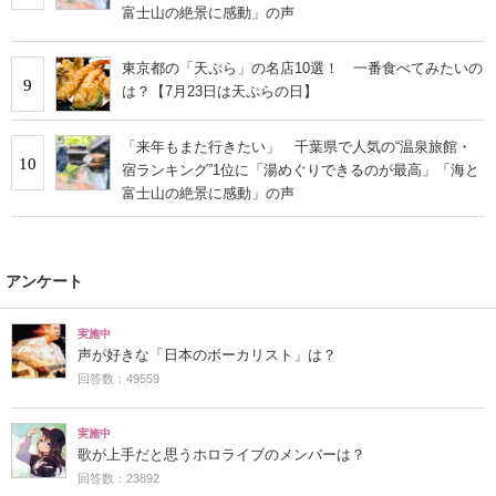
富士山の絶景に感動」の声
東京都の「天ぷら」の名店10選！ 一番食べてみたいの
9
は？【7月23日は天ぷらの日】
「来年もまた行きたい」 千葉県で人気の“温泉旅館・
10
宿ランキング”1位に「湯めぐりできるのが最高」「海と
富士山の絶景に感動」の声
アンケート
実施中
声が好きな「日本のボーカリスト」は？
回答数：49559
実施中
歌が上手だと思うホロライブのメンバーは？
回答数：23892