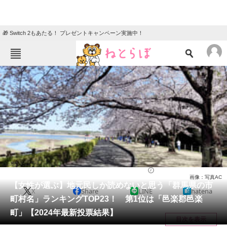
🎁 Switch 2もあたる！ プレゼントキャンペーン実施中！
ねとらぼメニュー
TOP
ニュース
エンタメ
クイズ
グルメ
地域
住まい
教育・育児
動物
リサーチ
群馬県
2024/06/15 12:40（公開）
画像：写真AC
会員記事
【女性が選ぶ】地元民しか読めないと思う「群馬県の市
X
Share
LINE
hatena
町村名」ランキングTOP23！ 第1位は「邑楽郡邑楽
メディア
町」【2024年最新投票結果】
目次を表示
注目記事を集めた総合ページ