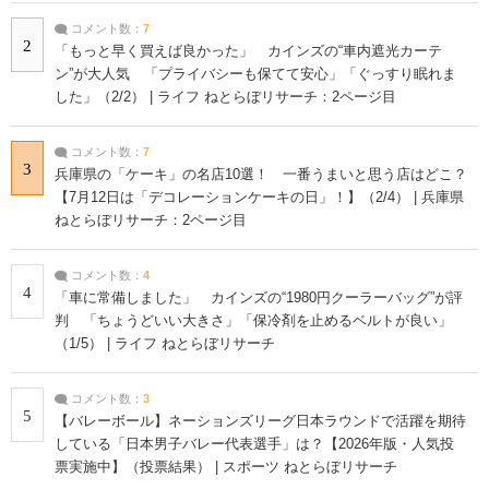
コメント数：
7
2
「もっと早く買えば良かった」 カインズの“車内遮光カーテ
ン”が大人気 「プライバシーも保てて安心」「ぐっすり眠れま
した」（2/2） | ライフ ねとらぼリサーチ：2ページ目
コメント数：
7
3
兵庫県の「ケーキ」の名店10選！ 一番うまいと思う店はどこ？
【7月12日は「デコレーションケーキの日」！】（2/4） | 兵庫県
ねとらぼリサーチ：2ページ目
コメント数：
4
4
「車に常備しました」 カインズの“1980円クーラーバッグ”が評
判 「ちょうどいい大きさ」「保冷剤を止めるベルトが良い」
（1/5） | ライフ ねとらぼリサーチ
コメント数：
3
5
【バレーボール】ネーションズリーグ日本ラウンドで活躍を期待
している「日本男子バレー代表選手」は？【2026年版・人気投
票実施中】（投票結果） | スポーツ ねとらぼリサーチ