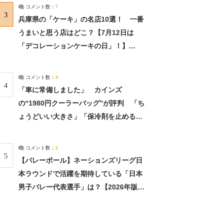
サーチ：2ページ目
コメント数：
7
3
兵庫県の「ケーキ」の名店10選！ 一番
うまいと思う店はどこ？【7月12日は
「デコレーションケーキの日」！】
（2/4） | 兵庫県 ねとらぼリサーチ：2ペ
ージ目
コメント数：
4
4
「車に常備しました」 カインズ
の“1980円クーラーバッグ”が評判 「ち
ょうどいい大きさ」「保冷剤を止めるベ
ルトが良い」（1/5） | ライフ ねとらぼ
リサーチ
コメント数：
3
5
【バレーボール】ネーションズリーグ日
本ラウンドで活躍を期待している「日本
男子バレー代表選手」は？【2026年版・
人気投票実施中】（投票結果） | スポー
ツ ねとらぼリサーチ