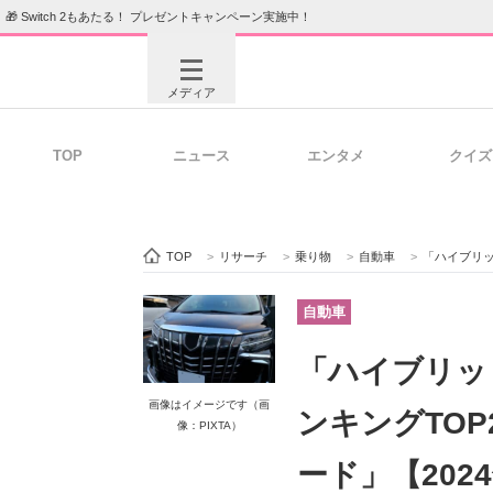
🎁 Switch 2もあたる！ プレゼントキャンペーン実施中！
メディア
TOP
ニュース
エンタメ
クイズ
注目記事を集めた総合ページ
ITの今
TOP
>
リサーチ
>
乗り物
>
自動車
>
「ハイブリッド」
ビジネスと働き方のヒント
AI活用
自動車
「ハイブリッ
ITエンジニア向け専門サイト
企業向けI
画像はイメージです（画
ンキングTOP
像：PIXTA）
ード」【202