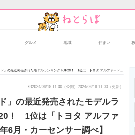
グルメ
地域
住まい
と未来を見通す
スマホと通信の最新トレンド
進化するPCとデ
の最近発売されたモデルランキングTOP20！ 1位は「トヨタ アルファード」【2024年6月・カーセンサー調べ】
のいまが分かる
企業ITのトレンドを詳説
経営リーダーの
2024/06/18 11:00（公開）
2024/06/18 11:00（更新）
ド」の最近発売されたモデルラ
T製品の総合サイト
IT製品の技術・比較・事例
製造業のIT導入
20！ 1位は「トヨタ アルファ
4年6月・カーセンサー調べ】