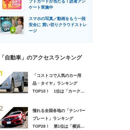
フトカードが当たる！読者アン
門メディア
建設×テクノロジーの最前線
ケート実施中
スマホの写真／動画をもう一段
安全に 買い切りクラウドストレ
ージ
「自動車」のアクセスランキング
1
「コストコで人気のカー用
品・タイヤ」ランキング
TOP10！ 1位は「カークラ
ンドシグネチャー マイクロフ
2
ァイバータオル 36枚」
憧れる全国各地の「ナンバー
【2024年3月27日時点】
プレート」ランキング
TOP28！ 第1位は「横浜」