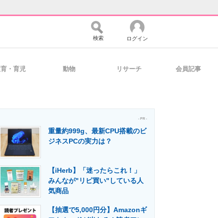
検索
ログイン
教育・育児
動物
リサーチ
会員記事
バイスの未来
好きが集まる 比べて選べる
- PR -
重量約999g、最新CPU搭載のビ
コミュニティ
マーケ×ITの今がよく分かる
ジネスPCの実力は？
【iHerb】「迷ったらこれ！」
・活用を支援
みんなが"リピ買い"している人
気商品
【抽選で5,000円分】Amazonギ