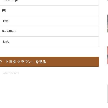
182～185ps
FR
-km/L
0～2487cc
-km/L
で「トヨタ クラウン」を見る
advertisement