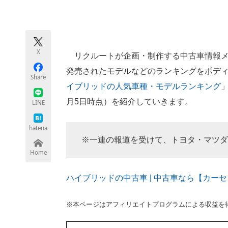
モノづくり技術者専門サイト
エレクトロ
X
リクルートが企画・制作する中古車情報メ
ちょっと気になるネットの話題
発売されたモデルなどのランキングをボデ
Share
イブリッドの人気車種・モデルランキング
月5日時点）を紹介していきます。
LINE
hatena
※一連の報道を受けて、トヨタ・マツダ
Home
ハイブリッドの中古車 | 中古車なら【カーセンサーnet
※本ページはアフィリエイトプログラムによる収益を