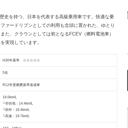
）
い歴史を持つ、日本を代表する高級乗用車です。快適な乗
ーファードリブンとしての利用も念頭に置かれた、ゆとり
また、クラウンとしては初となるFCEV（燃料電池車）
性を実現しています。
H30年基準 ☆☆☆☆☆
5名
R12年度燃費基準達成車
18.0km/L
└市街地：14.4km/L
└郊外：18.4km/L
└高速：19.7km/L