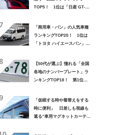
TOP5！ 1位は「日産 GT-
R」【2023年最新調査結果】
7
「商用車・バン」の人気車種
ランキングTOP20！ 1位は
「トヨタ ハイエースバン」
【2024年12月・カーセンサー
8
調べ】
【50代が選ぶ】憧れる「全国
各地のナンバープレート」ラ
ンキングTOP18！ 第1位は
「湘南」【2024年最新投票結
9
果】
「仮眠する時や着替えをする
時に便利」 日差しも視線も
遮る“車用マグネットカーテ
ン”が便利 「取り付けが本当
10
に楽ちん」「暑さも以前より