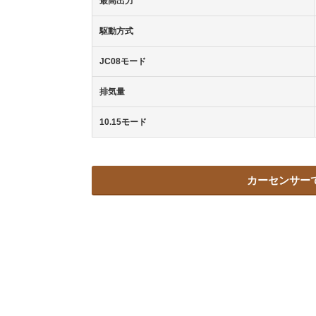
最高出力
駆動方式
JC08モード
排気量
10.15モード
カーセンサー