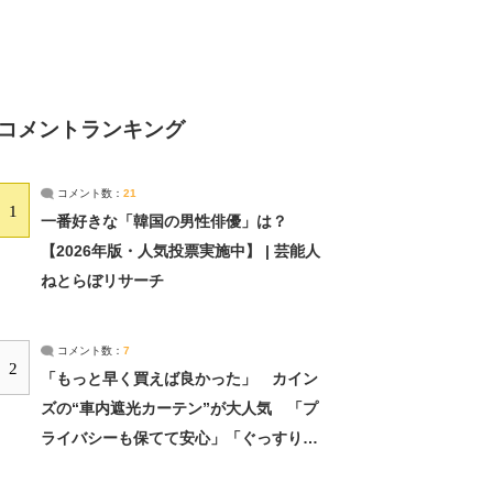
コメントランキング
コメント数：
21
1
一番好きな「韓国の男性俳優」は？
【2026年版・人気投票実施中】 | 芸能人
ねとらぼリサーチ
コメント数：
7
2
「もっと早く買えば良かった」 カイン
ズの“車内遮光カーテン”が大人気 「プ
ライバシーも保てて安心」「ぐっすり眠
れました」（2/2） | ライフ ねとらぼリ