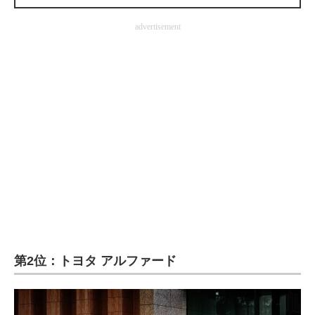
企業向けIT製品の総合サイト
advertisement
IT製品の技術・比較・事例
製造業のIT導入・活用を支援
モノづくり技術者専門サイト
エレクトロニクス専門サイト
電子設計の基本と応用
エネルギーの専門メディア
建設×テクノロジーの最前線
ちょっと気になるネットの話題
第2位：トヨタ アルファード