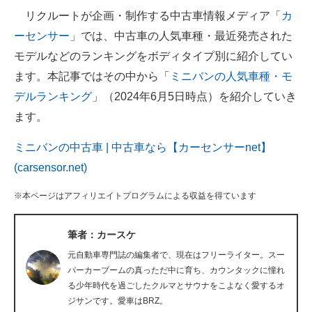
リクルートが企画・制作する中古車情報メディア「
カ
ITの今と未来を見通す
ーセンサー
」では、中古車の人気車種・最近発売された
モデルなどのランキングをボディタイプ別に紹介してい
スマホと通信の最新トレンド
ます。本記事ではその中から「
ミニバンの人気車種・モ
進化するPCとデバイスの未来
デルランキング
」（2024年6月5日時点）を紹介していき
ます。
好きが集まる 比べて選べる
ミニバンの中古車 | 中古車なら【カーセンサーnet】
ビジネスと働き方のヒント
(carsensor.net)
AI活用のいまが分かる
※本ページはアフィリエイトプログラムによる収益を得ています
企業ITのトレンドを詳説
筆者：カースケ
経営リーダーのコミュニティ
元自動車専門誌の編集者で、現在はフリーライター。スー
マーケ×ITの今がよく分かる
パーカーブームの真っただ中に育ち、カウンタックに憧れ
る少年時代を過ごしたクルマとサウナをこよなく愛するオ
ITエンジニア向け専門サイト
ジサンです。愛車はBRZ。