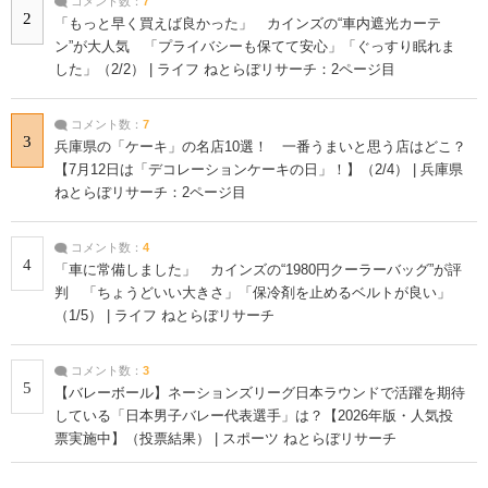
コメント数：
7
2
「もっと早く買えば良かった」 カインズの“車内遮光カーテ
ン”が大人気 「プライバシーも保てて安心」「ぐっすり眠れま
した」（2/2） | ライフ ねとらぼリサーチ：2ページ目
コメント数：
7
3
兵庫県の「ケーキ」の名店10選！ 一番うまいと思う店はどこ？
【7月12日は「デコレーションケーキの日」！】（2/4） | 兵庫県
ねとらぼリサーチ：2ページ目
コメント数：
4
4
「車に常備しました」 カインズの“1980円クーラーバッグ”が評
判 「ちょうどいい大きさ」「保冷剤を止めるベルトが良い」
（1/5） | ライフ ねとらぼリサーチ
コメント数：
3
5
【バレーボール】ネーションズリーグ日本ラウンドで活躍を期待
している「日本男子バレー代表選手」は？【2026年版・人気投
票実施中】（投票結果） | スポーツ ねとらぼリサーチ