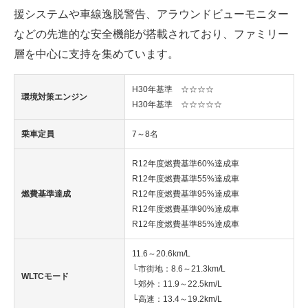
援システムや車線逸脱警告、アラウンドビューモニター
などの先進的な安全機能が搭載されており、ファミリー
層を中心に支持を集めています。
H30年基準 ☆☆☆☆
環境対策エンジン
H30年基準 ☆☆☆☆☆
乗車定員
7～8名
R12年度燃費基準60%達成車
R12年度燃費基準55%達成車
燃費基準達成
R12年度燃費基準95%達成車
R12年度燃費基準90%達成車
R12年度燃費基準85%達成車
11.6～20.6km/L
└市街地：8.6～21.3km/L
WLTCモード
└郊外：11.9～22.5km/L
└高速：13.4～19.2km/L