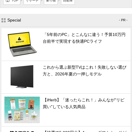
TOP
リサーチ
乗り物
自動車
>
>
>
Special
- PR -
「5年前のPC」とこんなに違う！予算10万円
台前半で実現する快適PCライフ
これから選ぶ新型TVはこれ！失敗しない選び
方と、2026年夏の一押しモデル
【iHerb】「迷ったらこれ！」みんなが"リピ
買い"している人気商品