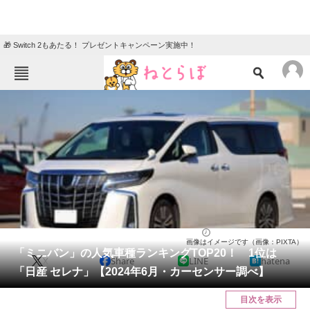
🎁 Switch 2もあたる！ プレゼントキャンペーン実施中！
ねとらぼメニュー
TOP
ニュース
エンタメ
クイズ
グルメ
地域
住まい
教育・育児
動物
リサーチ
自動車
2024/06/07 20:00（公開）
画像はイメージです（画像：PIXTA）
会員記事
「ミニバン」の人気車種ランキングTOP20！ 1位は
X
Share
LINE
hatena
「日産 セレナ」【2024年6月・カーセンサー調べ】
メディア
目次を表示
注目記事を集めた総合ページ