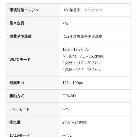
環境対策エンジン
H30年基準 ☆☆☆☆☆
乗車定員
7名
燃費基準達成
R12年度燃費基準達成車
10.3～18.7km/L
└市街地：7.1～16.2km/L
WLTCモード
└郊外：11.0～20.3km/L
└高速：12.2～18.9km/L
最高出力
182～190ps
駆動方式
FF/4WD
JC08モード
-km/L
排気量
2487～2493cc
10.15モード
-km/L