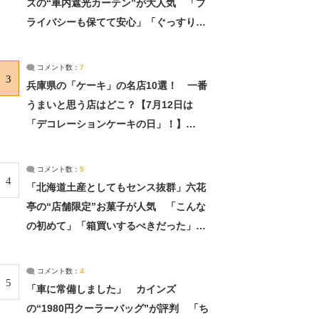
ズの“車内遮光カーテン”が大人気 「プ
ライバシーも保てて安心」「ぐっすり眠
れました」（2/2） | ライフ ねとらぼリ
サーチ：2ページ目
コメント数：
7
3
兵庫県の「ケーキ」の名店10選！ 一番
うまいと思う店はどこ？【7月12日は
「デコレーションケーキの日」！】
（2/4） | 兵庫県 ねとらぼリサーチ：2ペ
ージ目
コメント数：
5
4
「北海道土産としてもセンス抜群」六花
亭の“店舗限定”お菓子が人気 「こんな
の初めて」「箱買いするべきだった」
（1/2） | 北海道 ねとらぼリサーチ
コメント数：
4
5
「車に常備しました」 カインズ
の“1980円クーラーバッグ”が評判 「ち