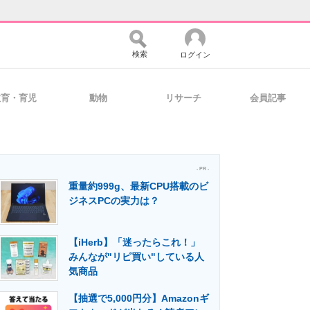
検索
ログイン
教育・育児
動物
リサーチ
会員記事
バイスの未来
好きが集まる 比べて選べる
- PR -
重量約999g、最新CPU搭載のビ
コミュニティ
マーケ×ITの今がよく分かる
ジネスPCの実力は？
【iHerb】「迷ったらこれ！」
・活用を支援
みんなが"リピ買い"している人
気商品
【抽選で5,000円分】Amazonギ