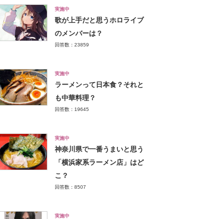
実施中
歌が上手だと思うホロライブ
のメンバーは？
回答数：23859
実施中
ラーメンって日本食？それと
も中華料理？
回答数：19645
実施中
神奈川県で一番うまいと思う
「横浜家系ラーメン店」はど
こ？
回答数：8507
実施中