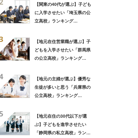
2
【関東の40代が選ぶ】子ども
に入学させたい「埼玉県の公
立高校」ランキング
TOP13！ 第1位は「浦和高
3
校」【2023年最新調査結果】
【地元在住営業職が選ぶ】子
どもを入学させたい「群馬県
の公立高校」ランキング
TOP6！ 第1位は「前橋高
4
校」「高崎高校」【2023年最
【地元の主婦が選ぶ】優秀な
新調査結果】
生徒が多いと思う「兵庫県の
公立高校」ランキング
TOP17！ 第1位は「長田高
5
校」【2023年最新調査結果】
【地元在住の30代以下が選
ぶ】子どもを進学させたい
「静岡県の私立高校」ランキ