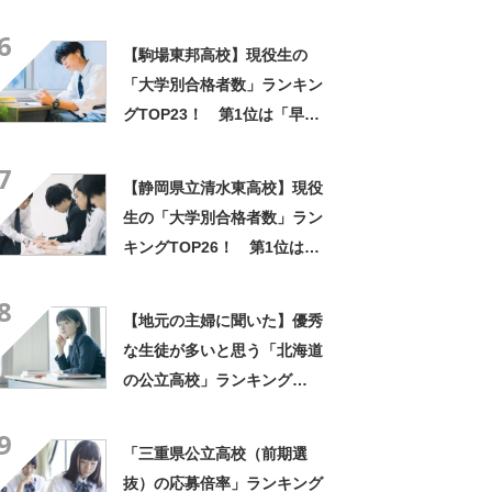
ングTOP15！ 第1位は「静
6
岡学園高校」【2023年最新調
【駒場東邦高校】現役生の
査結果】
「大学別合格者数」ランキン
グTOP23！ 第1位は「早稲
田大学」【2024年度入試】
7
【静岡県立清水東高校】現役
生の「大学別合格者数」ラン
キングTOP26！ 第1位は
「常葉大学」【2024年度入
8
試】
【地元の主婦に聞いた】優秀
な生徒が多いと思う「北海道
の公立高校」ランキング
TOP20！ 第1位は「札幌南
9
高校」【2024年最新調査結
「三重県公立高校（前期選
果】
抜）の応募倍率」ランキング