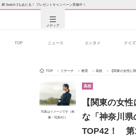
🎁 Switch 2もあたる！ プレゼントキャンペーン実施中！
メディア
TOP
ニュース
エンタメ
クイズ
注目記事を集めた総合ページ
ITの今
TOP
>
リサーチ
>
教育
>
高校
>
【関東の女性に聞いた】子ど
ビジネスと働き方のヒント
AI活用
高校
【関東の女性
ITエンジニア向け専門サイト
企業向けI
写真はイメージです（画
な「神奈川県
像：写真AC）
TOP42！ 