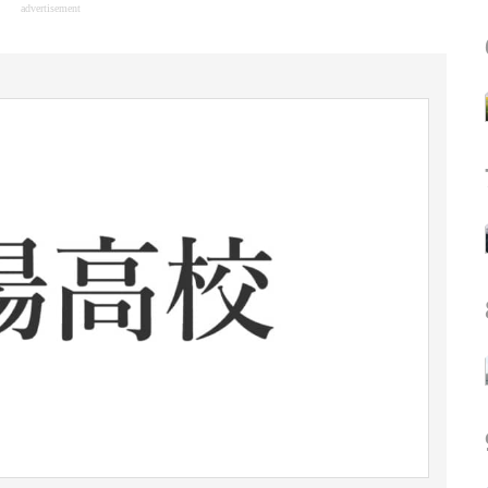
advertisement