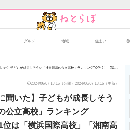
グルメ
地域
住まい
と未来を見通す
スマホと通信の最新トレンド
進化するPCとデ
もが成長しそうな「神奈川県の公立高校」ランキングTOP42！ 第1位は「横浜国際高校」「湘南高校」【2024年最新調査結果】
のいまが分かる
企業ITのトレンドを詳説
経営リーダーの
2024/06/07 18:15（公開）
2024/06/07 18:15（更新）
に聞いた】子どもが成長しそう
T製品の総合サイト
IT製品の技術・比較・事例
製造業のIT導入
の公立高校」ランキング
第1位は「横浜国際高校」「湘南高