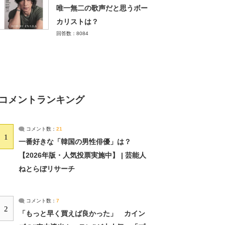
唯一無二の歌声だと思うボー
カリストは？
回答数：8084
コメントランキング
コメント数：
21
1
一番好きな「韓国の男性俳優」は？
【2026年版・人気投票実施中】 | 芸能人
ねとらぼリサーチ
コメント数：
7
2
「もっと早く買えば良かった」 カイン