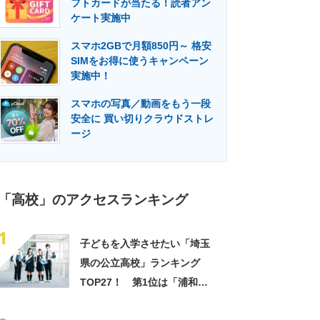
フトカードが当たる！読者アン
門メディア
建設×テクノロジーの最前線
ケート実施中
スマホ2GBで月額850円～ 格安
SIMをお得に使うキャンペーン
実施中！
スマホの写真／動画をもう一段
安全に 買い切りクラウドストレ
ージ
「高校」のアクセスランキング
1
子どもを入学させたい「埼玉
県の公立高校」ランキング
TOP27！ 第1位は「浦和高
校」【2025年最新調査結果】