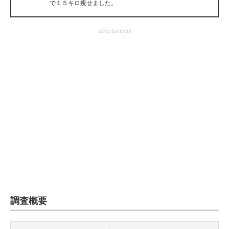
で１５キロ痩せました。
企業向けIT製品の総合サイト
advertisement
IT製品の技術・比較・事例
製造業のIT導入・活用を支援
モノづくり技術者専門サイト
エレクトロニクス専門サイト
電子設計の基本と応用
エネルギーの専門メディア
建設×テクノロジーの最前線
ちょっと気になるネットの話題
調査概要