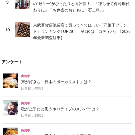
9
の“ゼリー”がぴったりと高評価！ 「凍らせて保冷剤代
わりに」「お弁当のおともに一石二鳥♪」
東武百貨店池袋店で買ってきてほしい「洋菓子ブラン
10
ド」ランキングTOP29！ 第1位は「ゴディバ」【2026
年最新調査結果】
アンケート
実施中
声が好きな「日本のボーカリスト」は？
回答数：49321
実施中
歌が上手だと思うホロライブのメンバーは？
回答数：23823
実施中