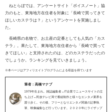
ねとらぼでは、アンケートサイト「ボイスノート」協
ITの今と未来を見通す
力のもと、東海地方在住者を対象に「長崎で買ってきて
ほしいカステラは？」というアンケートを実施しまし
スマホと通信の最新トレンド
た。
進化するPCとデバイスの未来
長崎県の名物で、お土産の定番としても人気の「カス
好きが集まる 比べて選べる
テラ」。果たして、東海地方在住者から「長崎で買って
きてほしい」と支持されたのは、どのカステラだったの
ビジネスと働き方のヒント
でしょうか。ランキングを見ていきましょう。
AI活用のいまが分かる
※本ページはアフィリエイトプログラムによる収益を得ています
企業ITのトレンドを詳説
筆者：高橋マナブ
経営リーダーのコミュニティ
1979年生まれ。雑誌編集者→IT企業でニュースサイトの立
マーケ×ITの今がよく分かる
ち上げ→民放テレビ局で番組制作と様々なエンタメ業界を
渡り歩く。その後、フリーとなりエンタメ関連の記事執
ITエンジニア向け専門サイト
筆、映像編集など行っています。２０２０年にライザップ