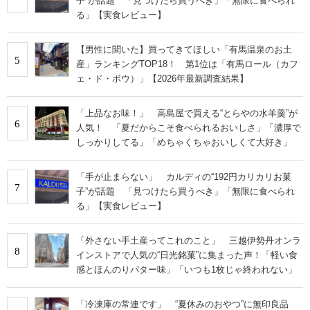
子”が話題 「見つけたら買うべき」「無限に食べられ
る」【実食レビュー】
【男性に聞いた】買ってきてほしい「有馬温泉のお土
5
産」ランキングTOP18！ 第1位は「有馬ロール（カフ
ェ・ド・ボウ）」【2026年最新調査結果】
「上品なお味！」 高島屋で買える“とらやの水羊羹”が
6
人気！ 「夏だからこそ食べられるおいしさ」「濃厚で
しっかりしてる」「めちゃくちゃおいしくて大好き」
「手が止まらない」 カルディの“192円カリカリお菓
7
子”が話題 「見つけたら買うべき」「無限に食べられ
る」【実食レビュー】
「外さない手土産ってこれのこと」 三越伊勢丹オンラ
8
インストアで人気の“日光銘菓”に集まった声！「軽い食
感とほんのりバター味」「いつも1枚じゃ終われない」
「冷凍庫の常連です」 “夏休みのおやつ”に無印良品