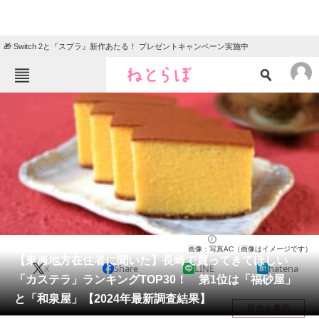
🎁 Switch 2と『スプラ』新作あたる！ プレゼントキャンペーン実施中
ねとらぼメニュー
TOP
ニュース
エンタメ
クイズ
グルメ
地域
住まい
教育・育児
動物
リサーチ
お菓子
2024/06/07 19:40（公開）
画像：写真AC（画像はイメージです）
会員記事
【東海地方在住者に聞いた】長崎で買ってきてほしい
X
Share
LINE
hatena
「カステラ」ランキングTOP30！ 第1位は「福砂屋」
メディア
と「和泉屋」【2024年最新調査結果】
目次を表示
注目記事を集めた総合ページ