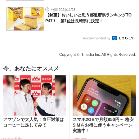
公開 2021/11/26
【銘菓】おいしいと思う都道府県ランキングTO
P47！ 第1位は長崎県に決定！ ...
Recommended by
Copyright © ITmedia Inc. All Rights Reserved.
今、あなたにオススメ
アマゾンで大人気！血圧対策は
スマホ2GBで月額850円～ 格安
コーヒーに足してみて
SIMをお得に使うキャンペーン
実施中！
PR(森永乳業)
PR(IIJmio)