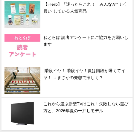
【iHerb】「迷ったらこれ！」みんなが"リピ
買い"している人気商品
ねとらぼ 読者アンケートにご協力をお願いし
ます
階段イヤ！ 階段イヤ！夏は階段が暑くてイ
ヤ！ →まさかの発想で涼しく？
これから選ぶ新型TVはこれ！失敗しない選び
方と、2026年夏の一押しモデル