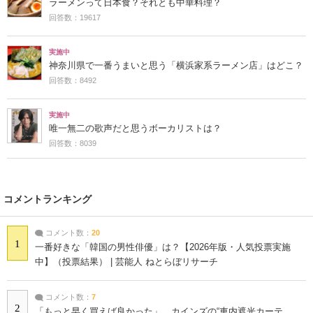
ラーメンって日本食？それとも中華料理？
回答数：19617
実施中
神奈川県で一番うまいと思う「横浜家系ラーメン店」はどこ？
回答数：8492
実施中
唯一無二の歌声だと思うボーカリストは？
回答数：8039
コメントランキング
コメント数：
20
1
一番好きな「韓国の男性俳優」は？【2026年版・人気投票実施
中】（投票結果） | 芸能人 ねとらぼリサーチ
コメント数：
7
2
「もっと早く買えば良かった」 カインズの“車内遮光カーテ