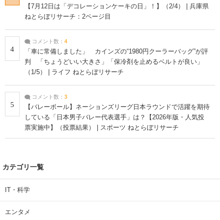
【7月12日は「デコレーションケーキの日」！】（2/4） | 兵庫県
ねとらぼリサーチ：2ページ目
コメント数：
4
4
「車に常備しました」 カインズの“1980円クーラーバッグ”が評
判 「ちょうどいい大きさ」「保冷剤を止めるベルトが良い」
（1/5） | ライフ ねとらぼリサーチ
コメント数：
3
5
【バレーボール】ネーションズリーグ日本ラウンドで活躍を期待
している「日本男子バレー代表選手」は？【2026年版・人気投
票実施中】（投票結果） | スポーツ ねとらぼリサーチ
カテゴリ一覧
IT・科学
エンタメ