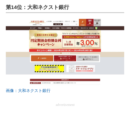
第14位：大和ネクスト銀行
ITの今と未来を見通す
スマホと通信の最新トレンド
進化するPCとデバイスの未来
好きが集まる 比べて選べる
ビジネスと働き方のヒント
AI活用のいまが分かる
企業ITのトレンドを詳説
画像：大和ネクスト銀行
経営リーダーのコミュニティ
advertisement
マーケ×ITの今がよく分かる
ITエンジニア向け専門サイト