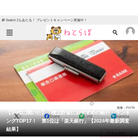
🎁 Switch 2もあたる！ プレゼントキャンペーン実施中！
ねとらぼメニュー
TOP
ニュース
エンタメ
クイズ
グルメ
地域
住まい
教育・育児
動物
リサーチ
経済
2024/06/18 07:45（公開）
画像：PIXTA
会員記事
【30代に聞いた】「積立貯金におすすめの銀行」ランキ
X
Share
LINE
hatena
ングTOP17！ 第1位は「楽天銀行」【2024年最新調査
メディア
結果】
目次を表示
注目記事を集めた総合ページ