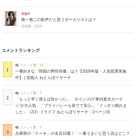
実施中
唯一無二の歌声だと思うボーカリストは？
回答数：8125
コメントランキング
コメント数：
21
1
一番好きな「韓国の男性俳優」は？【2026年版・人気投票実施
中】 | 芸能人 ねとらぼリサーチ
コメント数：
7
2
「もっと早く買えば良かった」 カインズの“車内遮光カーテ
ン”が大人気 「プライバシーも保てて安心」「ぐっすり眠れま
した」（2/2） | ライフ ねとらぼリサーチ：2ページ目
コメント数：
7
3
兵庫県の「ケーキ」の名店10選！ 一番うまいと思う店はどこ？