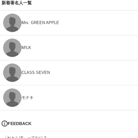
新着著名人一覧
Mrs. GREEN APPLE
M!LK
CLASS SEVEN
モナキ
FEEDBACK
「ねとらぼ」ってなに？