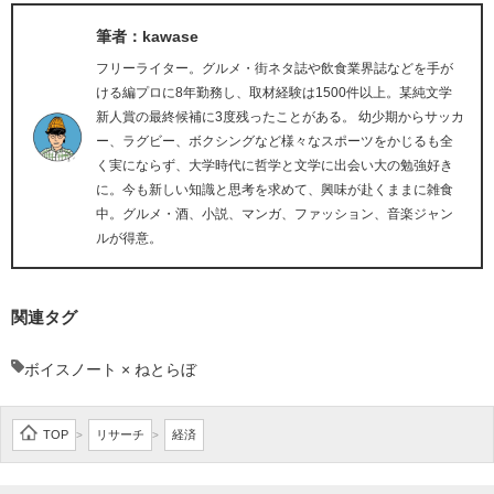
筆者：kawase
フリーライター。グルメ・街ネタ誌や飲食業界誌などを手が
ける編プロに8年勤務し、取材経験は1500件以上。某純文学
新人賞の最終候補に3度残ったことがある。 幼少期からサッカ
ー、ラグビー、ボクシングなど様々なスポーツをかじるも全
く実にならず、大学時代に哲学と文学に出会い大の勉強好き
に。今も新しい知識と思考を求めて、興味が赴くままに雑食
中。グルメ・酒、小説、マンガ、ファッション、音楽ジャン
ルが得意。
関連タグ
ボイスノート × ねとらぼ
TOP
リサーチ
経済
>
>