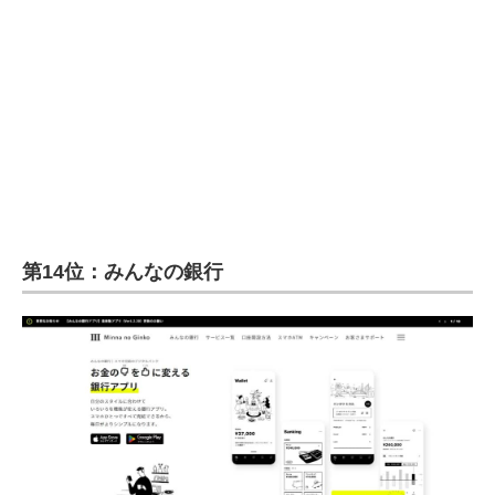
企業向けIT製品の総合サイト
IT製品の技術・比較・事例
製造業のIT導入・活用を支援
モノづくり技術者専門サイト
エレクトロニクス専門サイト
電子設計の基本と応用
第14位：みんなの銀行
エネルギーの専門メディア
建設×テクノロジーの最前線
ちょっと気になるネットの話題