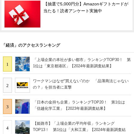
【抽選で5,000円分】Amazonギフトカードが
当たる！読者アンケート実施中
「経済」のアクセスランキング
「上場企業の本社が多い都市」ランキングTOP30！ 第
1
1位は「東京都港区」【2024年最新調査結果】
ワークマンはなぜ“買えない”のか 「品薄商法じゃない
2
の？」を担当者に直撃
「日本の金持ち企業」ランキングTOP20！ 第1位は
3
「信越化学工業」【2023年最新調査結果】
【姫路市】「上場企業の平均年収」ランキング
4
TOP13！ 第1位は「大和工業」【2024年最新調査結