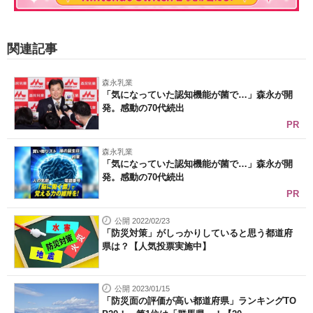
関連記事
森永乳業
「気になっていた認知機能が菌で…」森永が開
発。感動の70代続出
PR
森永乳業
「気になっていた認知機能が菌で…」森永が開
発。感動の70代続出
PR
公開 2022/02/23
「防災対策」がしっかりしていると思う都道府
県は？【人気投票実施中】
公開 2023/01/15
「防災面の評価が高い都道府県」ランキングTO