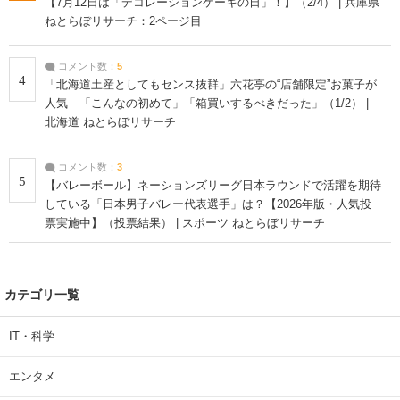
【7月12日は「デコレーションケーキの日」！】（2/4） | 兵庫県
ねとらぼリサーチ：2ページ目
コメント数：
5
4
「北海道土産としてもセンス抜群」六花亭の“店舗限定”お菓子が
人気 「こんなの初めて」「箱買いするべきだった」（1/2） |
北海道 ねとらぼリサーチ
コメント数：
3
5
【バレーボール】ネーションズリーグ日本ラウンドで活躍を期待
している「日本男子バレー代表選手」は？【2026年版・人気投
票実施中】（投票結果） | スポーツ ねとらぼリサーチ
カテゴリ一覧
IT・科学
エンタメ