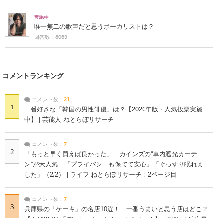
実施中
唯一無二の歌声だと思うボーカリストは？
回答数：8069
コメントランキング
コメント数：
21
1
一番好きな「韓国の男性俳優」は？【2026年版・人気投票実施
中】 | 芸能人 ねとらぼリサーチ
コメント数：
7
2
「もっと早く買えば良かった」 カインズの“車内遮光カーテ
ン”が大人気 「プライバシーも保てて安心」「ぐっすり眠れま
した」（2/2） | ライフ ねとらぼリサーチ：2ページ目
コメント数：
7
3
兵庫県の「ケーキ」の名店10選！ 一番うまいと思う店はどこ？