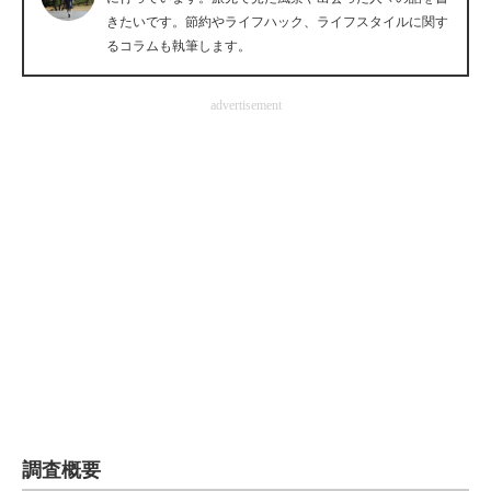
きたいです。節約やライフハック、ライフスタイルに関す
企業向けIT製品の総合サイト
るコラムも執筆します。
IT製品の技術・比較・事例
advertisement
製造業のIT導入・活用を支援
モノづくり技術者専門サイト
エレクトロニクス専門サイト
電子設計の基本と応用
エネルギーの専門メディア
建設×テクノロジーの最前線
ちょっと気になるネットの話題
調査概要