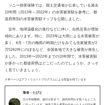
ソニー損害保険では、国土交通省が公表している過去
ITの今と未来を見通す
10年間（2013年～2022年）の水害被害額を参考に、都
道府県別の水害被害額マップを公開しました。
スマホと通信の最新トレンド
近年、地球温暖化の進行などに伴い、自然災害が増加
進化するPCとデバイスの未来
傾向にあります。特に、2023年は大雨による水害被害が
好きが集まる 比べて選べる
多く、6月・7月の梅雨の時期だけをみても住家被害が2
万5262件にのぼるなど、全国各地で大きな被害が発生し
ビジネスと働き方のヒント
ました。2013年〜2022年までの10年間で、水害被害額
AI活用のいまが分かる
が多かった都道府県はどこだったのでしょうか。さっそ
く見ていきましょう。
企業ITのトレンドを詳説
※本ページはアフィリエイトプログラムによる収益を得ています
経営リーダーのコミュニティ
マーケ×ITの今がよく分かる
筆者：たびと
元小学校教師。旅行が好きで、国内外問わず色々なところ
ITエンジニア向け専門サイト
に行っています。旅先で見た風景や出会った人々の話を書