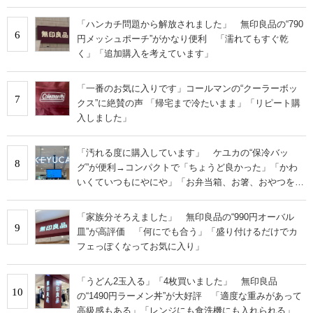
「ハンカチ問題から解放されました」 無印良品の“790
6
円メッシュポーチ”がかなり便利 「濡れてもすぐ乾
く」「追加購入を考えています」
「一番のお気に入りです」コールマンの“クーラーボッ
7
クス”に絶賛の声 「帰宅まで冷たいまま」「リピート購
入しました」
「汚れる度に購入しています」 ケユカの“保冷バッ
8
グ”が便利→コンパクトで「ちょうど良かった」「かわ
いくていつもにやにや」「お弁当箱、お箸、おやつを入
れるのに十分」
「家族分そろえました」 無印良品の“990円オーバル
9
皿”が高評価 「何にでも合う」「盛り付けるだけでカ
フェっぽくなってお気に入り」
「うどん2玉入る」「4枚買いました」 無印良品
10
の“1490円ラーメン丼”が大好評 「適度な重みがあって
高級感もある」「レンジにも食洗機にも入れられる」