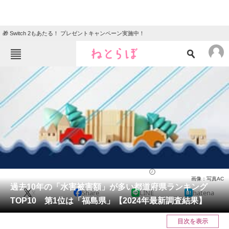
🎁 Switch 2もあたる！ プレゼントキャンペーン実施中！
ねとらぼメニュー
TOP
ニュース
エンタメ
クイズ
グルメ
地域
住まい
教育・育児
動物
リサーチ
ライフ
2024/06/17 07:45（公開）
画像：写真AC
会員記事
過去10年の「水害被害額」が多い都道府県ランキング
X
Share
LINE
hatena
TOP10 第1位は「福島県」【2024年最新調査結果】
メディア
目次を表示
注目記事を集めた総合ページ