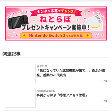
関連記事
森永乳業
「気になっていた認知機能が菌で…」森永が開
発。感動の70代続出
PR
KeeperSecurity
事例から学ぶ『特権アクセス管理』
PR