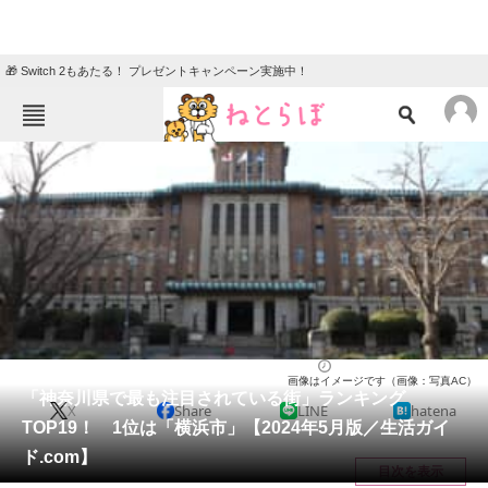
🎁 Switch 2もあたる！ プレゼントキャンペーン実施中！
ねとらぼメニュー
TOP
ニュース
エンタメ
クイズ
グルメ
地域
住まい
教育・育児
動物
リサーチ
神奈川県
2024/06/13 16:20（公開）
画像はイメージです（画像：写真AC）
会員記事
「神奈川県で最も注目されている街」ランキング
X
Share
LINE
hatena
TOP19！ 1位は「横浜市」【2024年5月版／生活ガイ
メディア
ド.com】
目次を表示
注目記事を集めた総合ページ