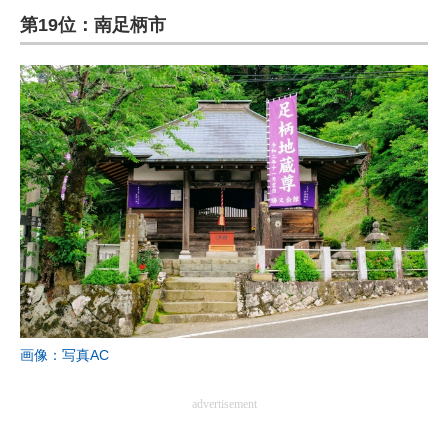
第19位：南足柄市
ITの今と未来を見通す
スマホと通信の最新トレンド
進化するPCとデバイスの未来
好きが集まる 比べて選べる
ビジネスと働き方のヒント
AI活用のいまが分かる
企業ITのトレンドを詳説
経営リーダーのコミュニティ
画像：写真AC
マーケ×ITの今がよく分かる
advertisement
ITエンジニア向け専門サイト