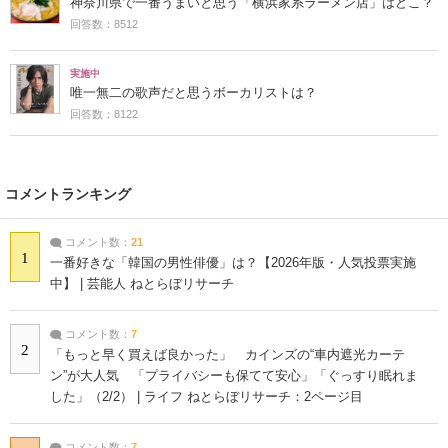
神奈川県で一番うまいと思う「横浜家系ラーメン店」はどこ？
回答数：8512
実施中
唯一無二の歌声だと思うボーカリストは？
回答数：8122
コメントランキング
コメント数：
21
1
一番好きな「韓国の男性俳優」は？【2026年版・人気投票実施
中】 | 芸能人 ねとらぼリサーチ
コメント数：
7
2
「もっと早く買えば良かった」 カインズの“車内遮光カーテ
ン”が大人気 「プライバシーも保てて安心」「ぐっすり眠れま
した」（2/2） | ライフ ねとらぼリサーチ：2ページ目
コメント数：
7