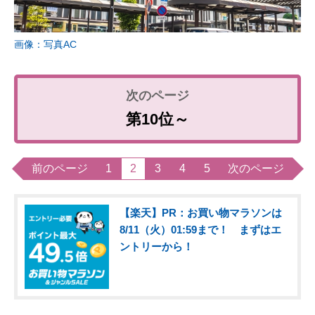
画像：写真AC
第10位～
前のページ
1
2
3
4
5
次のページ
【楽天】PR：お買い物マラソンは
8/11（火）01:59まで！ まずはエ
ントリーから！