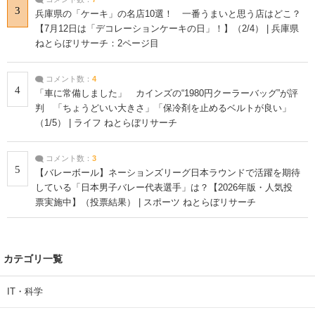
3
兵庫県の「ケーキ」の名店10選！ 一番うまいと思う店はどこ？
【7月12日は「デコレーションケーキの日」！】（2/4） | 兵庫県
ねとらぼリサーチ：2ページ目
コメント数：
4
4
「車に常備しました」 カインズの“1980円クーラーバッグ”が評
判 「ちょうどいい大きさ」「保冷剤を止めるベルトが良い」
（1/5） | ライフ ねとらぼリサーチ
コメント数：
3
5
【バレーボール】ネーションズリーグ日本ラウンドで活躍を期待
している「日本男子バレー代表選手」は？【2026年版・人気投
票実施中】（投票結果） | スポーツ ねとらぼリサーチ
カテゴリ一覧
IT・科学