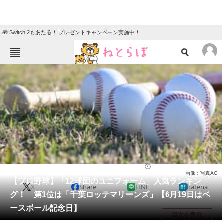
🎁 Switch 2もあたる！ プレゼントキャンペーン実施中！
ねとらぼメニュー
TOP
ニュース
エンタメ
クイズ
グルメ
地域
住まい
教育・育児
動物
リサーチ
スポーツ
2024/06/19 00:01（公開）
画像：写真AC
会員記事
【プロ野球】「12球団のユニフォーム」人気ランキン
X
Share
LINE
hatena
グ！ 第1位は「千葉ロッテマリーンズ」【6月19日はベ
メディア
ースボール記念日】
目次を表示
注目記事を集めた総合ページ