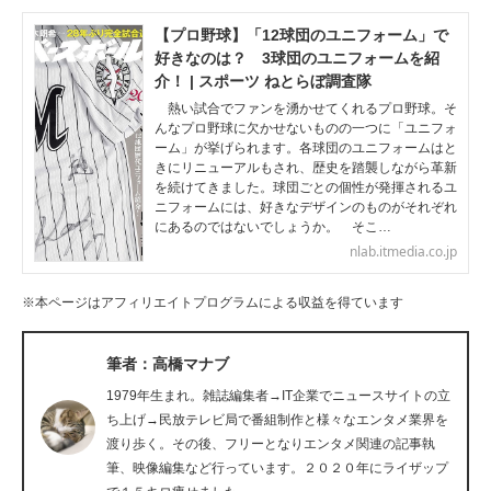
企業向けIT製品の総合サイト
【プロ野球】「12球団のユニフォーム」で
好きなのは？ 3球団のユニフォームを紹
IT製品の技術・比較・事例
介！ | スポーツ ねとらぼ調査隊
熱い試合でファンを湧かせてくれるプロ野球。そ
製造業のIT導入・活用を支援
んなプロ野球に欠かせないものの一つに「ユニフォ
ーム」が挙げられます。各球団のユニフォームはと
モノづくり技術者専門サイト
きにリニューアルもされ、歴史を踏襲しながら革新
を続けてきました。球団ごとの個性が発揮されるユ
ニフォームには、好きなデザインのものがそれぞれ
エレクトロニクス専門サイト
にあるのではないでしょうか。 そこ…
nlab.itmedia.co.jp
電子設計の基本と応用
※本ページはアフィリエイトプログラムによる収益を得ています
エネルギーの専門メディア
建設×テクノロジーの最前線
筆者：高橋マナブ
1979年生まれ。雑誌編集者→IT企業でニュースサイトの立
ちょっと気になるネットの話題
ち上げ→民放テレビ局で番組制作と様々なエンタメ業界を
渡り歩く。その後、フリーとなりエンタメ関連の記事執
筆、映像編集など行っています。２０２０年にライザップ