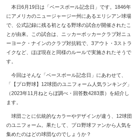
本日6月19日は「ベースボール記念日」です。1846年
ITの今と未来を見通す
にアメリカのニュージャージー州にあるエリシアン球場
で、公式記録に残る初となる野球の試合が開催されたこ
スマホと通信の最新トレンド
とが由来。この試合は、ニッカーボッカークラブ対ニュ
進化するPCとデバイスの未来
ーヨーク・ナインのクラブ対抗戦で、3アウト・3ストラ
イクなど、ほぼ現在と同様のルールで実施されたそうで
好きが集まる 比べて選べる
す。
ビジネスと働き方のヒント
今回はそんな「ベースボール記念日」にあわせて、
AI活用のいまが分かる
「【プロ野球】12球団のユニフォーム人気ランキング」
（2023年11月ねとらぼ調べ・回答数4283票）を紹介し
企業ITのトレンドを詳説
ます。
経営リーダーのコミュニティ
球団ごとに伝統的なカラーやデザインが違う、12球団
マーケ×ITの今がよく分かる
のユニフォーム。果たして、プロ野球ファンから人気を
集めたのはどの球団なのでしょうか？
ITエンジニア向け専門サイト