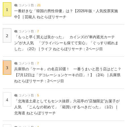
コメント数：
21
1
一番好きな「韓国の男性俳優」は？【2026年版・人気投票実施
中】 | 芸能人 ねとらぼリサーチ
コメント数：
7
2
「もっと早く買えば良かった」 カインズの“車内遮光カーテ
ン”が大人気 「プライバシーも保てて安心」「ぐっすり眠れま
した」（2/2） | ライフ ねとらぼリサーチ：2ページ目
コメント数：
7
3
兵庫県の「ケーキ」の名店10選！ 一番うまいと思う店はどこ？
【7月12日は「デコレーションケーキの日」！】（2/4） | 兵庫県
ねとらぼリサーチ：2ページ目
コメント数：
5
4
「北海道土産としてもセンス抜群」六花亭の“店舗限定”お菓子が
人気 「こんなの初めて」「箱買いするべきだった」（1/2） |
北海道 ねとらぼリサーチ