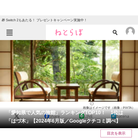
🎁 Switch 2もあたる！ プレゼントキャンペーン実施中！
ねとらぼメニュー
TOP
ニュース
エンタメ
クイズ
グルメ
地域
住まい
教育・育児
動物
リサーチ
愛知県
2024/06/15 00:05（公開）
画像はイメージです（画像：PIXTA）
会員記事
「愛知県で人気の旅館」ランキングTOP10！ 1位は
X
Share
LINE
hatena
「はづ木」【2024年6月版／Googleクチコミ調べ】
メディア
目次を表示
注目記事を集めた総合ページ