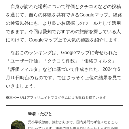
自身が訪れた場所について評価とクチコミなどの投稿
ITの今と未来を見通す
を通じて、自らの体験を共有できるGoogleマップ。経路
の検索以外にも、より良いお店探しのツールとして活用
スマホと通信の最新トレンド
できます。今回は愛知でおすすめの旅館を探している人
進化するPCとデバイスの未来
に向けて、Googleマップ上で人気の施設を紹介します。
好きが集まる 比べて選べる
なおこのランキングは、Googleマップに寄せられた
「ユーザー評価」「クチコミ件数」「価格フィルタ」
ビジネスと働き方のヒント
「評価フィルタ」などに基づいて作成された、2024年6
AI活用のいまが分かる
月10日時点のものです。ではさっそく上位の結果を見て
いきましょう。
企業ITのトレンドを詳説
※本ページはアフィリエイトプログラムによる収益を得ています
経営リーダーのコミュニティ
マーケ×ITの今がよく分かる
筆者：たびと
元小学校教師。旅行が好きで、国内外問わず色々なところ
ITエンジニア向け専門サイト
に行っています。旅先で見た風景や出会った人々の話を書