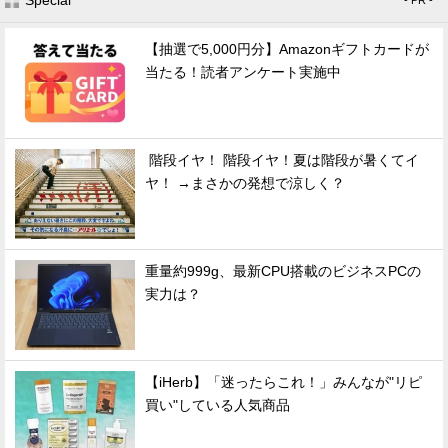
Special
- PR -
【抽選で5,000円分】Amazonギフトカードが
当たる！読者アンケート実施中
階段イヤ！ 階段イヤ！夏は階段が暑くてイ
ヤ！ →まさかの発想で涼しく？
重量約999g、最新CPU搭載のビジネスPCの
実力は？
【iHerb】「迷ったらこれ！」みんなが"リピ
買い"している人気商品