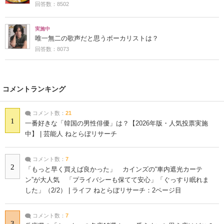
回答数：8502
実施中
唯一無二の歌声だと思うボーカリストは？
回答数：8073
コメントランキング
コメント数：
21
1
一番好きな「韓国の男性俳優」は？【2026年版・人気投票実施
中】 | 芸能人 ねとらぼリサーチ
コメント数：
7
2
「もっと早く買えば良かった」 カインズの“車内遮光カーテ
ン”が大人気 「プライバシーも保てて安心」「ぐっすり眠れま
した」（2/2） | ライフ ねとらぼリサーチ：2ページ目
コメント数：
7
3