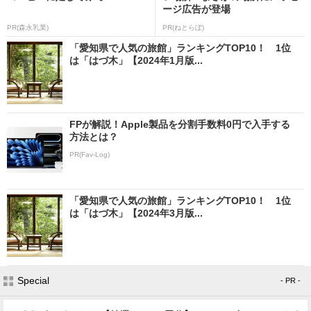
ージ広告が登場
PR(森永乳業)
PR(ねとらぼ)
「愛知県で人気の旅館」ランキングTOP10！ 1位
は「はづ木」【2024年1月版...
FPが解説！Apple製品を分割手数料0円で入手する
方法とは？
PR(Fav-Log)
「愛知県で人気の旅館」ランキングTOP10！ 1位
は「はづ木」【2024年3月版...
Special
- PR -