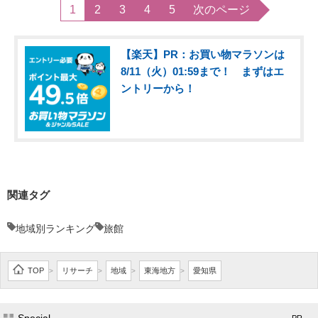
1
2
3
4
5
次のページ
【楽天】PR：お買い物マラソンは
8/11（火）01:59まで！ まずはエ
ントリーから！
関連タグ
地域別ランキング
旅館
TOP
リサーチ
地域
東海地方
愛知県
>
>
>
>