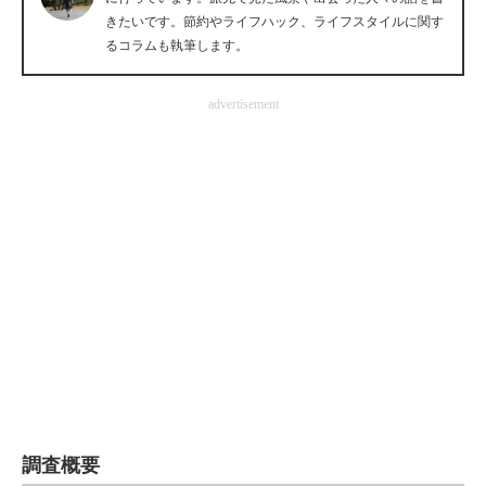
きたいです。節約やライフハック、ライフスタイルに関す
企業向けIT製品の総合サイト
るコラムも執筆します。
IT製品の技術・比較・事例
advertisement
製造業のIT導入・活用を支援
モノづくり技術者専門サイト
エレクトロニクス専門サイト
電子設計の基本と応用
エネルギーの専門メディア
建設×テクノロジーの最前線
ちょっと気になるネットの話題
調査概要