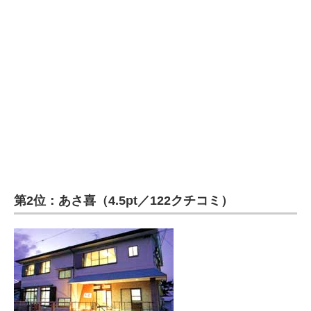
第2位：あさ喜（4.5pt／122クチコミ）