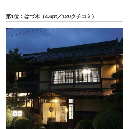
第1位：はづ木（4.6pt／120クチコミ）