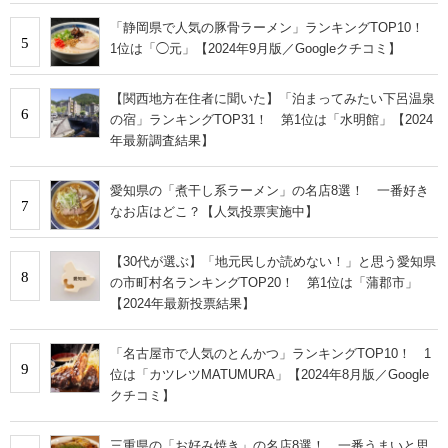
「静岡県で人気の豚骨ラーメン」ランキングTOP10！
5
1位は「◯元」【2024年9月版／Googleクチコミ】
【関西地方在住者に聞いた】「泊まってみたい下呂温泉
6
の宿」ランキングTOP31！ 第1位は「水明館」【2024
年最新調査結果】
愛知県の「煮干し系ラーメン」の名店8選！ 一番好き
7
なお店はどこ？【人気投票実施中】
【30代が選ぶ】「地元民しか読めない！」と思う愛知県
8
の市町村名ランキングTOP20！ 第1位は「蒲郡市」
【2024年最新投票結果】
「名古屋市で人気のとんかつ」ランキングTOP10！ 1
9
位は「カツレツMATUMURA」【2024年8月版／Google
クチコミ】
三重県の「お好み焼き」の名店8選！ 一番うまいと思