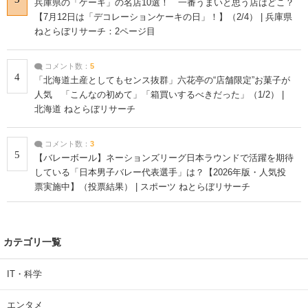
兵庫県の「ケーキ」の名店10選！ 一番うまいと思う店はどこ？
【7月12日は「デコレーションケーキの日」！】（2/4） | 兵庫県
ねとらぼリサーチ：2ページ目
コメント数：
5
4
「北海道土産としてもセンス抜群」六花亭の“店舗限定”お菓子が
人気 「こんなの初めて」「箱買いするべきだった」（1/2） |
北海道 ねとらぼリサーチ
コメント数：
3
5
【バレーボール】ネーションズリーグ日本ラウンドで活躍を期待
している「日本男子バレー代表選手」は？【2026年版・人気投
票実施中】（投票結果） | スポーツ ねとらぼリサーチ
カテゴリ一覧
IT・科学
エンタメ